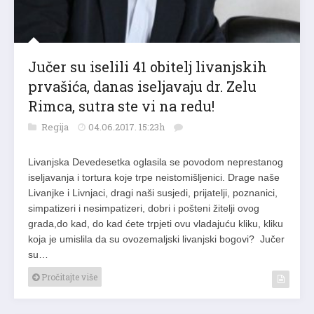
Jučer su iselili 41 obitelj livanjskih
prvašića, danas iseljavaju dr. Zelu
Rimca, sutra ste vi na redu!
Regija
04.06.2017. 15:23h
Livanjska Devedesetka oglasila se povodom neprestanog
iseljavanja i tortura koje trpe neistomišljenici. Drage naše
Livanjke i Livnjaci, dragi naši susjedi, prijatelji, poznanici,
simpatizeri i nesimpatizeri, dobri i pošteni žitelji ovog
grada,do kad, do kad ćete trpjeti ovu vladajuću kliku, kliku
koja je umislila da su ovozemaljski livanjski bogovi? Jučer
su…
Pročitajte više