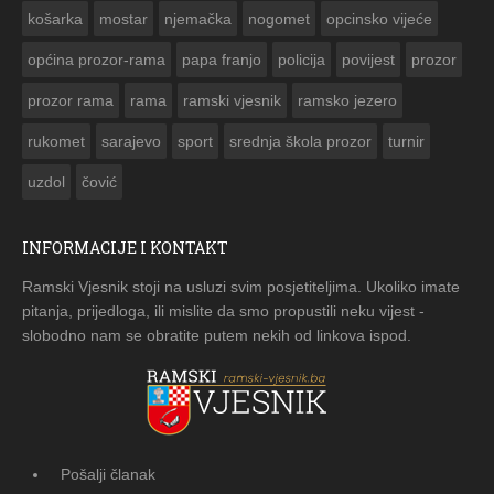
košarka
mostar
njemačka
nogomet
opcinsko vijeće
općina prozor-rama
papa franjo
policija
povijest
prozor
prozor rama
rama
ramski vjesnik
ramsko jezero
rukomet
sarajevo
sport
srednja škola prozor
turnir
uzdol
čović
INFORMACIJE I KONTAKT
Ramski Vjesnik stoji na usluzi svim posjetiteljima. Ukoliko imate
pitanja, prijedloga, ili mislite da smo propustili neku vijest -
slobodno nam se obratite putem nekih od linkova ispod.
Pošalji članak