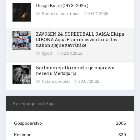
Drago Borić (1973.-2026.)
Ramske osmrtnice
31.07.2026.
ZAVRŠEN 24. STREETBALL RAMA: Ekipa
CIBONA Aqua Flamm osvojila naslov
nakon sjajne završnice
Sport
02.08.2026.
Bartolomej otkrio zašto je napravio
nered u Međugorju
Ostale novosti
30.07.2026.
Kategorije sadržaja
Gospodarstvo
1006
Kolumne
339