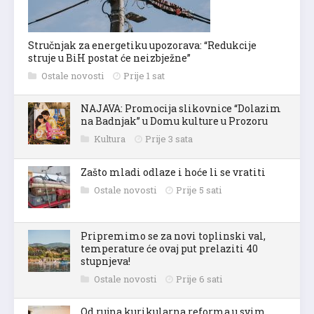
Stručnjak za energetiku upozorava: “Redukcije
struje u BiH postat će neizbježne”
Ostale novosti
Prije 1 sat
NAJAVA: Promocija slikovnice “Dolazim
na Badnjak” u Domu kulture u Prozoru
Kultura
Prije 3 sata
Zašto mladi odlaze i hoće li se vratiti
Ostale novosti
Prije 5 sati
Pripremimo se za novi toplinski val,
temperature će ovaj put prelaziti 40
stupnjeva!
Ostale novosti
Prije 6 sati
Od rujna kurikularna reforma u svim