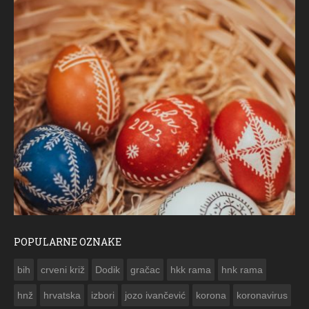
POPULARNE OZNAKE
ČESTITKA RAMSKOG VJESNIKA ZA USKRS 2023. GODINE
bih
crveni križ
Dodik
gračac
hkk rama
hnk rama


hnž
hrvatska
izbori
jozo ivančević
korona
koronavirus