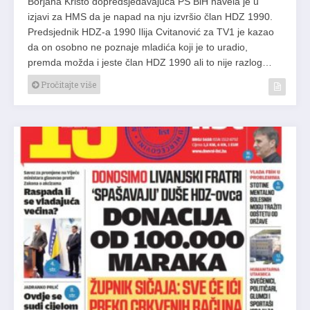
Borjana Krišto dopredsjedavajuća PS BiH navela je u
izjavi za HMS da je napad na nju izvršio član HDZ 1990.
Predsjednik HDZ-a 1990 Ilija Cvitanović za TV1 je kazao
da on osobno ne poznaje mladića koji je to uradio,
premda možda i jeste član HDZ 1990 ali to nije razlog…
Pročitajte više