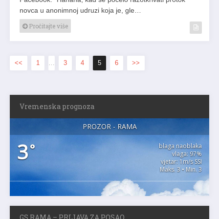
novca u anonimnoj udruzi koja je, gle…
Pročitajte više
<<
1
…
3
4
5
6
>>
Vremenska prognoza
PROZOR - RAMA
3
°
blaga naoblaka
vlaga: 97%
vjetar: 1m/s SSI
Maks. 3 • Min. 3
GS RAMA – PRIJAVA ZA POSAO