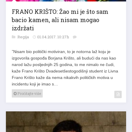
FRANO KRIŠTO: Žao mi je što sam
bacio kamen, ali nisam mogao
izdržati
Regija
01.04.2017. 10:27h
”Nisam bio politički motiviran, to je notorna laž koju je
izgovorila gospođa Borjana Krišto, ali budući da nas kao
narod lažu posljednjih 25 godina, to me nimalo ne čudi,
kaže Frano Krišto Dvadesetšestogodišnji student iz Livna
Frano Krišto kaže da nema nikakvih političkih motiva u
incidentu koji je imao s…
Pročitajte više