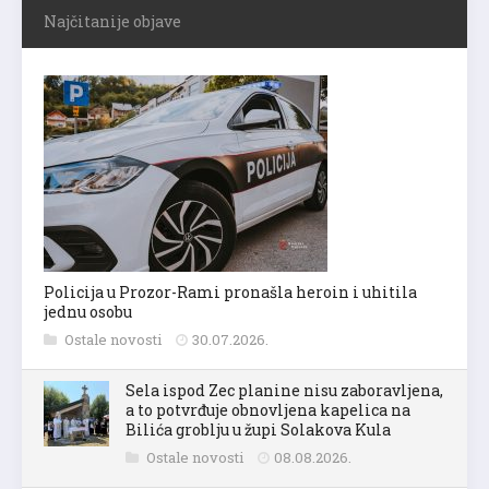
Najčitanije objave
Policija u Prozor-Rami pronašla heroin i uhitila
jednu osobu
Ostale novosti
30.07.2026.
Sela ispod Zec planine nisu zaboravljena,
a to potvrđuje obnovljena kapelica na
Bilića groblju u župi Solakova Kula
Ostale novosti
08.08.2026.