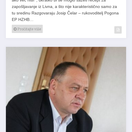
ako već nisi!”, ukratko bi se moglo sažeti recept za
zapošljavanje iz Livna, a što nije karakteristično samo za
tu sredinu Razgovaraju Josip Čelar – rukovoditelj Pogona
EP HZHB…
Pročitajte više