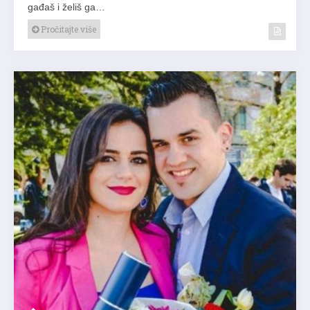
gađaš i želiš ga…
Pročitajte više