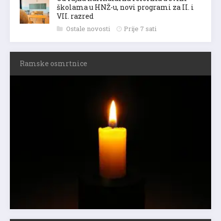
školama u HNŽ-u, novi programi za II. i
VII. razred
Ostale novosti
Prije 7 sati
Ramske osmrtnice