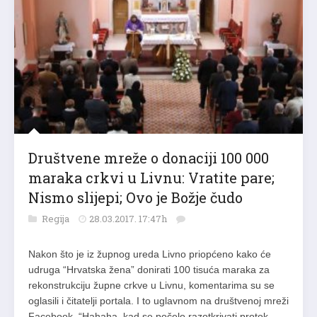
Društvene mreže o donaciji 100 000
maraka crkvi u Livnu: Vratite pare;
Nismo slijepi; Ovo je Božje čudo
Regija
28.03.2017. 17:47h
Nakon što je iz župnog ureda Livno priopćeno kako će
udruga “Hrvatska žena” donirati 100 tisuća maraka za
rekonstrukciju župne crkve u Livnu, komentarima su se
oglasili i čitatelji portala. I to uglavnom na društvenoj mreži
Facebook. “Hahaha, kad se počelo razotkrivati protok