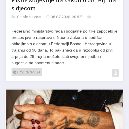
Pišite sugestije na zakon o obiteljima
s djecom
Ostale novosti
06.07.2020. 20:52h
Federalno ministarstvo rada i socijalne politike započelo je
proces javne rasprave o Nacrtu Zakona o podršci
obiteljima s djecom u Federaciji Bosne i Hercegovine u
trajanju od 90 dana. To pak znači da u razdoblju od prvi
srpnja do 28. rujna možete slati svoje primjedbe i
sugestije na spomenuti nacrt…
Pročitajte više