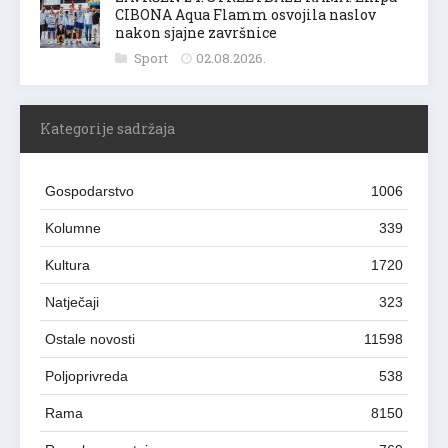
CIBONA Aqua Flamm osvojila naslov
nakon sjajne završnice
Sport
02.08.2026.
Kategorije sadržaja
Gospodarstvo
1006
Kolumne
339
Kultura
1720
Natječaji
323
Ostale novosti
11598
Poljoprivreda
538
Rama
8150