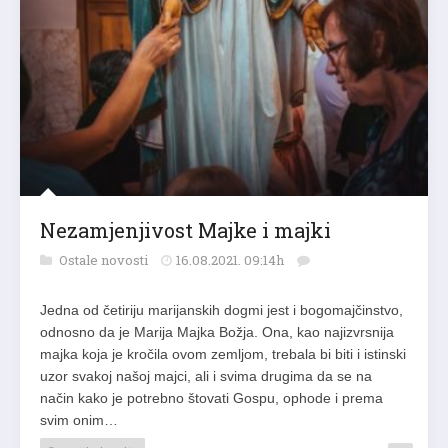
Nezamjenjivost Majke i majki
Ostale novosti
16.08.2021. 09:14h
Jedna od četiriju marijanskih dogmi jest i bogomajčinstvo,
odnosno da je Marija Majka Božja. Ona, kao najizvrsnija
majka koja je kročila ovom zemljom, trebala bi biti i istinski
uzor svakoj našoj majci, ali i svima drugima da se na
način kako je potrebno štovati Gospu, ophode i prema
svim onim…