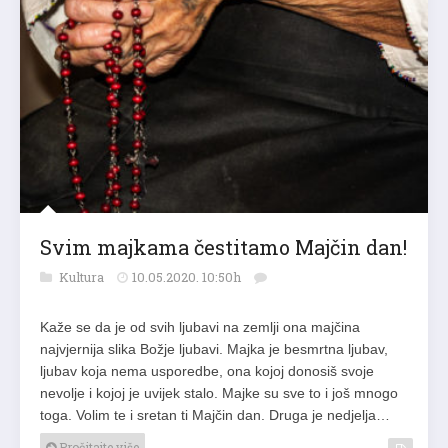
Svim majkama čestitamo Majčin dan!
Kultura
10.05.2020. 10:50h
Kaže se da je od svih ljubavi na zemlji ona majčina
najvjernija slika Božje ljubavi. Majka je besmrtna ljubav,
ljubav koja nema usporedbe, ona kojoj donosiš svoje
nevolje i kojoj je uvijek stalo. Majke su sve to i još mnogo
toga. Volim te i sretan ti Majčin dan. Druga je nedjelja…
Pročitajte više