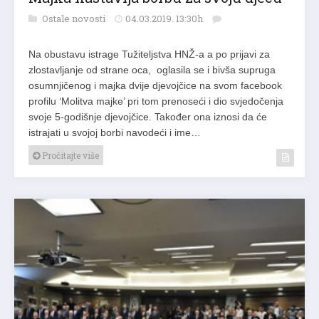
Ostale novosti
04.03.2019. 13:30h
Na obustavu istrage Tužiteljstva HNŽ-a a po prijavi za
zlostavljanje od strane oca, oglasila se i bivša supruga
osumnjičenog i majka dvije djevojčice na svom facebook
profilu ‘Molitva majke’ pri tom prenoseći i dio svjedočenja
svoje 5-godišnje djevojčice. Također ona iznosi da će
istrajati u svojoj borbi navodeći i ime…
Pročitajte više