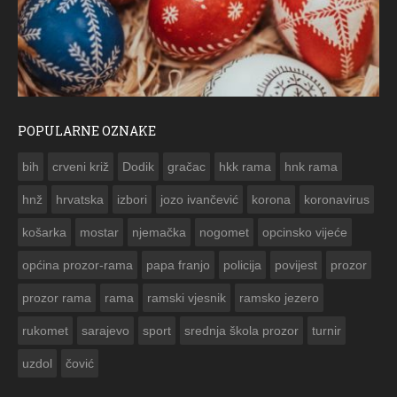
POPULARNE OZNAKE
ČESTITKA RAMSKOG VJESNIKA ZA USKRS 2023. GODINE
bih
crveni križ
Dodik
gračac
hkk rama
hnk rama


hnž
hrvatska
izbori
jozo ivančević
korona
koronavirus
košarka
mostar
njemačka
nogomet
opcinsko vijeće
općina prozor-rama
papa franjo
policija
povijest
prozor
prozor rama
rama
ramski vjesnik
ramsko jezero
rukomet
sarajevo
sport
srednja škola prozor
turnir
uzdol
čović