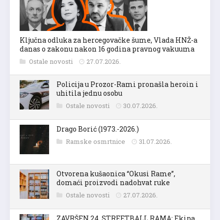
Ključna odluka za hercegovačke šume, Vlada HNŽ-a
danas o zakonu nakon 16 godina pravnog vakuuma
Ostale novosti
27.07.2026.
Policija u Prozor-Rami pronašla heroin i
uhitila jednu osobu
Ostale novosti
30.07.2026.
Drago Borić (1973.-2026.)
Ramske osmrtnice
31.07.2026.
Otvorena kušaonica “Okusi Rame”,
domaći proizvodi nadohvat ruke
Ostale novosti
27.07.2026.
ZAVRŠEN 24. STREETBALL RAMA: Ekipa