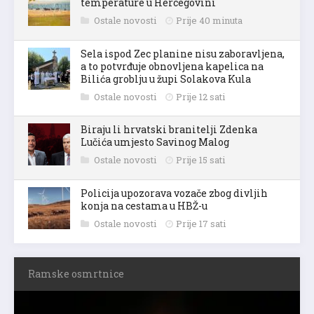
temperature u Hercegovini
Ostale novosti
Prije 40 minuta
Sela ispod Zec planine nisu zaboravljena,
a to potvrđuje obnovljena kapelica na
Bilića groblju u župi Solakova Kula
Ostale novosti
Prije 12 sati
Biraju li hrvatski branitelji Zdenka
Lučića umjesto Savinog Malog
Ostale novosti
Prije 15 sati
Policija upozorava vozače zbog divljih
konja na cestama u HBŽ-u
Ostale novosti
Prije 17 sati
Ramske osmrtnice