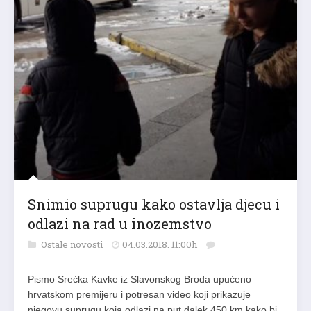
Snimio suprugu kako ostavlja djecu i
odlazi na rad u inozemstvo
Ostale novosti
04.03.2018. 11:00h
Pismo Srećka Kavke iz Slavonskog Broda upućeno
hrvatskom premijeru i potresan video koji prikazuje
njegovu suprugu koja odlazi na put dalek 450 km kako bi