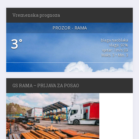
Vremenska prognoza
PROZOR - RAMA
3
°
blaga naoblaka
vlaga: 97%
vjetar: 1m/s SSI
Maks. 3 • Min. 3
GS RAMA – PRIJAVA ZA POSAO