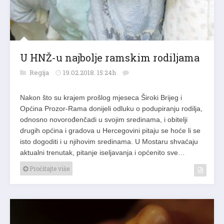
U HNŽ-u najbolje ramskim rodiljama
Regija
19.02.2018. 15:24h
Nakon što su krajem prošlog mjeseca Široki Brijeg i
Općina Prozor-Rama donijeli odluku o podupiranju rodilja,
odnosno novorođenčadi u svojim sredinama, i obitelji
drugih općina i gradova u Hercegovini pitaju se hoće li se
isto dogoditi i u njihovim sredinama. U Mostaru shvaćaju
aktualni trenutak, pitanje iseljavanja i općenito sve…
Pročitajte više