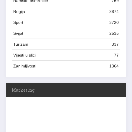
Ramske osmrtnice
769
Regija
3874
Sport
3720
Svijet
2535
Turizam
337
Vijesti u slici
77
Zanimljivosti
1364
Marketing