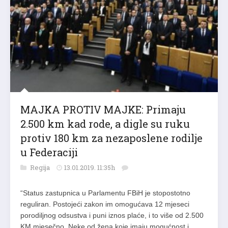
MAJKA PROTIV MAJKE: Primaju
2.500 km kad rode, a digle su ruku
protiv 180 km za nezaposlene rodilje
u Federaciji
Regija
13.01.2019. 11:35h
“Status zastupnica u Parlamentu FBiH je stopostotno
reguliran. Postojeći zakon im omogućava 12 mjeseci
porodiljnog odsustva i puni iznos plaće, i to više od 2.500
KM mjesečno. Neke od žena koje imaju mogućnost i