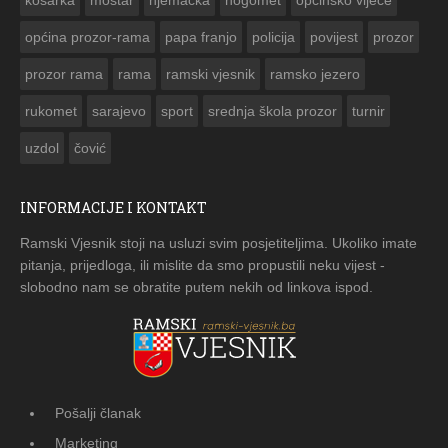
košarka
mostar
njemačka
nogomet
opcinsko vijeće
općina prozor-rama
papa franjo
policija
povijest
prozor
prozor rama
rama
ramski vjesnik
ramsko jezero
rukomet
sarajevo
sport
srednja škola prozor
turnir
uzdol
čović
INFORMACIJE I KONTAKT
Ramski Vjesnik stoji na usluzi svim posjetiteljima. Ukoliko imate
pitanja, prijedloga, ili mislite da smo propustili neku vijest -
slobodno nam se obratite putem nekih od linkova ispod.
Pošalji članak
Marketing