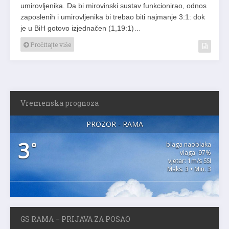
umirovljenika. Da bi mirovinski sustav funkcionirao, odnos
zaposlenih i umirovljenika bi trebao biti najmanje 3:1: dok
je u BiH gotovo izjednačen (1,19:1)…
Pročitajte više
Vremenska prognoza
PROZOR - RAMA
3
°
blaga naoblaka
vlaga: 97%
vjetar: 1m/s SSI
Maks. 3 • Min. 3
GS RAMA – PRIJAVA ZA POSAO