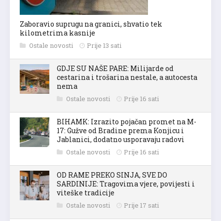
Zaboravio suprugu na granici, shvatio tek
kilometrima kasnije
Ostale novosti
Prije 13 sati
GDJE SU NAŠE PARE: Milijarde od
cestarina i trošarina nestale, a autocesta
nema
Ostale novosti
Prije 16 sati
BIHAMK: Izrazito pojačan promet na M-
17: Gužve od Bradine prema Konjicu i
Jablanici, dodatno usporavaju radovi
Ostale novosti
Prije 16 sati
OD RAME PREKO SINJA, SVE DO
SARDINIJE: Tragovima vjere, povijesti i
viteške tradicije
Ostale novosti
Prije 17 sati