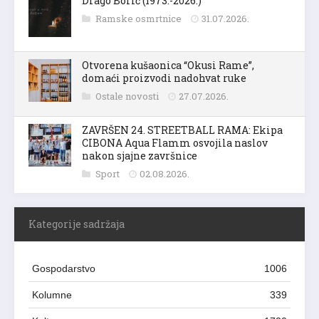
Drago Borić (1973.-2026.)
Ramske osmrtnice
31.07.2026.
Otvorena kušaonica “Okusi Rame”,
domaći proizvodi nadohvat ruke
Ostale novosti
27.07.2026.
ZAVRŠEN 24. STREETBALL RAMA: Ekipa
CIBONA Aqua Flamm osvojila naslov
nakon sjajne završnice
Sport
02.08.2026.
Kategorije sadržaja
Gospodarstvo
1006
Kolumne
339