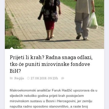
Prijeti li krah? Radna snaga odlazi,
tko će puniti mirovinske fondove
BiH?
Regija
27.08.2018. 09:23h
Makroekonomski analitičar Faruk Hadžić upozorava da u
sljedećih nekoliko godina prijeti krah postojećem
mirovinskom sustavu u Bosni i Hercegovini, jer zemlju
napušta radno sposobno stanovništvo, a raste broj