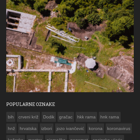
POPULARNE OZNAKE
ČESTITKA 
bih
crveni križ
Dodik
gračac
hkk rama
hnk rama


hnž
hrvatska
izbori
jozo ivančević
korona
koronavirus