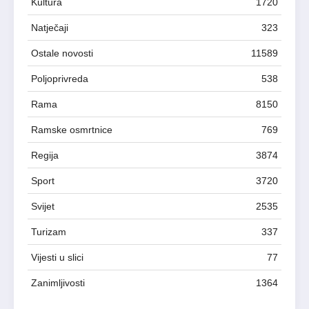
Kultura
1720
Natječaji
323
Ostale novosti
11589
Poljoprivreda
538
Rama
8150
Ramske osmrtnice
769
Regija
3874
Sport
3720
Svijet
2535
Turizam
337
Vijesti u slici
77
Zanimljivosti
1364