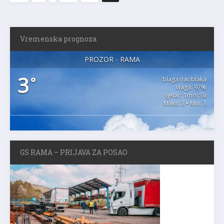
Vremenska prognoza
PROZOR - RAMA
3
°
blaga naoblaka
vlaga: 97%
vjetar: 1m/s SSI
Maks. 3 • Min. 3
GS RAMA – PRIJAVA ZA POSAO