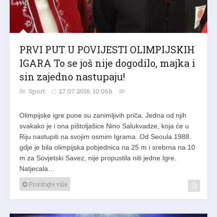
PRVI PUT U POVIJESTI OLIMPIJSKIH
IGARA To se još nije dogodilo, majka i
sin zajedno nastupaju!
Sport
27.07.2016. 10:06h
Olimpijske igre pune su zanimljivih priča. Jedna od njih
svakako je i ona pištoljašice Nino Salukvadze, koja će u
Riju nastupiti na svojim osmim Igrama. Od Seoula 1988.
gdje je bila olimpijska pobjednica na 25 m i srebrna na 10
m za Sovjetski Savez, nije propustila niti jedne Igre.
Natjecala…
Pročitajte više