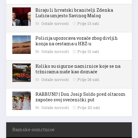
Biraju li hrvatski branitelji Zdenka
Lučića umjesto Savinog Malog
Ostale novosti
Prije 13 sati
Policija upozorava vozače zbog divljih
konja na cestama u HBŽ-u
Ostale novosti
Prije 15 sati
Koliko su sigurne namirnice koje se na
tržnicama nude kao domaće
Ostale novosti
Prije 18 sati
RABBUNI! | Don Josip Soldo pred oltarom
započeo svoj svećenički put
Ostale novosti
Prije 20 sati
Ramske osmrtnice