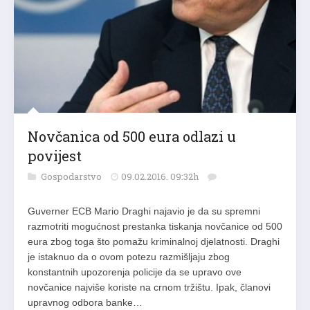
Novčanica od 500 eura odlazi u
povijest
Gospodarstvo
09.02.2016. 09:32h
Guverner ECB Mario Draghi najavio je da su spremni
razmotriti mogućnost prestanka tiskanja novčanice od 500
eura zbog toga što pomažu kriminalnoj djelatnosti. Draghi
je istaknuo da o ovom potezu razmišljaju zbog
konstantnih upozorenja policije da se upravo ove
novčanice najviše koriste na crnom tržištu. Ipak, članovi
upravnog odbora banke…