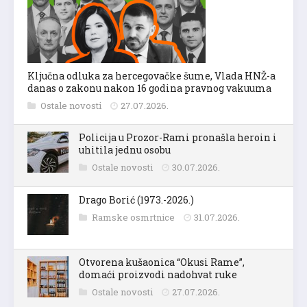
Ključna odluka za hercegovačke šume, Vlada HNŽ-a
danas o zakonu nakon 16 godina pravnog vakuuma
Ostale novosti
27.07.2026.
Policija u Prozor-Rami pronašla heroin i
uhitila jednu osobu
Ostale novosti
30.07.2026.
Drago Borić (1973.-2026.)
Ramske osmrtnice
31.07.2026.
Otvorena kušaonica “Okusi Rame”,
domaći proizvodi nadohvat ruke
Ostale novosti
27.07.2026.