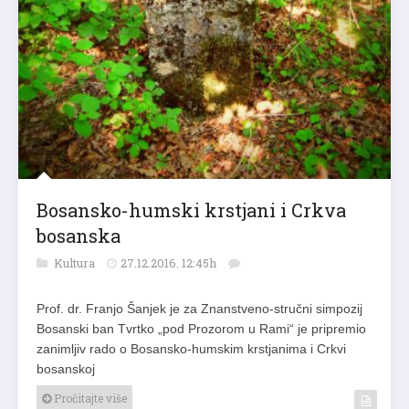
Bosansko-humski krstjani i Crkva
bosanska
Kultura
27.12.2016. 12:45h
Prof. dr. Franjo Šanjek je za Znanstveno-stručni simpozij
Bosanski ban Tvrtko „pod Prozorom u Rami“ je pripremio
zanimljiv rado o Bosansko-humskim krstjanima i Crkvi
bosanskoj
Pročitajte više