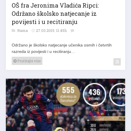
OŠ fra Jeronima Vladića Ripci:
Održano školsko natjecanje iz
povijesti i u recitiranju
Rama
27.03.2015. 11:45h
Održano je školsko natjecanje učenika osmih i četvrtih
razreda iz povijesti i u recitiranju…
Pročitajte više