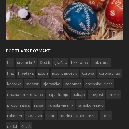
POPULARNE OZNAKE
ČESTITKA RAMSKOG VJESNIKA ZA USKRS 2023. GODINE
bih
crveni križ
Dodik
gračac
hkk rama
hnk rama


hnž
hrvatska
izbori
jozo ivančević
korona
koronavirus
košarka
mostar
njemačka
nogomet
opcinsko vijeće
općina prozor-rama
papa franjo
policija
povijest
prozor
prozor rama
rama
ramski vjesnik
ramsko jezero
rukomet
sarajevo
sport
srednja škola prozor
turnir
uzdol
čović