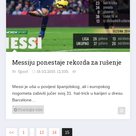
Messiju ponestaje rekorda za rušenje
Sport
16.02.2015. 12:33h
Messi je uša u povijest španjolskog, ali i europskog
nogometa zabivši jučer svoj 31. hat-trick u karijeri u dresu
Barcelone…
Pročitajte više
<<
1
…
13
14
15