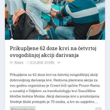
Prikupljene 62 doze krvi na četvrtoj
ovogodišnjoj akciji darivanja
Rama
11.11.2021. 13:03h
Prikupljene su 62 doze krvi na četvrtoj ovogodišnjoj akciji
dobrovoljnog darivanja krvi. Redovna planirana akcija za
ovu godinu organizirao je Crveni križ općine Prozor-Rama
u suradnji s Odjelom za transfuziologiju krvi Sveučilišne
kliničke bolnice Mostar. Akciji darivanja krvi u prostorijama
Srednje škole pristupilo je 70 osoba, a krv su uspješno…
Pročitajte više