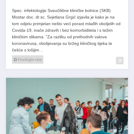
Spec. infektologije Sveučilišne kliničke bolnice (SKB)
Mostar doc. dr.sc. Svjetlana Grgić izjavila je kako je na
tom odjelu primjetan nešto veći porast mlađih oboljelih od
Covida-19, inače zdravih i bez komorbiditeta i s težim
kliničkim slikama. “Za razliku od prethodnih valova
koronavirusa, obolijevanja su bržeg kliničkog tijeka te
češće s lošijim…
Pročitajte više