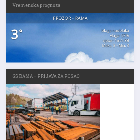
Vremenska prognoza
PROZOR - RAMA
3
°
blaga naoblaka
vlaga: 97%
vjetar: 1m/s SSI
Maks. 3 • Min. 3
GS RAMA – PRIJAVA ZA POSAO