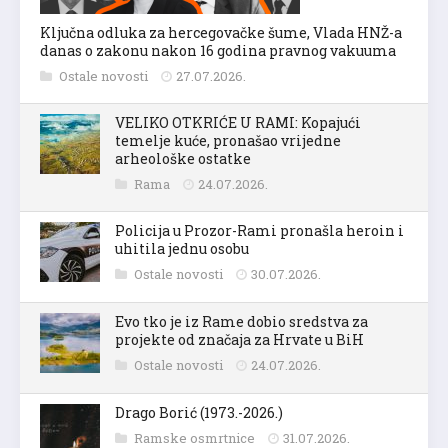
Ključna odluka za hercegovačke šume, Vlada HNŽ-a
danas o zakonu nakon 16 godina pravnog vakuuma
Ostale novosti
27.07.2026.
VELIKO OTKRIĆE U RAMI: Kopajući
temelje kuće, pronašao vrijedne
arheološke ostatke
Rama
24.07.2026.
Policija u Prozor-Rami pronašla heroin i
uhitila jednu osobu
Ostale novosti
30.07.2026.
Evo tko je iz Rame dobio sredstva za
projekte od značaja za Hrvate u BiH
Ostale novosti
24.07.2026.
Drago Borić (1973.-2026.)
Ramske osmrtnice
31.07.2026.