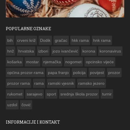
POPULARNE OZNAKE
ČESTITKA RAMSKOG VJESNIKA ZA USKRS 2023. GODINE
bih
crveni križ
Dodik
gračac
hkk rama
hnk rama


hnž
hrvatska
izbori
jozo ivančević
korona
koronavirus
košarka
mostar
njemačka
nogomet
opcinsko vijeće
općina prozor-rama
papa franjo
policija
povijest
prozor
prozor rama
rama
ramski vjesnik
ramsko jezero
rukomet
sarajevo
sport
srednja škola prozor
turnir
uzdol
čović
INFORMACIJE I KONTAKT