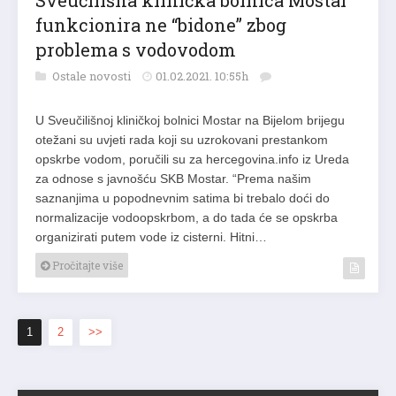
Sveučilišna klinička bolnica Mostar
funkcionira ne “bidone” zbog
problema s vodovodom
Ostale novosti
01.02.2021. 10:55h
U Sveučilišnoj kliničkoj bolnici Mostar na Bijelom brijegu
otežani su uvjeti rada koji su uzrokovani prestankom
opskrbe vodom, poručili su za hercegovina.info iz Ureda
za odnose s javnošću SKB Mostar. “Prema našim
saznanjima u popodnevnim satima bi trebalo doći do
normalizacije vodoopskrbom, a do tada će se opskrba
organizirati putem vode iz cisterni. Hitni…
Pročitajte više
1
2
>>