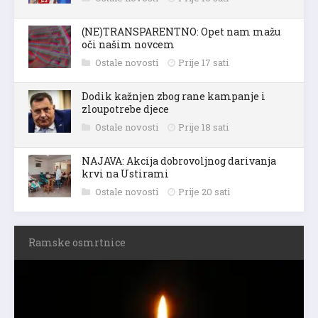
(NE)TRANSPARENTNO: Opet nam mažu
oči našim novcem
Ostale novosti
Prije 17 sati
Dodik kažnjen zbog rane kampanje i
zloupotrebe djece
Ostale novosti
Prije 18 sati
NAJAVA: Akcija dobrovoljnog darivanja
krvi na Ustirami
Ostale novosti
Prije 20 sati
Ramske osmrtnice