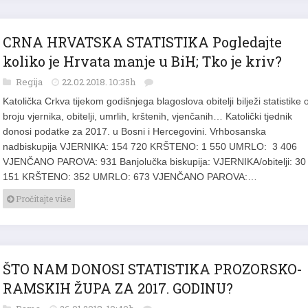
CRNA HRVATSKA STATISTIKA Pogledajte
koliko je Hrvata manje u BiH; Tko je kriv?
Regija
22.02.2018. 10:35h
Katolička Crkva tijekom godišnjega blagoslova obitelji bilježi statistike 
broju vjernika, obitelji, umrlih, krštenih, vjenčanih… Katolički tjednik
donosi podatke za 2017. u Bosni i Hercegovini. Vrhbosanska
nadbiskupija VJERNIKA: 154 720 KRŠTENO: 1 550 UMRLO: 3 406
VJENČANO PAROVA: 931 Banjolučka biskupija: VJERNIKA/obitelji: 30
151 KRŠTENO: 352 UMRLO: 673 VJENČANO PAROVA:…
Pročitajte više
ŠTO NAM DONOSI STATISTIKA PROZORSKO-
RAMSKIH ŽUPA ZA 2017. GODINU?