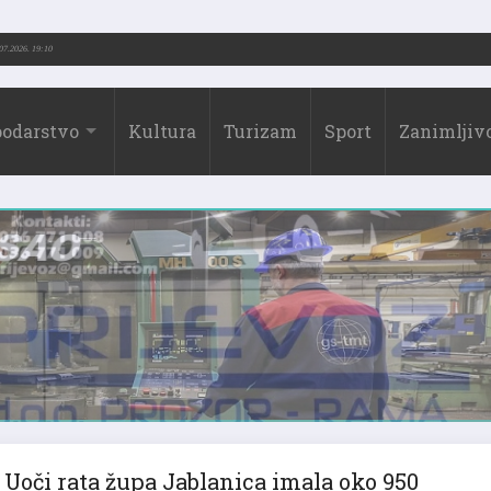
(1973.-2026.)
31.07.2026. 19:10
odarstvo
Kultura
Turizam
Sport
Zanimljivo
Uoči rata župa Jablanica imala oko 950