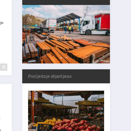
je
Posljednje objavljeno
.
ih.