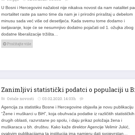
U Bosni i Hercegovini nažalost nije nikakva novost da nam natalitet pa
mortalitet raste pa samo time da nam je i prirodni priraštaj u debelom
minusu sada već više od desetljeća. Kada svemu tome dodamo i
iseljavanje, koje će se nesumnjivo dodatno pojačati od 1. ožujka zbog
dodatne liberalizacije tržišta…
Pročitajte više
Zanimljivi statistički podatci o populaciji u 
Ostale novosti
03.02.2020. 14:03h
Agencija za statistiku Bosne i Hercegovine objavila je novu publikaciju
“Žene i muškarci u BiH”, koja obuhvaća podatke iz različitih statističkih 
drugih oblasti, razvrstane po spolu, i daju prikaz položaja žena i
muškaraca u bh. društvu. Kako kaže direktor Agencije Velimir Jukić,
ovakvim publikacijama ta institucija ima namjeru dati svojevrstan…