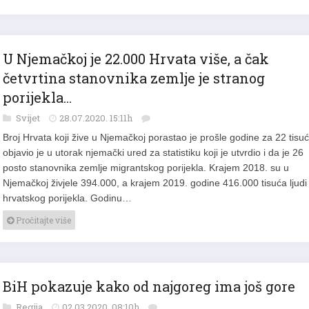
U Njemačkoj je 22.000 Hrvata više, a čak
četvrtina stanovnika zemlje je stranog
porijekla…
Svijet
28.07.2020. 15:11h
Broj Hrvata koji žive u Njemačkoj porastao je prošle godine za 22 tisuć
objavio je u utorak njemački ured za statistiku koji je utvrdio i da je 26
posto stanovnika zemlje migrantskog porijekla. Krajem 2018. su u
Njemačkoj živjele 394.000, a krajem 2019. godine 416.000 tisuća ljudi
hrvatskog porijekla. Godinu…
Pročitajte više
BiH pokazuje kako od najgoreg ima još gore
Regija
02.03.2020. 08:10h