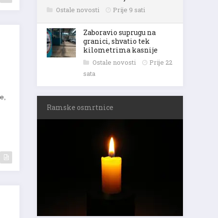
Ostale novosti
Prije 9 sati
Zaboravio suprugu na
granici, shvatio tek
kilometrima kasnije
Ostale novosti
Prije 22
sata
e,
Ramske osmrtnice