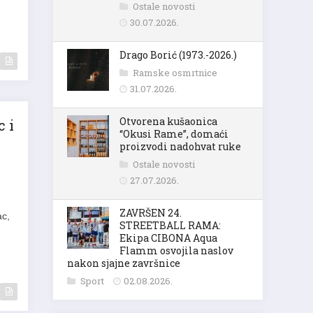
Ostale novosti
30.07.2026.
Drago Borić (1973.-2026.)
Ramske osmrtnice
31.07.2026.
Otvorena kušaonica
c i
“Okusi Rame”, domaći
proizvodi nadohvat ruke
Ostale novosti
27.07.2026.
ZAVRŠEN 24.
ac,
STREETBALL RAMA:
Ekipa CIBONA Aqua
Flamm osvojila naslov
nakon sjajne završnice
Sport
02.08.2026.