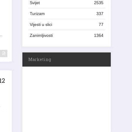
Svijet
2535
Turizam
337
Vijesti u slici
77
.
,…
Zanimljivosti
1364
Marketing
12
o