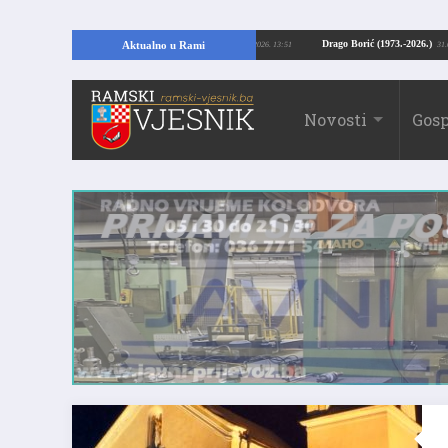
I: Kopajući temelje kuće, pronašao vrijedne arheološke ostatke
Drago Borić 
Aktualno u Rami
24.07.2026. 13:51
Novosti
Gosp