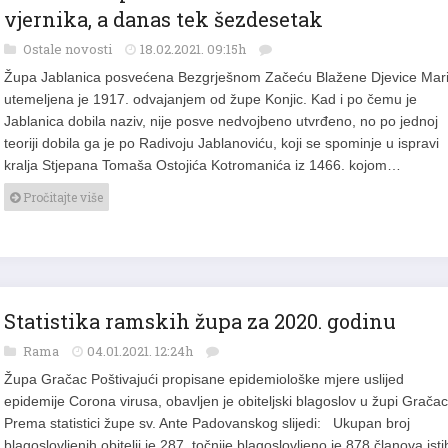
vjernika, a danas tek šezdesetak
Ostale novosti
18.02.2021. 09:15h
Župa Jablanica posvećena Bezgrješnom Začeću Blažene Djevice Mari
utemeljena je 1917. odvajanjem od župe Konjic. Kad i po čemu je
Jablanica dobila naziv, nije posve nedvojbeno utvrđeno, no po jednoj
teoriji dobila ga je po Radivoju Jablanoviću, koji se spominje u ispravi
kralja Stjepana Tomaša Ostojića Kotromanića iz 1466. kojom…
Pročitajte više
Statistika ramskih župa za 2020. godinu
Rama
04.01.2021. 12:24h
Župa Gračac Poštivajući propisane epidemiološke mjere uslijed
epidemije Corona virusa, obavljen je obiteljski blagoslov u župi Gračac
Prema statistici župe sv. Ante Padovanskog slijedi: Ukupan broj
blagoslovljenih obitelji je 287, točnije blagoslovljeno je 878 članova ist