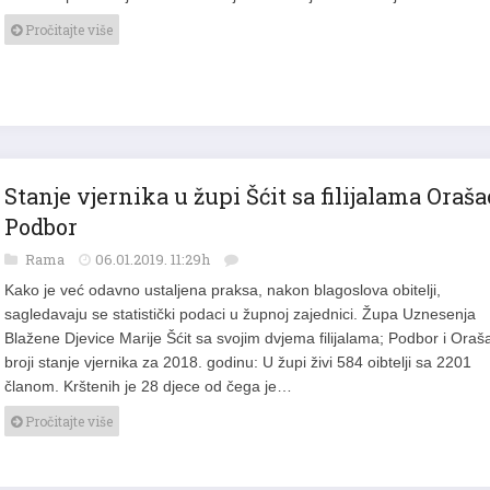
Pročitajte više
Stanje vjernika u župi Šćit sa filijalama Oraša
Podbor
Rama
06.01.2019. 11:29h
Kako je već odavno ustaljena praksa, nakon blagoslova obitelji,
sagledavaju se statistički podaci u župnoj zajednici. Župa Uznesenja
Blažene Djevice Marije Šćit sa svojim dvjema filijalama; Podbor i Oraš
broji stanje vjernika za 2018. godinu: U župi živi 584 oibtelji sa 2201
članom. Krštenih je 28 djece od čega je…
Pročitajte više