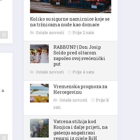
Koliko su sigurne namirnice koje se
na tržnicama nude kao domaće
Ostale novosti
Prije 2 sata
RABBUNI! | Don Josip
Soldo pred oltarom
započeo svoj svećenički
put
Ostale novosti
Prije 4 sata
Vremenska prognoza za
 a
Hercegovinu
Ostale novosti
Prije 8
sati
Vatrena stihija kod
Konjica i dalje prijeti, na
gašenju angažirani
resursi iz cijele BiH