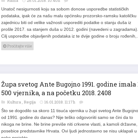
Rama
26.01.2018. 10:40h
Unatoč nesigurnosti koju sa sobom donose usporedbe statističkih
podataka, ipak će za našu malu općinsku prozorsko-ramsku katoličku
zajednicu biti od velike važnosti usporediti podatke o stanju duša iz
prošle 2017. sa stanjem duša u 2012. godini (navedeni u zagradama)
Cilj usporedbe objavljenih podataka iz te dvije godine o broju rođenih
Pročitajte više
Župa svetog Ante Bugojno 1991. godine imala 
500 vjernika, a na početku 2018. 2408
Kultura
,
Regija
16.01.2018. 11:17h
Što se dogodilo sa skoro 11 tisuća vjernika u župi svetog Ante Bugojn
od 1991. godine do danas? Nije teško odgovoriiti samo se čini da to
nikoga ne brine. Ne brine previše niti crkvene vlasti, a kamoli državne,
posebice predstavnike Hrvata. Ovi ljudi jednostavno se nisu uklapali u
neke projekte…