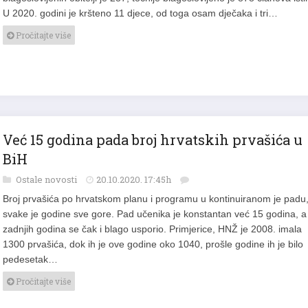
U 2020. godini je kršteno 11 djece, od toga osam dječaka i tri…
Pročitajte više
Već 15 godina pada broj hrvatskih prvašića u
BiH
Ostale novosti
20.10.2020. 17:45h
Broj prvašića po hrvatskom planu i programu u kontinuiranom je padu,
svake je godine sve gore. Pad učenika je konstantan već 15 godina, a
zadnjih godina se čak i blago usporio. Primjerice, HNŽ je 2008. imala
1300 prvašića, dok ih je ove godine oko 1040, prošle godine ih je bilo
pedesetak…
Pročitajte više