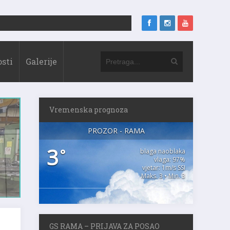
sti
Galerije
Vremenska prognoza
PROZOR - RAMA
3
°
blaga naoblaka
vlaga: 97%
vjetar: 1m/s SSI
Maks. 3 • Min. 3
GS RAMA – PRIJAVA ZA POSAO