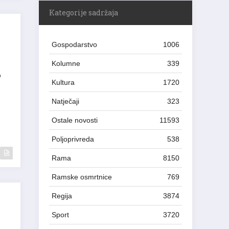
Kategorije sadržaja
Gospodarstvo
1006
Kolumne
339
o
Kultura
1720
Natječaji
323
Ostale novosti
11593
Poljoprivreda
538
Rama
8150
Ramske osmrtnice
769
Regija
3874
Sport
3720