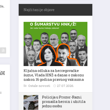
da,
Najčitanije objave
Ključna odluka za hercegovačke
BiH
šume, Vlada HNŽ-a danas o zakonu
nakon 16 godina pravnog vakuuma
Ostale novosti
27.07.2026.
i
Policija u Prozor-Rami
pronašla heroin i uhitila
jednu osobu