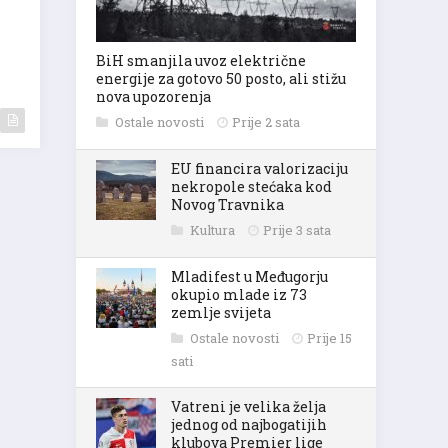
BiH smanjila uvoz električne
energije za gotovo 50 posto, ali stižu
nova upozorenja
Ostale novosti
Prije 2 sata
EU financira valorizaciju
nekropole stećaka kod
Novog Travnika
Kultura
Prije 3 sata
Mladifest u Međugorju
okupio mlade iz 73
zemlje svijeta
Ostale novosti
Prije 15
sati
Vatreni je velika želja
jednog od najbogatijih
klubova Premier lige