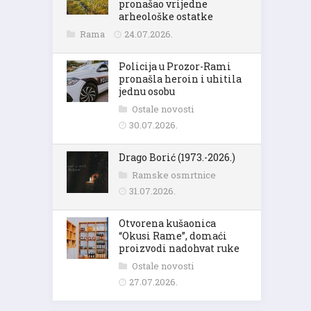
pronašao vrijedne
arheološke ostatke
Rama
24.07.2026.
Policija u Prozor-Rami
pronašla heroin i uhitila
jednu osobu
Ostale novosti
30.07.2026.
Drago Borić (1973.-2026.)
Ramske osmrtnice
31.07.2026.
Otvorena kušaonica
“Okusi Rame”, domaći
proizvodi nadohvat ruke
Ostale novosti
27.07.2026.