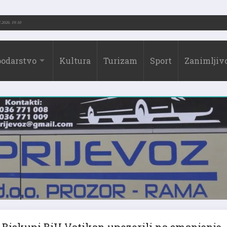
.-2026.)
31.07.2026. 19:10
odarstvo
Kultura
Turizam
Sport
Zanimljivo
Biskupi BiH Vatikan upozorili na smanjenje