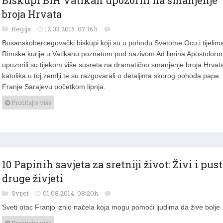
broja Hrvata
Regija
12.03.2015. 07:16h
Bosanskohercegovački biskupi koji su u pohodu Svetome Ocu i tijelim
Rimske kurije u Vatikanu poznatom pod nazivom Ad limina Apostolor
upozorili su tijekom više susreta na dramatično smanjenje broja Hrvat
katolika u toj zemlji te su razgovarali o detaljima skorog pohoda pape
Franje Sarajevu početkom lipnja.
Pročitajte više
10 Papinih savjeta za sretniji život: Živi i pust
druge živjeti
Svijet
01.08.2014. 08:20h
Sveti otac Franjo iznio načela koja mogu pomoći ljudima da žive bolje
Pročitajte više