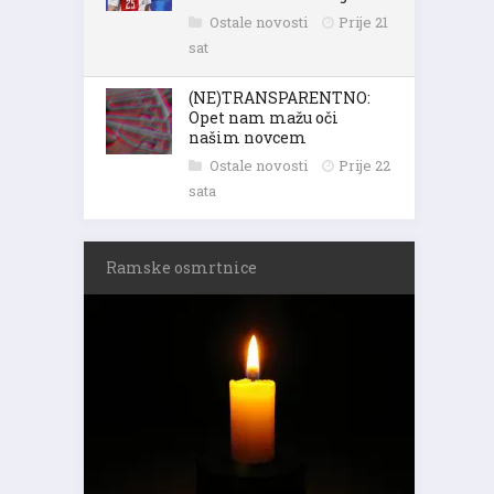
Ostale novosti
Prije 21
sat
(NE)TRANSPARENTNO:
Opet nam mažu oči
našim novcem
Ostale novosti
Prije 22
sata
Ramske osmrtnice