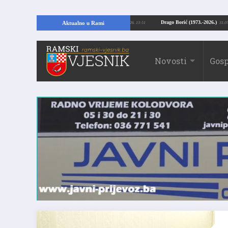
opajući temelje kuće, pronašao vrijedne arheološke ostatke
Drago Borić (1973
Aktualno u Rami
24.07.2026. 13:51
Novosti
Gosp