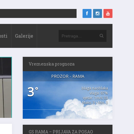
sti
Galerije
Vremenska prognoza
PROZOR - RAMA
3
°
blaga naoblaka
vlaga: 97%
vjetar: 1m/s SSI
Maks. 3 • Min. 3
GS RAMA – PRIJAVA ZA POSAO