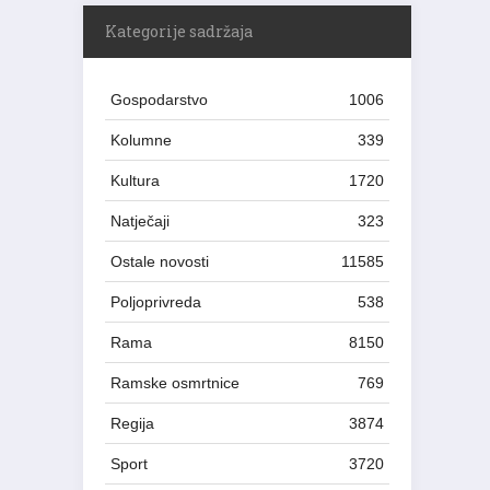
Kategorije sadržaja
Gospodarstvo
1006
Kolumne
339
Kultura
1720
Natječaji
323
Ostale novosti
11585
Poljoprivreda
538
Rama
8150
Ramske osmrtnice
769
Regija
3874
Sport
3720