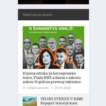
Najčitanije objave
Ključna odluka za hercegovačke
šume, Vlada HNŽ-a danas o zakonu
nakon 16 godina pravnog vakuuma
Ostale novosti
27.07.2026.
VELIKO OTKRIĆE U RAMI:
Kopajući temelje kuće,