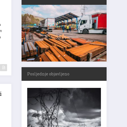
a
um
a
Posljednje objavljeno
i