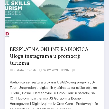
BESPLATNA ONLINE RADIONICA:
Uloga instagrama u promociji
turizma
Ostale novosti
02.02.2021. 18:33h
Radionica se realizira u okviru USAID-ovog projekta „D-
Tour: Unapređenje digitalnih vještina za turističke objekte
u Srbiji, Bosni i Hercegovini i u Crnoj Gori“ u saradnji sa
ICT Hub-om i partnerima JS Guruom iz Bosne i
Hercegovine i Digitalizuj.me iz Crne Gore. Predavanje će