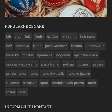
POPULARNE OZNAKE
ITKA RAMSKOG VJESNIKA ZA USKRS 2023. GODINE
bih
crveni križ
Dodik
gračac
hkk rama
hnk rama


hnž
hrvatska
izbori
jozo ivančević
korona
koronavirus
košarka
mostar
njemačka
nogomet
opcinsko vijeće
općina prozor-rama
papa franjo
policija
povijest
prozor
prozor rama
rama
ramski vjesnik
ramsko jezero
rukomet
sarajevo
sport
srednja škola prozor
turnir
uzdol
čović
INFORMACIJE I KONTAKT