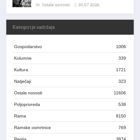
Ostale novosti
30.07.2026.
Kategorije sadržaja
Gospodarstvo
1006
Kolumne
339
Kultura
1721
Natječaji
323
Ostale novosti
11606
Poljoprivreda
538
Rama
8150
Ramske osmrtnice
769
Regija
3874