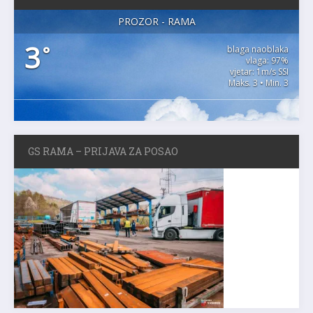
PROZOR - RAMA
3
°
blaga naoblaka
vlaga: 97%
vjetar: 1m/s SSI
Maks. 3 • Min. 3
GS RAMA – PRIJAVA ZA POSAO