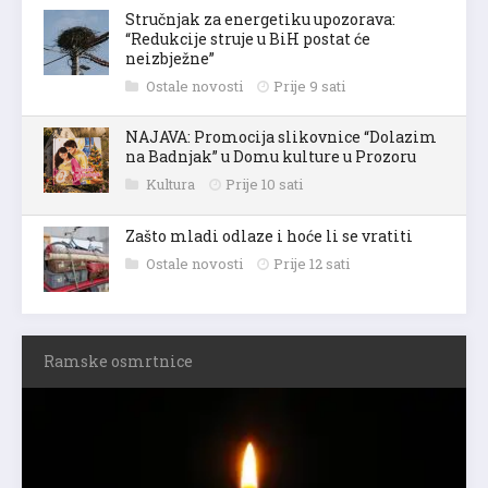
Stručnjak za energetiku upozorava:
“Redukcije struje u BiH postat će
neizbježne”
Ostale novosti
Prije 9 sati
NAJAVA: Promocija slikovnice “Dolazim
na Badnjak” u Domu kulture u Prozoru
Kultura
Prije 10 sati
Zašto mladi odlaze i hoće li se vratiti
Ostale novosti
Prije 12 sati
Ramske osmrtnice