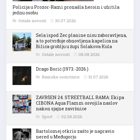
Policija u Prozor-Rami pronašla heroin i uhitila
jednu osobu
Ostale novosti
30.07.2026.
Sela ispod Zec planine nisu zaboravljena,
a to potvrđuje obnovljena kapelica na
Bilića groblju u župi Solakova Kula
Ostale novosti
08.08.2026.
Drago Borić (1973.-2026.)
Ramske osmrtnice
31.07.2026.
ZAVRŠEN 24. STREETBALL RAMA: Ekipa
CIBONA Aqua Flamm osvojila naslov
nakon sjajne završnice
Sport
02.08.2026.
Bartolomej otkrio zašto je napravio
nered u Međugorju