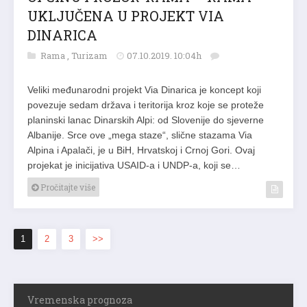
UKLJUČENA U PROJEKT VIA
DINARICA
Rama
,
Turizam
07.10.2019. 10:04h
Veliki međunarodni projekt Via Dinarica je koncept koji
povezuje sedam država i teritorija kroz koje se proteže
planinski lanac Dinarskih Alpi: od Slovenije do sjeverne
Albanije. Srce ove „mega staze“, slične stazama Via
Alpina i Apalači, je u BiH, Hrvatskoj i Crnoj Gori. Ovaj
projekat je inicijativa USAID-a i UNDP-a, koji se…
Pročitajte više
1
2
3
>>
Vremenska prognoza