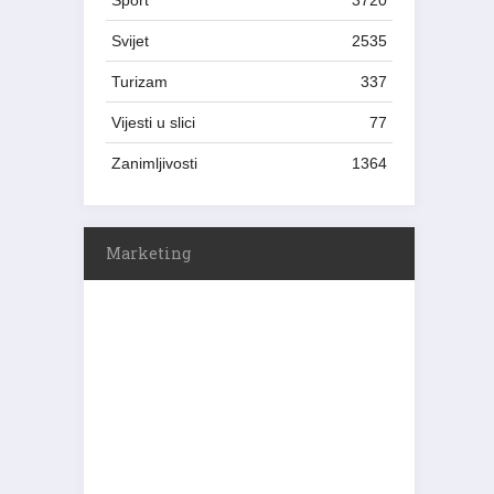
Sport
3720
Svijet
2535
Turizam
337
Vijesti u slici
77
Zanimljivosti
1364
Marketing