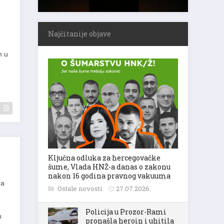
Najčitanije objave
n u
Ključna odluka za hercegovačke
šume, Vlada HNŽ-a danas o zakonu
nakon 16 godina pravnog vakuuma
ra
Ostale novosti
27.07.2026.
Policija u Prozor-Rami
n
pronašla heroin i uhitila