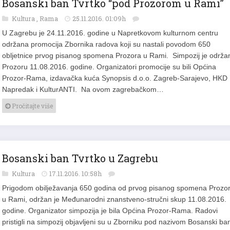
Bosanski ban Tvrtko “pod Prozorom u Rami”
Kultura
,
Rama
25.11.2016. 01:09h
U Zagrebu je 24.11.2016. godine u Napretkovom kulturnom centru
održana promocija Zbornika radova koji su nastali povodom 650
obljetnice prvog pisanog spomena Prozora u Rami. Simpozij je održa
Prozoru 11.08.2016. godine. Organizatori promocije su bili Općina
Prozor-Rama, izdavačka kuća Synopsis d.o.o. Zagreb-Sarajevo, HKD
Napredak i KulturANTI. Na ovom zagrebačkom…
Pročitajte više
Bosanski ban Tvrtko u Zagrebu
Kultura
17.11.2016. 10:58h
Prigodom obilježavanja 650 godina od prvog pisanog spomena Prozo
u Rami, održan je Međunarodni znanstveno-stručni skup 11.08.2016.
godine. Organizator simpozija je bila Općina Prozor-Rama. Radovi
pristigli na simpozij objavljeni su u Zborniku pod nazivom Bosanski ba