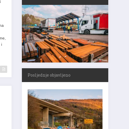
a
ma
ame,
 i
Posljednje objavljeno