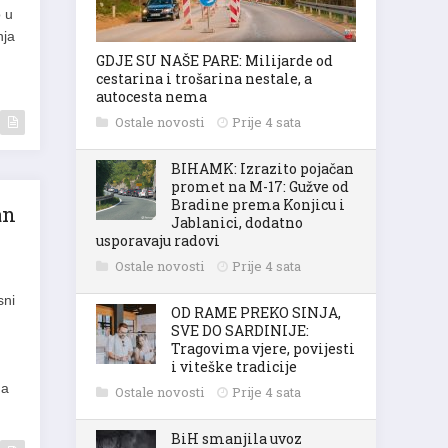
o u
nja
GDJE SU NAŠE PARE: Milijarde od
cestarina i trošarina nestale, a
autocesta nema
Ostale novosti
Prije 4 sata
BIHAMK: Izrazito pojačan
promet na M-17: Gužve od
Bradine prema Konjicu i
an
Jablanici, dodatno
usporavaju radovi
Ostale novosti
Prije 4 sata
sni
OD RAME PREKO SINJA,
SVE DO SARDINIJE:
Tragovima vjere, povijesti
i viteške tradicije
ga
Ostale novosti
Prije 4 sata
BiH smanjila uvoz