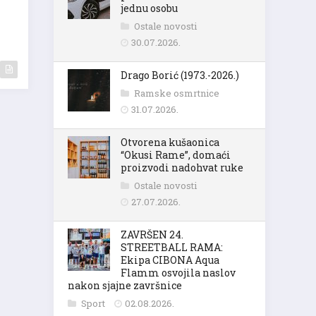
jednu osobu
Ostale novosti
30.07.2026.
Drago Borić (1973.-2026.)
Ramske osmrtnice
31.07.2026.
Otvorena kušaonica
“Okusi Rame”, domaći
proizvodi nadohvat ruke
Ostale novosti
27.07.2026.
ZAVRŠEN 24.
STREETBALL RAMA:
Ekipa CIBONA Aqua
Flamm osvojila naslov
nakon sjajne završnice
Sport
02.08.2026.