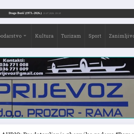
Drago Borić (1973.-2026.)
24.07.2026. 13:51
31.07.2026. 19:10
odarstvo
Kultura
Turizam
Sport
Zanimljivo