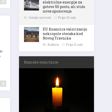
električne energije za
gotovo 50 posto, ali stižu
nova upozorenja
Ostale novosti
Prije 10 sati
EU financira valorizaciju
nekropole stećaka kod
Novog Travnika
Kultura
Prije 11 sati
ju
9
Ramske osmrtnice