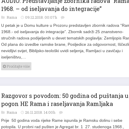
AUDIO: Predstavljanje zbornika radova “Ram
1968. – od iseljavanja do integracije”
Rama
09.12.2018. 00:07h
U petak je u Domu kulture u Prozoru predstavljen zbornik radova “Ra
1968.- od iseljavanja do integracije”. Zbornik sadrži 25 znanstveno-
stručnih radova podijeljenih u devet tematskih poglavlja: Zemljopis R
Od plana do izvedbe ramske brane, Posljedice za odgovornost, Iščezli
nevidljivi svijet, Biblijsko-teološki uvidi seljenja, Ramljaci u zavičaju i
iseljeništvu,…
Pročitajte više
Razgovor s povodom: 50 godina od puštanja u
pogon HE Rama i raseljavanja Ramljaka
Rama
26.11.2018. 14:00h
Prije 50 godina voda rijeke Rame ispunila je Ramsku dolinu i sebe
potopila. U probni rad pušten je Agregat br. 1 27. studenoga 1968.,