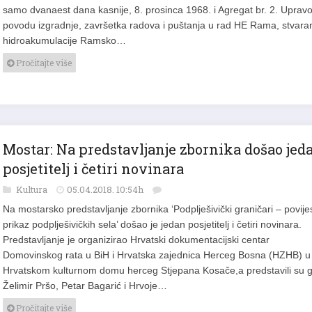
samo dvanaest dana kasnije, 8. prosinca 1968. i Agregat br. 2. Uprav
povodu izgradnje, završetka radova i puštanja u rad HE Rama, stvara
hidroakumulacije Ramsko…
Pročitajte više
Mostar: Na predstavljanje zbornika došao jed
posjetitelj i četiri novinara
Kultura
05.04.2018. 10:54h
Na mostarsko predstavljanje zbornika ‘Podplješivički graničari – povije
prikaz podplješivičkih sela’ došao je jedan posjetitelj i četiri novinara.
Predstavljanje je organizirao Hrvatski dokumentacijski centar
Domovinskog rata u BiH i Hrvatska zajednica Herceg Bosna (HZHB) u
Hrvatskom kulturnom domu herceg Stjepana Kosače,a predstavili su 
Želimir Pršo, Petar Bagarić i Hrvoje…
Pročitajte više