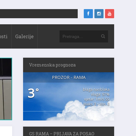
sti
Galerije
Vremenska prognoza
PROZOR - RAMA
3
°
blaga naoblaka
vlaga: 97%
vjetar: 1m/s SSI
Maks. 3 • Min. 3
GS RAMA – PRIJAVA ZA POSAO