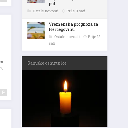
put
Ostale novosti
Prije 8 sati
Vremenska prognoza za
Hercegovinu
Ostale novosti
Prije 13
sati
om
Ramske osmrtnice
ih,