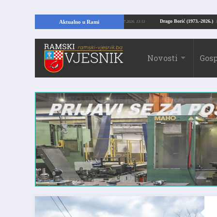
RAMI: Kopajući temelje kuće, pronašao vrijedne arheološke ostatke
Drago Bor
Aktualno u Rami
24.07.2026. 13:51
Novosti
Gosp