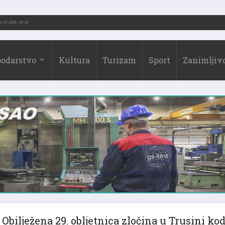
ić (1973.-2026.)
31.07.2026. 19:10
odarstvo
Kultura
Turizam
Sport
Zanimljivo
Obilježena 29. obljetnica zločina u Trusini ko