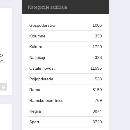
Kategorije sadržaja
Gospodarstvo
1006
Kolumne
339
Kultura
1720
VO-
Natječaji
323
VO-
Ostale novosti
11595
Poljoprivreda
538
Rama
8150
Ramske osmrtnice
769
Regija
3874
Sport
3720