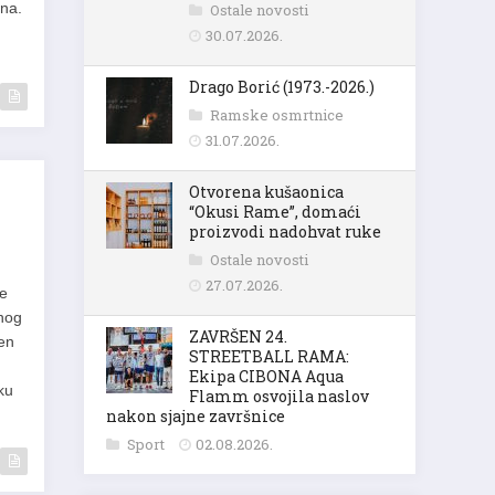
dna.
Ostale novosti
30.07.2026.
Drago Borić (1973.-2026.)
Ramske osmrtnice
31.07.2026.
Otvorena kušaonica
“Okusi Rame”, domaći
proizvodi nadohvat ruke
Ostale novosti
27.07.2026.
je
lnog
ZAVRŠEN 24.
jen
STREETBALL RAMA:
Ekipa CIBONA Aqua
ku
Flamm osvojila naslov
nakon sjajne završnice
Sport
02.08.2026.