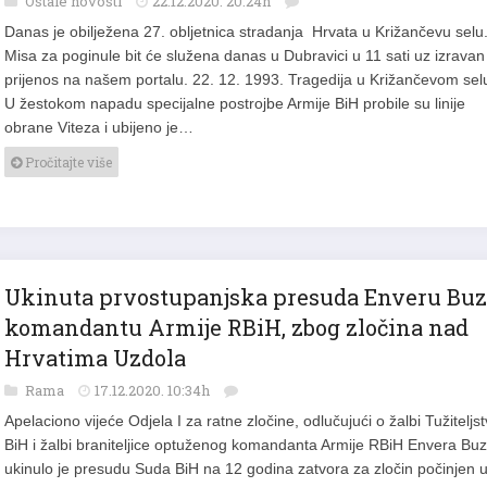
Ostale novosti
22.12.2020. 20:24h
Danas je obilježena 27. obljetnica stradanja Hrvata u Križančevu selu
Misa za poginule bit će služena danas u Dubravici u 11 sati uz izravan
prijenos na našem portalu. 22. 12. 1993. Tragedija u Križančevom sel
U žestokom napadu specijalne postrojbe Armije BiH probile su linije
obrane Viteza i ubijeno je…
Pročitajte više
Ukinuta prvostupanjska presuda Enveru Buz
komandantu Armije RBiH, zbog zločina nad
Hrvatima Uzdola
Rama
17.12.2020. 10:34h
Apelaciono vijeće Odjela I za ratne zločine, odlučujući o žalbi Tužiteljs
BiH i žalbi braniteljice optuženog komandanta Armije RBiH Envera Bu
ukinulo je presudu Suda BiH na 12 godina zatvora za zločin počinjen 