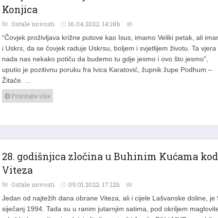
Konjica
Ostale novosti
16.04.2022. 14:18h
“Čovjek proživljava križne putove kao Isus, imamo Veliki petak, ali im
i Uskrs, da se čovjek raduje Uskrsu, boljem i svjetlijem životu. Ta vjera 
nada nas nekako potiču da budemo tu gdje jesmo i ovo što jesmo”,
uputio je pozitivnu poruku fra Ivica Karatović, župnik župe Podhum –
Žitače. …
Pročitajte više
28. godišnjica zločina u Buhinim Kućama kod
Viteza
Ostale novosti
09.01.2022. 17:12h
Jedan od najtežih dana obrane Viteza, ali i cijele Lašvanske doline, je 
siječanj 1994. Tada su u ranim jutarnjim satima, pod okriljem maglovite