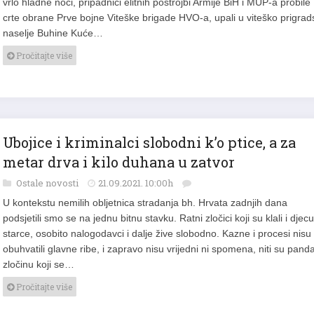
vrlo hladne noći, pripadnici elitnih postrojbi Armije BiH i MUP-a probile
crte obrane Prve bojne Viteške brigade HVO-a, upali u viteško prigrad
naselje Buhine Kuće…
Pročitajte više
Ubojice i kriminalci slobodni k’o ptice, a za
metar drva i kilo duhana u zatvor
Ostale novosti
21.09.2021. 10:00h
U kontekstu nemilih obljetnica stradanja bh. Hrvata zadnjih dana
podsjetili smo se na jednu bitnu stavku. Ratni zločici koji su klali i djecu
starce, osobito nalogodavci i dalje žive slobodno. Kazne i procesi nisu
obuhvatili glavne ribe, i zapravo nisu vrijedni ni spomena, niti su pand
zločinu koji se…
Pročitajte više