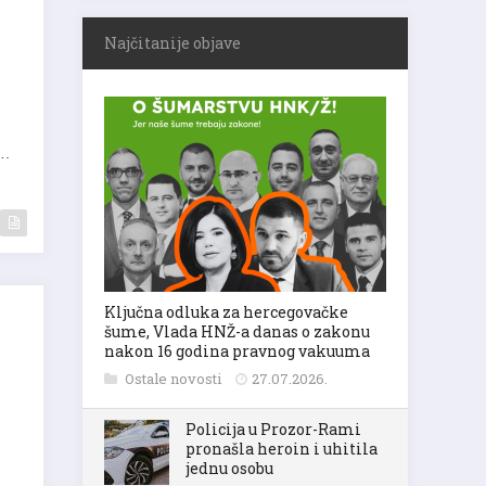
Najčitanije objave
.
….
Ključna odluka za hercegovačke
šume, Vlada HNŽ-a danas o zakonu
nakon 16 godina pravnog vakuuma
Ostale novosti
27.07.2026.
Policija u Prozor-Rami
pronašla heroin i uhitila
jednu osobu