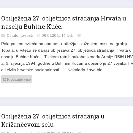
Obilježena 27. obljetnica stradanja Hrvata u
naselju Buhine Kuće.
Ostale novosti
09.01.2021. 14:24h
Polaganjem cvijeća na spomen-obilježju i služenjem mise na groblju
Topala, u Vitezu se danas obilježava 27. obljetnica stradanja Hrvata u
naselju Buhine Kuće. Tijekom ratnih sukoba između Armije RBiH i H
a, 9. siječnja 1994. godine u Buhinim Kućama ubijeno je 27 vojnika H
a i civila hrvatske nacionalnosti. – Najmlađa žrtva bio…
Pročitajte više
Obilježena 27. obljetnica stradanja u
Križančevom selu