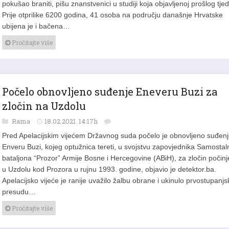
pokušao braniti, pišu znanstvenici u studiji koja objavljenoj prošlog tje
Prije otprilike 6200 godina, 41 osoba na području današnje Hrvatske
ubijena je i bačena…
Pročitajte više
Počelo obnovljeno suđenje Eneveru Buzi za
zločin na Uzdolu
Rama
18.02.2021. 14:17h
Pred Apelacijskim vijećem Državnog suda počelo je obnovljeno suđen
Enveru Buzi, kojeg optužnica tereti, u svojstvu zapovjednika Samosta
bataljona “Prozor” Armije Bosne i Hercegovine (ABiH), za zločin počin
u Uzdolu kod Prozora u rujnu 1993. godine, objavio je detektor.ba.
Apelacijsko vijeće je ranije uvažilo žalbu obrane i ukinulo prvostupanjs
presudu…
Pročitajte više