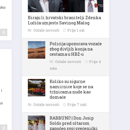
sko
Biraju li hrvatski branitelji Zdenka
Lučića umjesto Savinog Malog
Ostale novosti
Prije 1 sat
Policija upozorava vozače
zbog divljih konja na
cestama u HBŽ-u
Ostale novosti
Prije 4
sata
Koliko su sigurne
namirnice koje se na
 i
tržnicama nude kao
domaće
an
Ostale novosti
Prije 7 sati
RABBUNI! | Don Josip
Soldo pred oltarom
započeo svoj svećenički