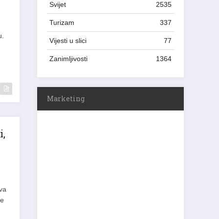
Svijet
2535
.
Turizam
337
u.
Vijesti u slici
77
Zanimljivosti
1364
Marketing
i,
tva
ze
u