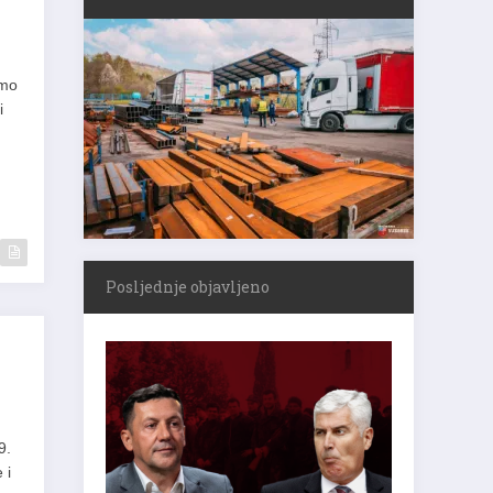
amo
i
Posljednje objavljeno
9.
 i