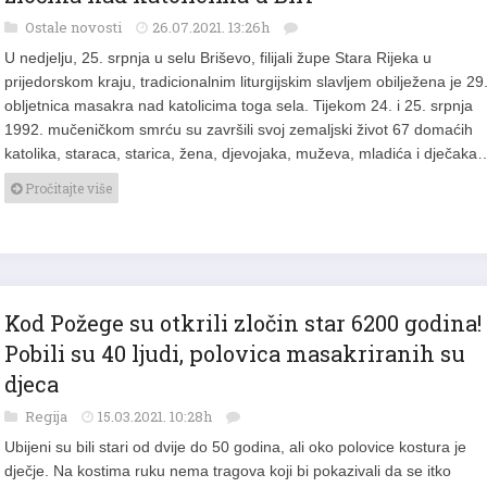
Ostale novosti
26.07.2021. 13:26h
U nedjelju, 25. srpnja u selu Briševo, filijali župe Stara Rijeka u
prijedorskom kraju, tradicionalnim liturgijskim slavljem obilježena je 29
obljetnica masakra nad katolicima toga sela. Tijekom 24. i 25. srpnja
1992. mučeničkom smrću su završili svoj zemaljski život 67 domaćih
katolika, staraca, starica, žena, djevojaka, muževa, mladića i dječaka
Pročitajte više
Kod Požege su otkrili zločin star 6200 godina!
Pobili su 40 ljudi, polovica masakriranih su
djeca
Regija
15.03.2021. 10:28h
Ubijeni su bili stari od dvije do 50 godina, ali oko polovice kostura je
dječje. Na kostima ruku nema tragova koji bi pokazivali da se itko