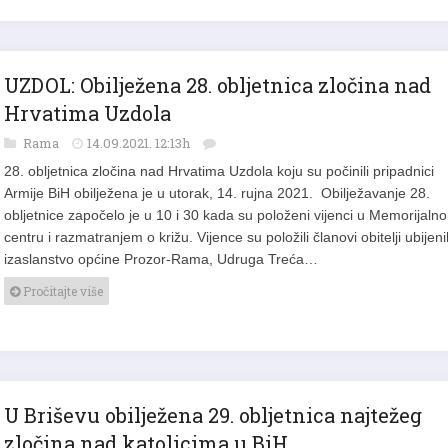
UZDOL: Obilježena 28. obljetnica zločina nad
Hrvatima Uzdola
Rama
14.09.2021. 12:13h
28. obljetnica zločina nad Hrvatima Uzdola koju su počinili pripadnici
Armije BiH obilježena je u utorak, 14. rujna 2021. Obilježavanje 28.
obljetnice započelo je u 10 i 30 kada su položeni vijenci u Memorijaln
centru i razmatranjem o križu. Vijence su položili članovi obitelji ubijen
izaslanstvo općine Prozor-Rama, Udruga Treća…
Pročitajte više
U Briševu obilježena 29. obljetnica najtežeg
zločina nad katolicima u BiH