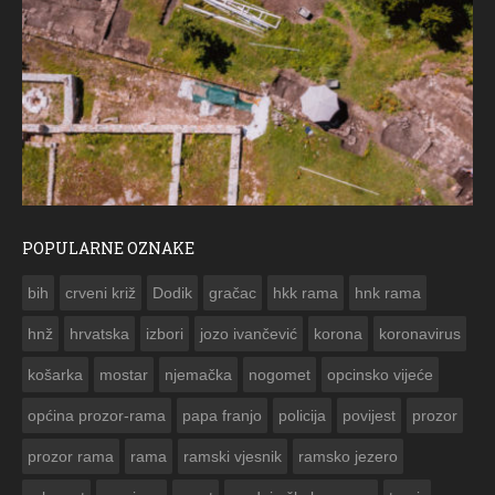
POPULARNE OZNAKE
ČESTITKA RAMSKOG VJESNIKA ZA USKRS 2023. GODINE
bih
crveni križ
Dodik
gračac
hkk rama
hnk rama


hnž
hrvatska
izbori
jozo ivančević
korona
koronavirus
košarka
mostar
njemačka
nogomet
opcinsko vijeće
općina prozor-rama
papa franjo
policija
povijest
prozor
prozor rama
rama
ramski vjesnik
ramsko jezero