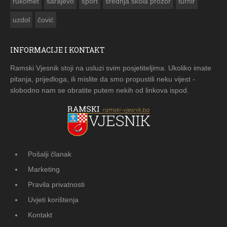
rukomet
sarajevo
sport
srednja škola prozor
turnir
uzdol
čović
INFORMACIJE I KONTAKT
Ramski Vjesnik stoji na usluzi svim posjetiteljima. Ukoliko imate
pitanja, prijedloga, ili mislite da smo propustili neku vijest -
slobodno nam se obratite putem nekih od linkova ispod.
Pošalji članak
Marketing
Pravila privatnosti
Uvjeti korištenja
Kontakt