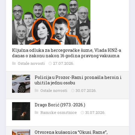
Ključna odluka za hercegovačke šume, Vlada HNŽ-a
danas o zakonu nakon 16 godina pravnog vakuuma
Ostale novosti
27.07.2026.
Policija u Prozor-Rami pronašla heroin i
uhitila jednu osobu
Ostale novosti
30.07.2026.
Drago Borić (1973.-2026.)
Ramske osmrtnice
31.07.2026.
Otvorena kušaonica “Okusi Rame”,