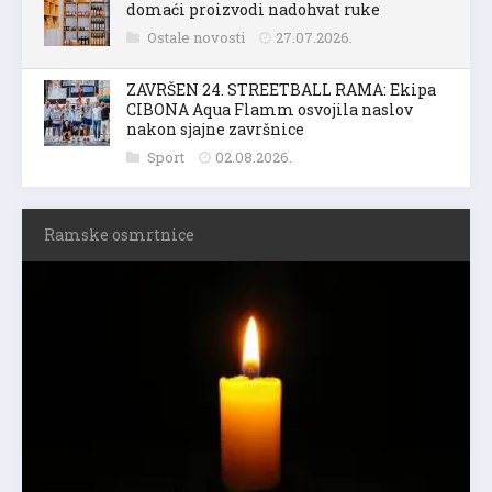
domaći proizvodi nadohvat ruke
Ostale novosti
27.07.2026.
ZAVRŠEN 24. STREETBALL RAMA: Ekipa
CIBONA Aqua Flamm osvojila naslov
nakon sjajne završnice
Sport
02.08.2026.
Ramske osmrtnice