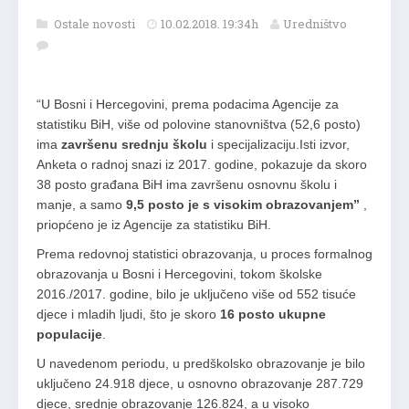
Ostale novosti
10.02.2018. 19:34h
Uredništvo
“U Bosni i Hercegovini, prema podacima Agencije za
statistiku BiH, više od polovine stanovništva (52,6 posto)
ima
završenu srednju školu
i specijalizaciju.Isti izvor,
Anketa o radnoj snazi iz 2017. godine, pokazuje da skoro
38 posto građana BiH ima završenu osnovnu školu i
manje, a samo
9,5 posto je s visokim obrazovanjem”
,
priopćeno je iz Agencije za statistiku BiH.
Prema redovnoj statistici obrazovanja, u proces formalnog
obrazovanja u Bosni i Hercegovini, tokom školske
2016./2017. godine, bilo je uključeno više od 552 tisuće
djece i mladih ljudi, što je skoro
16 posto ukupne
populacije
.
U navedenom periodu, u predškolsko obrazovanje je bilo
uključeno 24.918 djece, u osnovno obrazovanje 287.729
djece, srednje obrazovanje 126.824, a u visoko