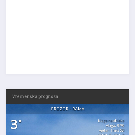
Vremenska prognoza
PROZOR - RAMA
3
°
blaga naoblaka
vlaga: 97%
vjetar: 1m/s SSI