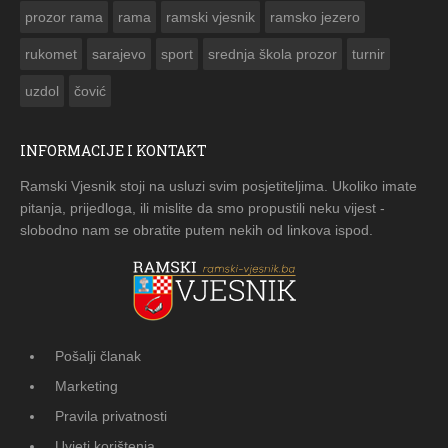
prozor rama
rama
ramski vjesnik
ramsko jezero
rukomet
sarajevo
sport
srednja škola prozor
turnir
uzdol
čović
INFORMACIJE I KONTAKT
Ramski Vjesnik stoji na usluzi svim posjetiteljima. Ukoliko imate
pitanja, prijedloga, ili mislite da smo propustili neku vijest -
slobodno nam se obratite putem nekih od linkova ispod.
Pošalji članak
Marketing
Pravila privatnosti
Uvjeti korištenja