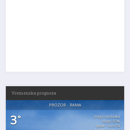
Vremenska prognoza
PROZOR - RAMA
3
°
blaga naoblaka
vlaga: 97%
vjetar: 1m/s SSI