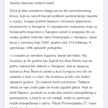
Vareša darovao srebrni kalež.
Zima je bila razmjerno blaga pa se dio samostanskog
krova, koji su ra­zorili bacači prilikom partizanskog napada
u srpnju, mogao prekriti das­kom i krovnom ljepenkom,
dovezenom iz Sarajeva. U nepotpunim mati­ca­­ma, koje su
franjevački bogoslovi u Sarajevu pisali iz prijepisa što su
sva­ke godine redovito slani Ordinarijatu u Sarajevo, izlazi
da je u ramskoj župi 1942. godine bilo 174 krštenja, 8
vjenčanja i 496 upisanih pokoj­nika.
I u ostalim je ramskim župama stanje bili teško. Na
Gračacu je tih godina bio župnik fra Anto Ravlić koji se
jedno vrijeme bio sklonio u Sarajevu, dok je njegova
kuharica Ana Škarica ostala u kući čuvajući ono što se
nalazilo u kući i u crkvi. Na Gračacu je bilo vrlo teško i
sljedeće godine. Za vrijeme borbi partizana i Talijana
nikad se nije znalo gdje se može izgubiti glava. Kad su
došli Nijemci, prolazili su svaki dan tražeći obavještenja o
partizanima, a kad bi se ovi udaljili, onda su partizani
tražili obavještenja o njima. Pišući Provincijalatu 27. rujna