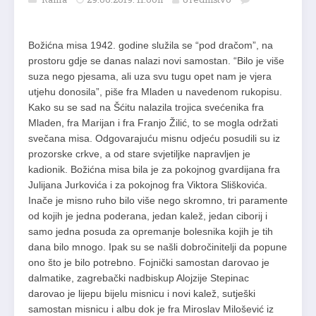
Božićna misa 1942. godine služila se “pod dračom”, na
prostoru gdje se danas nalazi novi samostan. “Bilo je više
suza nego pjesama, ali uza svu tugu opet nam je vjera
utjehu donosila”, piše fra Mladen u navedenom rukopisu.
Kako su se sad na Šćitu nalazila trojica svećenika fra
Mladen, fra Marijan i fra Franjo Žilić, to se mogla održati
svečana misa. Odgo­vara­juću misnu odjeću posudili su iz
prozorske crkve, a od stare svjetiljke napravljen je
kadionik. Božićna misa bila je za pokojnog gvardi­ja­na fra
Julijana Jurkovića i za pokojnog fra Viktora Sliškovića.
Inače je misno ruho bilo više nego skromno, tri paramente
od kojih je jedna poderana, jedan kalež, jedan ciborij i
samo jedna posuda za opremanje bolesnika kojih je tih
dana bilo mnogo. Ipak su se našli dobročinitelji da popune
ono što je bilo potrebno. Fojnički samostan darovao je
dalmatike, zagrebački nadbiskup Alojzije Stepinac
darovao je lijepu bijelu misnicu i novi kalež, sutješki
samostan misnicu i albu dok je fra Miroslav Milošević iz