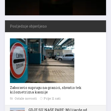
Posljednje objavljeno
Zaboravio suprugu na granici, shvatio tek
kilometrima kasnije
Ostale novosti
Prije 11 sati
GDJE SU NAŠE PARE: Milijarde od