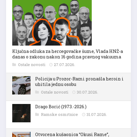
Ključna odluka za hercegovačke šume, Vlada HNŽ-a
danas o zakonu nakon 16 godina pravnog vakuuma
Ostale novosti
27.07.2026.
Policija u Prozor-Rami pronašla heroin i
uhitila jednu osobu
Ostale novosti
30.07.2026.
Drago Borić (1973.-2026.)
Ramske osmrtnice
31.07.2026.
Otvorena kušaonica “Okusi Rame”,