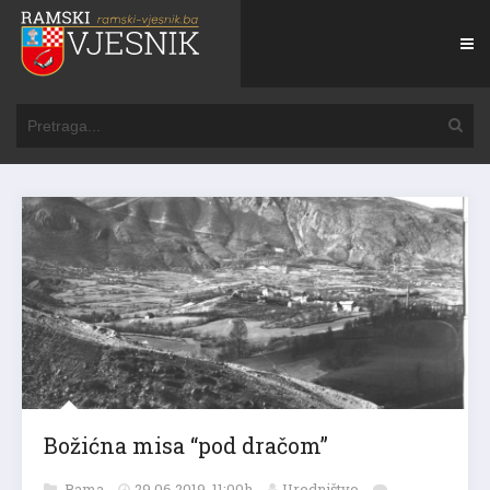
Božićna misa “pod dračom”
Rama
29.06.2019. 11:00h
Uredništvo