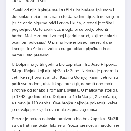
1943., fra Anto veli:
“Svaki od njih ispituje me i traži da im budem špijunom i
doušnikom. Sam ne znam što da radim. Bježati ne smijem
jer će onda sigurno otići i crkva i kuća, a ostati je teško i
pogibeljno. Uz to svaki čas mogla bi se ovdje otvoriti
borba. Molite za me i za moj bijedni narod, koji se nalazi u
očajnom položaju.” U pismu koje je pisao mjesec dana
kasnije, fra Anto se žali da su ga toliko opljačkali da se
nema u što presvući.
U Doljanima je tih godina bio župnikom fra Jozo Filipović,
54­‑godišnjak, koji nije bježao iz župe. Nekako je pregrmio
četnike i njihovu strahotu. Kao i u Gornjoj Rami, četnici su
palili sve redom, ubijali koga su stigli, odnosili ono malo
sirotinje od ionako siromašna svijeta. U maticama stoji da
je 1942. godine bilo u Doljanima 45 krštenja, 2 vjenčanja,
a umrlo je 119 osoba. Ove brojke najbolje pokazuju kakvu
je nevolju preživjela ova mala župna zajednica.
Prozor je nakon dolaska partizana bio bez župnika. Služili
su ga fratri sa Šćita. Išlo se u Prozor pješice, s narodom je