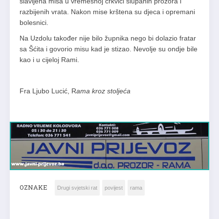
slavljena misa u vremešnoj crkvici slupanih prozora i
razbijenih vrata. Nakon mise krštena su djeca i opremani
bolesnici.
Na Uzdolu također nije bilo župnika nego bi dolazio fratar
sa Šćita i govorio misu kad je stizao. Nevolje su ondje bile
kao i u cijeloj Rami.
Fra Ljubo Lucić, R
ama kroz stoljeća
OZNAKE
Drugi svjetski rat
povijest
rama