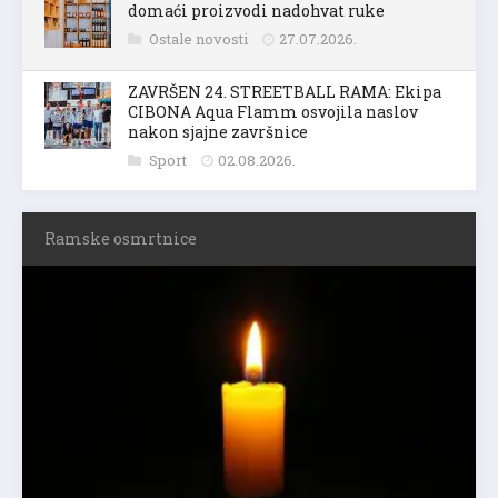
domaći proizvodi nadohvat ruke
Ostale novosti
27.07.2026.
ZAVRŠEN 24. STREETBALL RAMA: Ekipa
CIBONA Aqua Flamm osvojila naslov
nakon sjajne završnice
Sport
02.08.2026.
Ramske osmrtnice