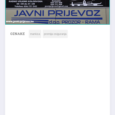
OZNAKE
markica
premija osiguranja