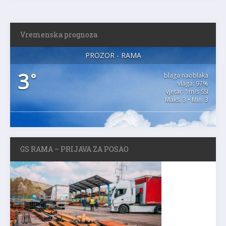
Vremenska prognoza
PROZOR - RAMA
3
°
blaga naoblaka
vlaga: 97%
vjetar: 1m/s SSI
Maks. 3 • Min. 3
GS RAMA – PRIJAVA ZA POSAO