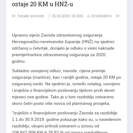
ostaje 20 KM u HNŽ-u
Ostale novosti
31.10.2019. 18:20h
Uredništvo
Upravno vijeće Zavoda zdravstvenog osiguranja
Hercegovačko-neretvanske županije (HNŽ) na sjednici
održanoj u četvrtak, donijelo je odluku o visini naknade
premije/markice zdravstvenog osiguranja za 2020.
godinu.
Sukladno usvojenoj odluci, navode, cijena premije
osiguranja (markice), kao i ranijih godina, ostaje 20 KM po
osiguranoj osobi. Na sjednici je, između ostalog, usvojeno
i izvješće o financijskom poslovanju tijekom prvih devet
mjeseci ove godine. Tako je u tom razdoblju ostvareno
skoro četiri posto više novca od planiranog prosjeka.
”Izvješće o financijskom poslovanju Zavoda za razdoblje
1.1.do 30.9.2019. godine pokazuje kako su, u navedenom
razdoblju, ukupni prihodi ostvareni u iznosu od
108.847.908 KM ili 78,82 % od iznosa predviđenog