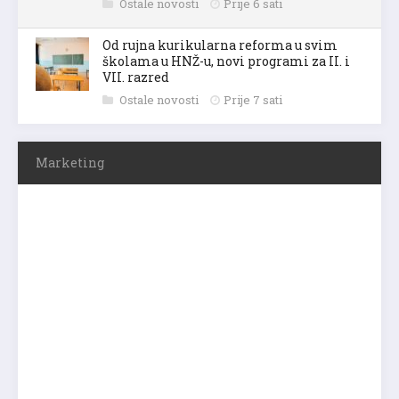
Ostale novosti
Prije 6 sati
Od rujna kurikularna reforma u svim
školama u HNŽ-u, novi programi za II. i
VII. razred
Ostale novosti
Prije 7 sati
Marketing