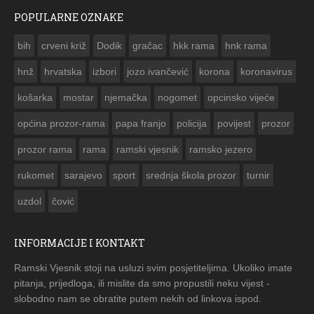
POPULARNE OZNAKE
ČESTITKA RAMSKOG VJESNIKA ZA USKRS 2023. GODINE
bih
crveni križ
Dodik
gračac
hkk rama
hnk rama


hnž
hrvatska
izbori
jozo ivančević
korona
koronavirus
košarka
mostar
njemačka
nogomet
opcinsko vijeće
općina prozor-rama
papa franjo
policija
povijest
prozor
prozor rama
rama
ramski vjesnik
ramsko jezero
rukomet
sarajevo
sport
srednja škola prozor
turnir
uzdol
čović
INFORMACIJE I KONTAKT
Ramski Vjesnik stoji na usluzi svim posjetiteljima. Ukoliko imate
pitanja, prijedloga, ili mislite da smo propustili neku vijest -
slobodno nam se obratite putem nekih od linkova ispod.