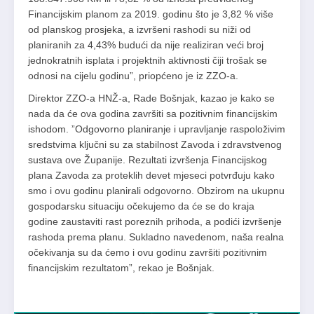
Financijskim planom za 2019. godinu što je 3,82 % više
od planskog prosjeka, a izvršeni rashodi su niži od
planiranih za 4,43% budući da nije realiziran veći broj
jednokratnih isplata i projektnih aktivnosti čiji trošak se
odnosi na cijelu godinu”, priopćeno je iz ZZO-a.
Direktor ZZO-a HNŽ-a, Rade Bošnjak, kazao je kako se
nada da će ova godina završiti sa pozitivnim financijskim
ishodom. ”Odgovorno planiranje i upravljanje raspoloživim
sredstvima ključni su za stabilnost Zavoda i zdravstvenog
sustava ove Županije. Rezultati izvršenja Financijskog
plana Zavoda za proteklih devet mjeseci potvrđuju kako
smo i ovu godinu planirali odgovorno. Obzirom na ukupnu
gospodarsku situaciju očekujemo da će se do kraja
godine zaustaviti rast poreznih prihoda, a podići izvršenje
rashoda prema planu. Sukladno navedenom, naša realna
očekivanja su da ćemo i ovu godinu završiti pozitivnim
financijskim rezultatom”, rekao je Bošnjak.