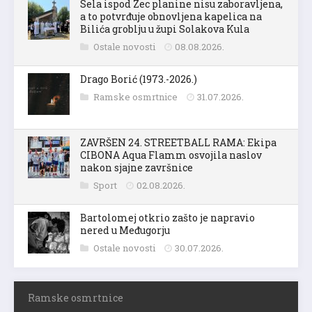
Sela ispod Zec planine nisu zaboravljena,
a to potvrđuje obnovljena kapelica na
Bilića groblju u župi Solakova Kula
Ostale novosti
08.08.2026.
Drago Borić (1973.-2026.)
Ramske osmrtnice
31.07.2026.
ZAVRŠEN 24. STREETBALL RAMA: Ekipa
CIBONA Aqua Flamm osvojila naslov
nakon sjajne završnice
Sport
02.08.2026.
Bartolomej otkrio zašto je napravio
nered u Međugorju
Ostale novosti
30.07.2026.
Ramske osmrtnice