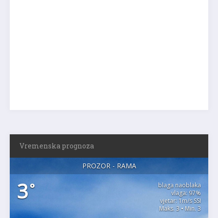
Vremenska prognoza
PROZOR - RAMA
3
°
blaga naoblaka
vlaga: 97%
vjetar: 1m/s SSI
Maks. 3 • Min. 3