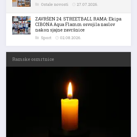
Ostale novosti
27.07.2026.
ZAVRŠEN 24. STREETBALL RAMA: Ekipa
CIBONA Aqua Flamm osvojila naslov
nakon sjajne završnice
Sport
02.08.2026.
Ramske osmrtnice