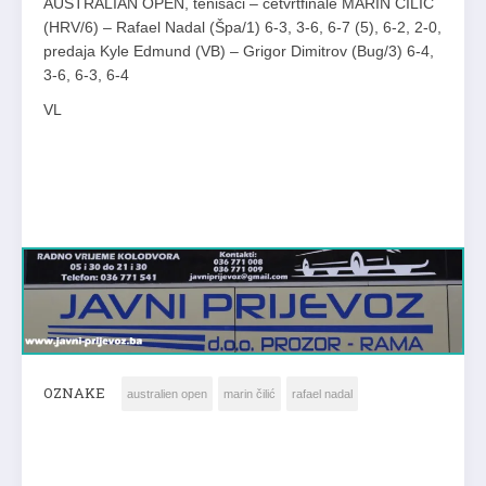
AUSTRALIAN OPEN, tenisači – četvrtfinale MARIN ČILIĆ
(HRV/6) – Rafael Nadal (Špa/1) 6-3, 3-6, 6-7 (5), 6-2, 2-0,
predaja Kyle Edmund (VB) – Grigor Dimitrov (Bug/3) 6-4,
3-6, 6-3, 6-4
VL
OZNAKE
australien open
marin čilić
rafael nadal