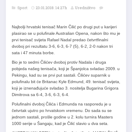
Sport
23.01.2018. 14:27h
Uredništvo
Najbolji hrvatski tenisač Marin Čilić po drugi put u karijeri
plasirao se u polufinale Australian Opena, nakon što mu je
prvi tenisač svijeta Rafael Nadal predao četvrtfinalni
dvoboj pri rezultatu 3-6, 6-3, 6-7 (5), 6-2, 2-0 nakon tri
sata i 47 minuta borbe.
Bio je to sedmi Čilićev dvoboj protiv Nadala i druga
pobjeda našeg tenisača, koji je Španjolca svladao 2009. u
Pekingu, kad su se prvi put sastali. Čilićev suparnik u
polufinalu bit će Britanac Kyle Edmund, 49. tenisač svijeta,
koji je iznenađujuće svladao 3. nositelja Bugarina Grigora
Dimitrova sa 6-4, 3-6, 6-3, 6-4.
Polufinalni dvoboj Čilića i Edmunda na rasporedu je u
četvrtak ujutro po hrvatskom vremenu. Do sada su se
jednom sastali, prošle godine u 2. kolu turnira Masters
1000 serije u Šangaju, kad je Čilić slavio u dva seta.