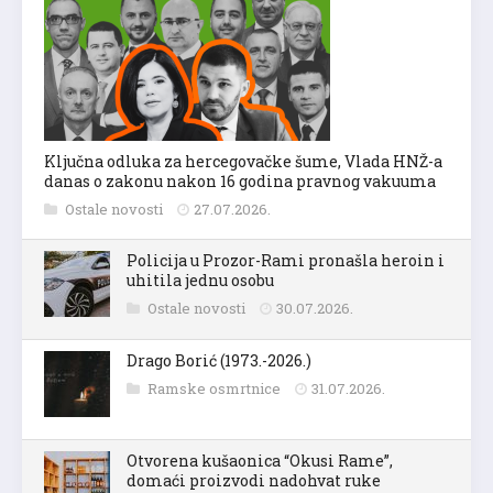
Ključna odluka za hercegovačke šume, Vlada HNŽ-a
danas o zakonu nakon 16 godina pravnog vakuuma
Ostale novosti
27.07.2026.
Policija u Prozor-Rami pronašla heroin i
uhitila jednu osobu
Ostale novosti
30.07.2026.
Drago Borić (1973.-2026.)
Ramske osmrtnice
31.07.2026.
Otvorena kušaonica “Okusi Rame”,
domaći proizvodi nadohvat ruke