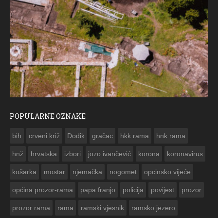
POPULARNE OZNAKE
ČESTITKA RAMSKOG VJESNIKA ZA USKRS 2023. GODINE
bih
crveni križ
Dodik
gračac
hkk rama
hnk rama


hnž
hrvatska
izbori
jozo ivančević
korona
koronavirus
košarka
mostar
njemačka
nogomet
opcinsko vijeće
općina prozor-rama
papa franjo
policija
povijest
prozor
prozor rama
rama
ramski vjesnik
ramsko jezero