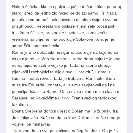
Nakon četnika, klanja i paljenja još je došao i tifus, po onoj
staroj izreci da jedno zlo nikad ne dolazi samo. Tri fratra
pokušala su pomoći bolesnicima i ostalom svijetu svojom
prisutnošću i neprestanim obilaže¬njem sela prostranih
triju župa šćitske, prozorske i uzdolske, a zalazeći s
vremena na vrijeme i na područje Solakove Kule, jer je
samo Šćit imao svećenike.
Rama je u to doba bila nesigurno područje na kojemu se
nitko nije os¬je¬ćao sigurnim. U ratno doba najteže je kad
nema nijedne stalne vojske jer tada na scenu stupaju
pljačkaši i razbojnici te dijele svoju “pravdu”, uzimaju
ljudima imetak i život. Tada je trebala u Rami biti mlada
misa fra Eduarda Lončara, ali su mu savjetovali da i ne
pomišlja dolaziti u Ramu. On je svoju mladu misu slavio u
Sarajevu na Kovačićima u crkvi Franjevačkog teološkog
fakulteta.
Bosna Srebrena donosi vijest o Doljanima i o župniku fra
Jozi Filipoviću. Kaže se da su kroz Doljane “prošle mnoge
vojske” pa nastavlja:
“Naravno da su sve posjećivale našeg fra Jozu. On je živ i