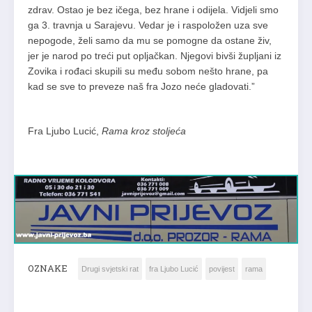
zdrav. Ostao je bez ičega, bez hrane i odijela. Vidjeli smo
ga 3. travnja u Sarajevu. Vedar je i raspoložen uza sve
nepogode, želi samo da mu se pomogne da ostane živ,
jer je narod po treći put opljačkan. Njegovi bivši župljani iz
Zovika i rođaci skupili su među sobom nešto hrane, pa
kad se sve to preveze naš fra Jozo neće gladovati.”
Fra Ljubo Lucić,
Rama kroz stoljeća
OZNAKE
Drugi svjetski rat
fra Ljubo Lucić
povijest
rama