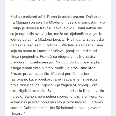
Kad su partizani otišli, Rama je ostala prazna. Došao je
fra Marijan i on se s fra Mladenom uselio u samostan. Fra
Franjo je došao u travnju. Kako je bilo u Rami nakon što
su je napustile sve vojske, može se, djelomično vidjeti iz
jednog opisa fra Mladena Lucića: “Prvih dana iza odlaska
partizana išao sam u Dobrošu. Vladala je sablasna tišina
koju su samo tu i tamo narušavali jecaji za umrlim od
tifusa i poginulim. Po noći su otegnuto i tužno zavijali
preplašeni i iznebušeni psi. Na putu do Dobroše nigdje
nikoga nisam vidio ni sreo. Vodič i ja prošli smo kroz
Prozor, pravo razbojište. Mostovi porušeni, ulice
razrovane, kuće bombardirane i zapaljene. Iz velikog
broja ruševina još uvijek suklja zagušljivi, smrdljivi crni
dim. Nigdje žive duše. Sve je nekud odselilo ili se povuklo
na selo. Samo smo u jednoj sporednoj ulici sreli kera, koji
je kad nas je vidio pobjegao što je brže mogao. Opremio
sam od Dobroše do Jaklića 58 bolesnika, sve uglavnom
tifusara.”