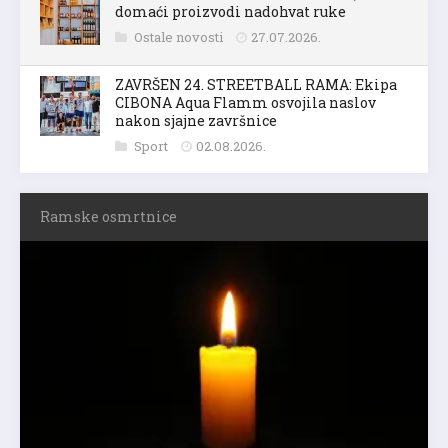
domaći proizvodi nadohvat ruke
Ostale novosti
27.07.2026.
ZAVRŠEN 24. STREETBALL RAMA: Ekipa
CIBONA Aqua Flamm osvojila naslov
nakon sjajne završnice
Sport
02.08.2026.
Ramske osmrtnice