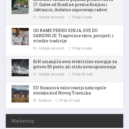
17: Gužve od Bradine prema Konjicu i
Jablanici, dodatno usporavaju radovi
Ostale novosti
Prije 3 sata
OD RAME PREKO SINJA, SVE DO
SARDINIJE: Tragovima vjere, povijesti i
viteške tradicije
Ostale novosti
Prije 4 sata
BiH smanjila uvoz električne energije za
gotovo 50 posto, ali stižu nova upozorenja
Ostale novosti
Prije 10 sati
EU financira valorizaciju nekropole
stećaka kod Novog Travnika
Kultura
Prije 10 sati
Marketing