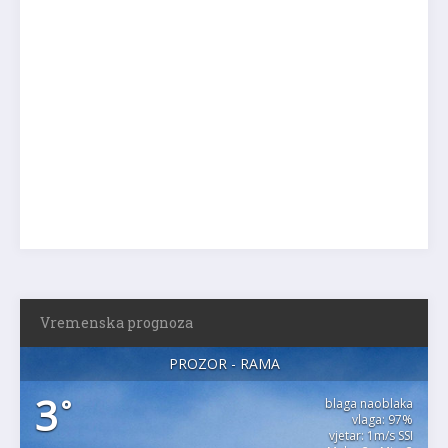
Vremenska prognoza
PROZOR - RAMA
3
°
blaga naoblaka
vlaga: 97%
vjetar: 1m/s SSI