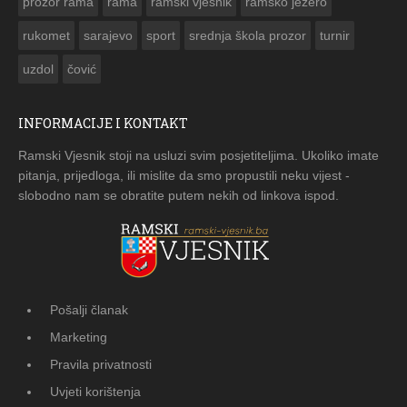
prozor rama
rama
ramski vjesnik
ramsko jezero
rukomet
sarajevo
sport
srednja škola prozor
turnir
uzdol
čović
INFORMACIJE I KONTAKT
Ramski Vjesnik stoji na usluzi svim posjetiteljima. Ukoliko imate
pitanja, prijedloga, ili mislite da smo propustili neku vijest -
slobodno nam se obratite putem nekih od linkova ispod.
Pošalji članak
Marketing
Pravila privatnosti
Uvjeti korištenja