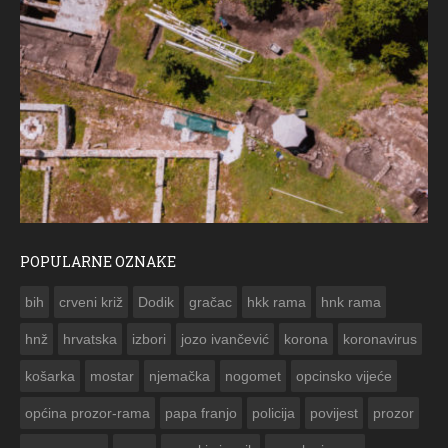
POPULARNE OZNAKE
ČESTITKA RAMSKOG VJESNIKA ZA USKRS 2023. GODINE
bih
crveni križ
Dodik
gračac
hkk rama
hnk rama


hnž
hrvatska
izbori
jozo ivančević
korona
koronavirus
košarka
mostar
njemačka
nogomet
opcinsko vijeće
općina prozor-rama
papa franjo
policija
povijest
prozor