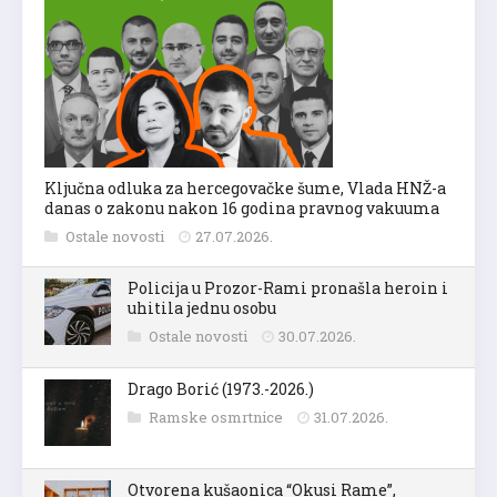
Ključna odluka za hercegovačke šume, Vlada HNŽ-a
danas o zakonu nakon 16 godina pravnog vakuuma
Ostale novosti
27.07.2026.
Policija u Prozor-Rami pronašla heroin i
uhitila jednu osobu
Ostale novosti
30.07.2026.
Drago Borić (1973.-2026.)
Ramske osmrtnice
31.07.2026.
Otvorena kušaonica “Okusi Rame”,