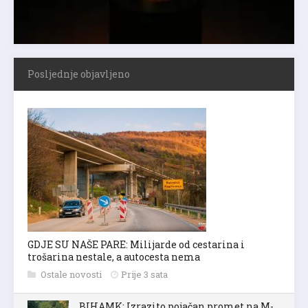
Posljednje objavljeno
GDJE SU NAŠE PARE: Milijarde od cestarina i
trošarina nestale, a autocesta nema
Ostale novosti
Prije 3 sata
BIHAMK: Izrazito pojačan promet na M-