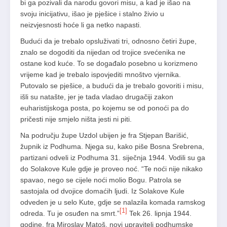
bi ga pozivali da narodu govori misu, a kad je išao na
svoju inicijativu, išao je pješice i stalno živio u
neizvjesnosti hoće li ga netko napasti.
Budući da je trebalo opsluživati tri, odnosno četiri župe,
znalo se dogoditi da nijedan od trojice svećenika ne
ostane kod kuće. To se događalo posebno u korizmeno
vrijeme kad je trebalo ispovjediti mnoštvo vjernika.
Putovalo se pješice, a budući da je trebalo govoriti i misu,
išli su natašte, jer je tada vladao drugačiji zakon
euharistijskoga posta, po kojemu se od ponoći pa do
pričesti nije smjelo ništa jesti ni piti.
Na području župe Uzdol ubijen je fra Stjepan Barišić,
župnik iz Podhuma. Njega su, kako piše Bosna Srebrena,
partizani odveli iz Podhuma 31. siječnja 1944. Vodili su ga
do Solakove Kule gdje je proveo noć. “Te noći nije nikako
spavao, nego se cijele noći molio Bogu. Patrola se
sastojala od dvojice domaćih ljudi. Iz Solakove Kule
odveden je u selo Kute, gdje se nalazila komada ramskog
[1]
odreda. Tu je osuđen na smrt.”
Tek 26. lipnja 1944.
godine, fra Miroslav Matoš, novi upravitelj podhumske