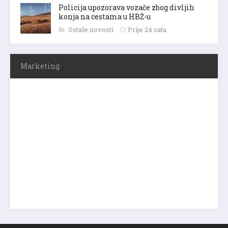
Policija upozorava vozače zbog divljih
konja na cestama u HBŽ-u
Ostale novosti
Prije 24 sata
Marketing