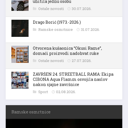
uhitila jednu osobu
Ostale novosti
30.07.2026.
Drago Borić (1973.-2026.)
Ramske osmrtnice
31.07.2026.
Otvorena kušaonica “Okusi Rame”,
domaći proizvodi nadohvat ruke
Ostale novosti
27.07.2026.
ZAVRŠEN 24. STREETBALL RAMA: Ekipa
CIBONA Aqua Flamm osvojila naslov
nakon sjajne završnice
Sport
02.08.2026.
Ramske osmrtnice