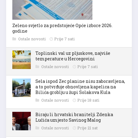
Zeleno svjetlo za predstojeće Opće izbore 2026.
godine
Ostale novosti
Prije 7 sati
Toplinski val uz pljuskove, najviše
temperature u Hercegovini
Ostale novosti
Prije 7 sati
Sela ispod Zec planine nisu zaboravljena,
a to potvrđuje obnovljena kapelica na
Bilića groblju u župi Solakova Kula
Ostale novosti
Prije 18 sati
Biraju li hrvatski branitelji Zdenka
Lučića umjesto Savinog Malog
Ostale novosti
Prije 21 sat