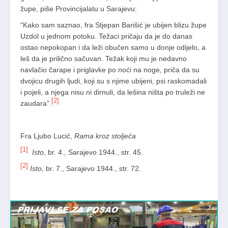
župe, piše Provincijalatu u Sarajevu:
“Kako sam saznao, fra Stjepan Barišić je ubijen blizu župe
Uzdol u jednom potoku. Težaci pričaju da je do danas
ostao nepokopan i da leži obučen samo u donje odijelo, a
leš da je prilično sačuvan. Težak koji mu je nedavno
navlačio čarape i priglavke po noći na noge, priča da su
dvojicu drugih ljudi, koji su s njime ubijeni, psi raskomadali
i pojeli, a njega nisu ni dirnuli, da lešina ništa po truleži ne
[2]
zaudara”.
Fra Ljubo Lucić,
Rama kroz stoljeća
[1]
Isto
, br. 4., Sarajevo 1944., str. 45.
[2]
Isto
, br. 7., Sarajevo 1944., str. 72.