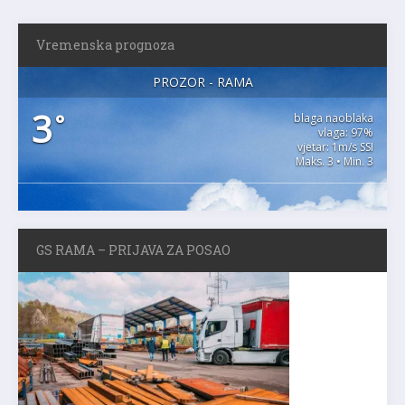
Vremenska prognoza
PROZOR - RAMA
3
°
blaga naoblaka
vlaga: 97%
vjetar: 1m/s SSI
Maks. 3 • Min. 3
GS RAMA – PRIJAVA ZA POSAO