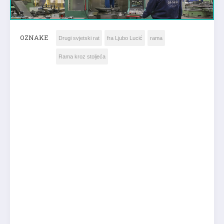
OZNAKE
Drugi svjetski rat
fra Ljubo Lucić
rama
Rama kroz stoljeća