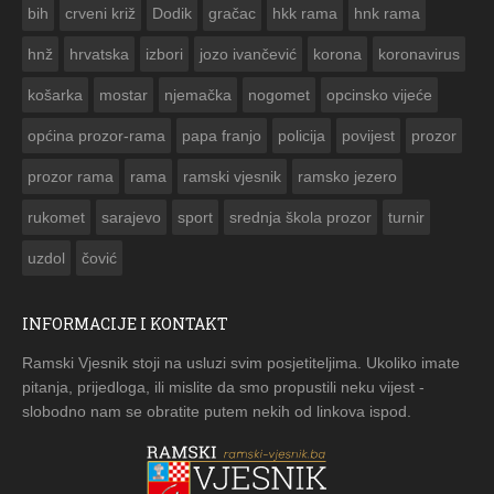
bih
crveni križ
Dodik
gračac
hkk rama
hnk rama


hnž
hrvatska
izbori
jozo ivančević
korona
koronavirus
košarka
mostar
njemačka
nogomet
opcinsko vijeće
općina prozor-rama
papa franjo
policija
povijest
prozor
prozor rama
rama
ramski vjesnik
ramsko jezero
rukomet
sarajevo
sport
srednja škola prozor
turnir
uzdol
čović
INFORMACIJE I KONTAKT
Ramski Vjesnik stoji na usluzi svim posjetiteljima. Ukoliko imate
pitanja, prijedloga, ili mislite da smo propustili neku vijest -
slobodno nam se obratite putem nekih od linkova ispod.