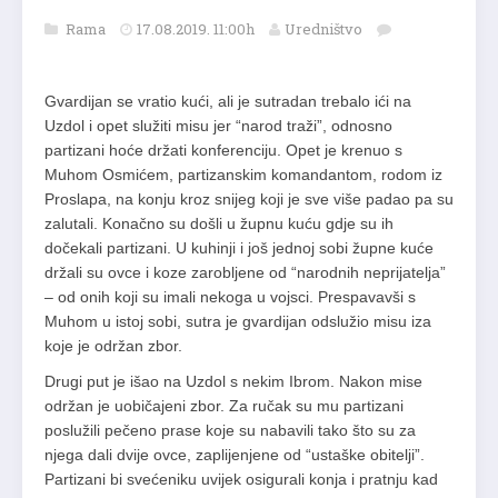
Rama
17.08.2019. 11:00h
Uredništvo
Gvardijan se vratio kući, ali je sutradan trebalo ići na
Uzdol i opet služiti misu jer “narod traži”, odnosno
partizani hoće držati konferenciju. Opet je krenuo s
Muhom Osmićem, partizanskim komandantom, rodom iz
Proslapa, na konju kroz snijeg koji je sve više padao pa su
zalutali. Konačno su došli u župnu kuću gdje su ih
dočekali partizani. U kuhinji i još jednoj sobi župne kuće
držali su ovce i koze zarobljene od “narodnih neprijatelja”
– od onih koji su imali nekoga u vojsci. Prespavavši s
Muhom u istoj sobi, sutra je gvardijan odslužio misu iza
koje je održan zbor.
Drugi put je išao na Uzdol s nekim Ibrom. Nakon mise
održan je uobičajeni zbor. Za ručak su mu partizani
poslužili pečeno prase koje su nabavili tako što su za
njega dali dvije ovce, zaplijenjene od “ustaške obitelji”.
Partizani bi svećeniku uvijek osigurali konja i pratnju kad