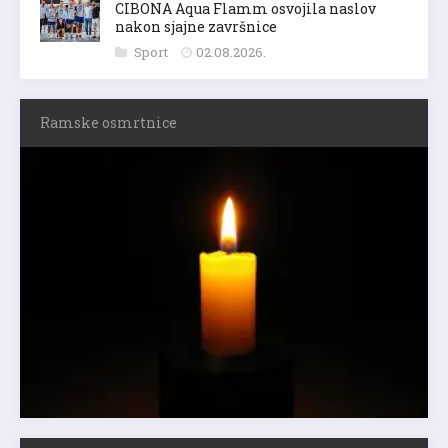
CIBONA Aqua Flamm osvojila naslov
nakon sjajne završnice
Sport
02.08.2026.
Ramske osmrtnice