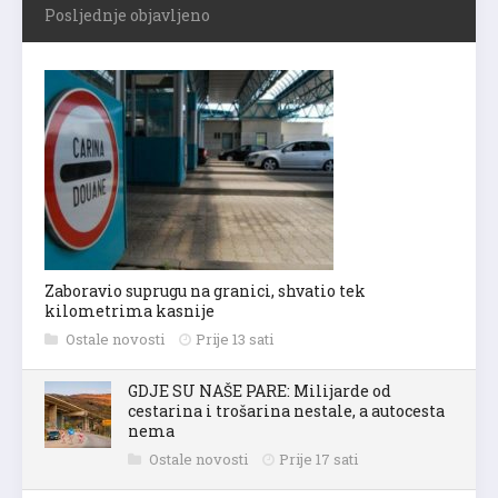
Posljednje objavljeno
Zaboravio suprugu na granici, shvatio tek
kilometrima kasnije
Ostale novosti
Prije 13 sati
GDJE SU NAŠE PARE: Milijarde od
cestarina i trošarina nestale, a autocesta
nema
Ostale novosti
Prije 17 sati