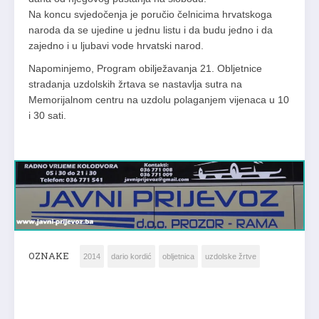
Na koncu svjedočenja je poručio čelnicima hrvatskoga
naroda da se ujedine u jednu listu i da budu jedno i da
zajedno i u ljubavi vode hrvatski narod.
Napominjemo, Program obilježavanja 21. Obljetnice
stradanja uzdolskih žrtava se nastavlja sutra na
Memorijalnom centru na uzdolu polaganjem vijenaca u 10
i 30 sati.
OZNAKE
2014
dario kordić
obljetnica
uzdolske žrtve