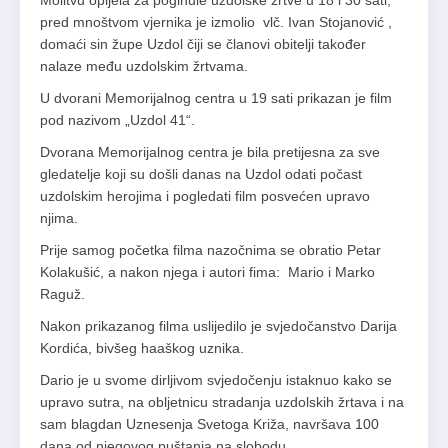
Molitvu opijela za poginule uzdolske žrtve u 18 i 30 sati,
pred mnoštvom vjernika je izmolio vlč. Ivan Stojanović ,
domaći sin župe Uzdol čiji se članovi obitelji također
nalaze među uzdolskim žrtvama.
U dvorani Memorijalnog centra u 19 sati prikazan je film
pod nazivom „Uzdol 41“.
Dvorana Memorijalnog centra je bila pretijesna za sve
gledatelje koji su došli danas na Uzdol odati počast
uzdolskim herojima i pogledati film posvećen upravo
njima.
Prije samog početka filma nazočnima se obratio Petar
Kolakušić, a nakon njega i autori fima: Mario i Marko
Raguž.
Nakon prikazanog filma uslijedilo je svjedočanstvo Darija
Kordića, bivšeg haaškog uznika.
Dario je u svome dirljivom svjedočenju istaknuo kako se
upravo sutra, na obljetnicu stradanja uzdolskih žrtava i na
sam blagdan Uznesenja Svetoga Križa, navršava 100
dana od njegovog puštanja na slobodu.