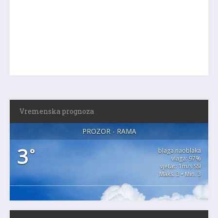
Vremenska prognoza
PROZOR - RAMA
3
°
blaga naoblaka
vlaga: 97%
vjetar: 1m/s SSI
Maks. 3 • Min. 3