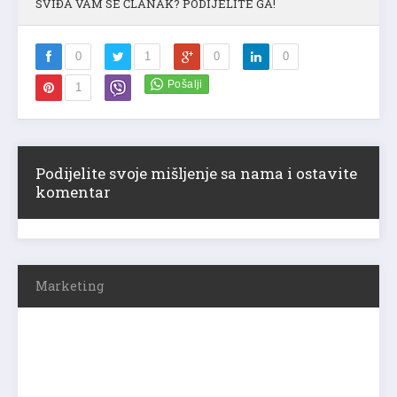
SVIĐA VAM SE ČLANAK? PODIJELITE GA!
0
1
0
0
1
Podijelite svoje mišljenje sa nama i ostavite
komentar
Marketing