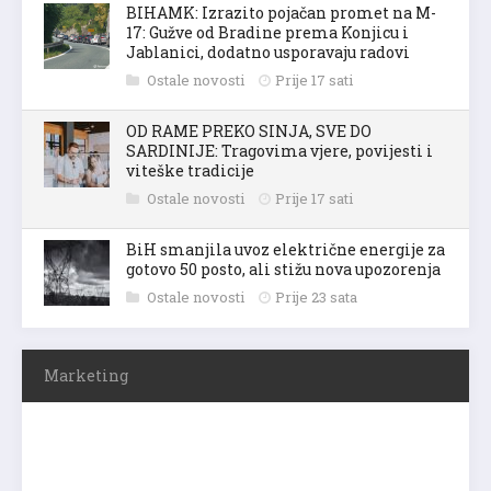
BIHAMK: Izrazito pojačan promet na M-
17: Gužve od Bradine prema Konjicu i
Jablanici, dodatno usporavaju radovi
Ostale novosti
Prije 17 sati
OD RAME PREKO SINJA, SVE DO
SARDINIJE: Tragovima vjere, povijesti i
viteške tradicije
Ostale novosti
Prije 17 sati
BiH smanjila uvoz električne energije za
gotovo 50 posto, ali stižu nova upozorenja
Ostale novosti
Prije 23 sata
Marketing