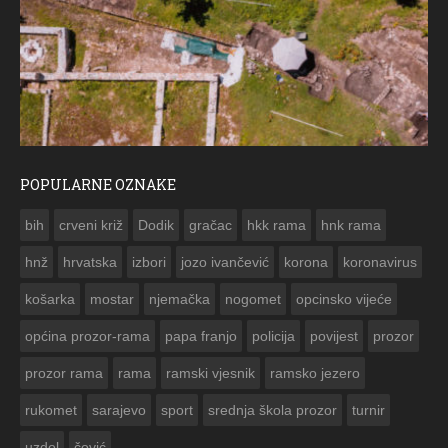
POPULARNE OZNAKE
ČESTITKA RAMSKOG VJESNIKA ZA USKRS 2023. GODINE
bih
crveni križ
Dodik
gračac
hkk rama
hnk rama


hnž
hrvatska
izbori
jozo ivančević
korona
koronavirus
košarka
mostar
njemačka
nogomet
opcinsko vijeće
općina prozor-rama
papa franjo
policija
povijest
prozor
prozor rama
rama
ramski vjesnik
ramsko jezero
rukomet
sarajevo
sport
srednja škola prozor
turnir
uzdol
čović