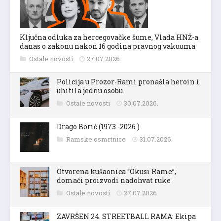
Ključna odluka za hercegovačke šume, Vlada HNŽ-a
danas o zakonu nakon 16 godina pravnog vakuuma
Ostale novosti
27.07.2026.
Policija u Prozor-Rami pronašla heroin i
uhitila jednu osobu
Ostale novosti
30.07.2026.
Drago Borić (1973.-2026.)
Ramske osmrtnice
31.07.2026.
Otvorena kušaonica “Okusi Rame”,
domaći proizvodi nadohvat ruke
Ostale novosti
27.07.2026.
ZAVRŠEN 24. STREETBALL RAMA: Ekipa