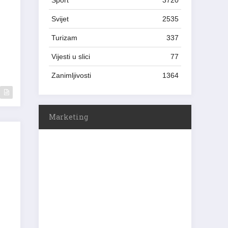
Sport
3720
Svijet
2535
Turizam
337
Vijesti u slici
77
Zanimljivosti
1364
Marketing