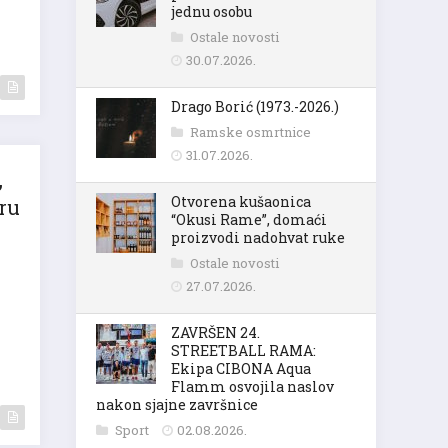
jednu osobu
Ostale novosti
30.07.2026.
Drago Borić (1973.-2026.)
Ramske osmrtnice
31.07.2026.
,
Otvorena kušaonica
oru
“Okusi Rame”, domaći
proizvodi nadohvat ruke
Ostale novosti
27.07.2026.
ZAVRŠEN 24.
STREETBALL RAMA:
Ekipa CIBONA Aqua
Flamm osvojila naslov
nakon sjajne završnice
Sport
02.08.2026.