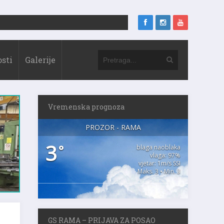
sti
Galerije
Vremenska prognoza
PROZOR - RAMA
3
°
blaga naoblaka
vlaga: 97%
vjetar: 1m/s SSI
Maks. 3 • Min. 3
GS RAMA – PRIJAVA ZA POSAO