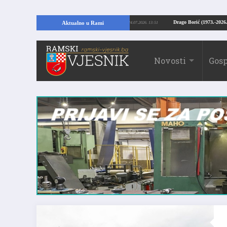
U RAMI: Kopajući temelje kuće, pronašao vrijedne arheološke ostatke
Drago B
Aktualno u Rami
24.07.2026. 13:51
Novosti
Gosp