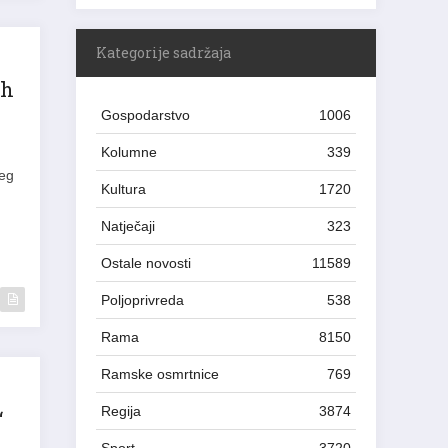
Kategorije sadržaja
ih
Gospodarstvo
1006
Kolumne
339
šeg
Kultura
1720
Natječaji
323
Ostale novosti
11589
Poljoprivreda
538
Rama
8150
Ramske osmrtnice
769
Regija
3874
“