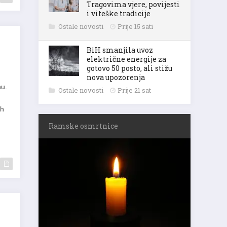
Tragovima vjere, povijesti
i viteške tradicije
Ostale novosti
Prije 15 sati
BiH smanjila uvoz
električne energije za
gotovo 50 posto, ali stižu
nova upozorenja
nu.
Ostale novosti
Prije 21 sat
ih
Ramske osmrtnice