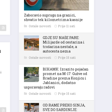
Zaboravio suprugu na granici,
shvatio tek kilometrima kasnije
Ostale novosti
Prije 11 sati
GDJE SU NAŠE PARE:
Milijarde od cestarina i
trošarina nestale, a
u
autocesta nema
Ostale novosti
Prije 15 sati
BIHAMK: Izrazito pojačan
i
promet na M-17: Gužve od
Bradine prema Konjicu i
Jablanici, dodatno
usporavaju radovi
Ostale novosti
Prije 15 sati
OD RAME PREKO SINJA,
SVE DO SARDINIJE: