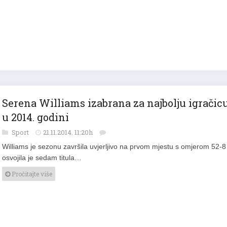
Serena Williams izabrana za najbolju igračic
u 2014. godini
Sport
21.11.2014. 11:20h
Williams je sezonu završila uvjerljivo na prvom mjestu s omjerom 52-8 
osvojila je sedam titula…
Pročitajte više