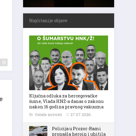
Najčitanije objave
Ključna odluka za hercegovačke
e
šume, Vlada HNŽ-a danas o zakonu
nakon 16 godina pravnog vakuuma
Ostale novosti
27.07.2026.
Policija u Prozor-Rami
pronašla heroin i uhitila