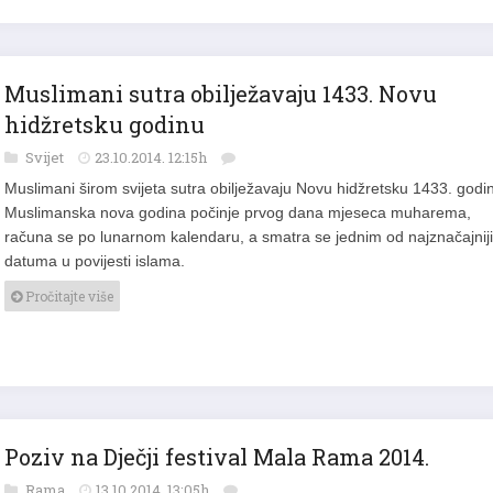
Muslimani sutra obilježavaju 1433. Novu
hidžretsku godinu
Svijet
23.10.2014. 12:15h
Muslimani širom svijeta sutra obilježavaju Novu hidžretsku 1433. godi
Muslimanska nova godina počinje prvog dana mjeseca muharema,
računa se po lunarnom kalendaru, a smatra se jednim od najznačajnij
datuma u povijesti islama.
Pročitajte više
Poziv na Dječji festival Mala Rama 2014.
Rama
13.10.2014. 13:05h