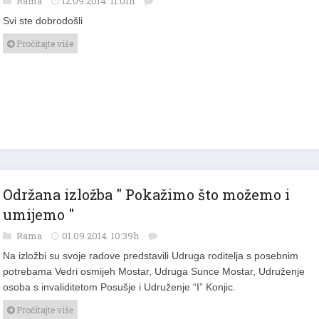
Rama
12.09.2014. 11:01h
Svi ste dobrodošli
Pročitajte više
Održana izložba " Pokažimo što možemo i
umijemo "
Rama
01.09.2014. 10:39h
Na izložbi su svoje radove predstavili Udruga roditelja s posebnim
potrebama Vedri osmijeh Mostar, Udruga Sunce Mostar, Udruženje
osoba s invaliditetom Posušje i Udruženje “I” Konjic.
Pročitajte više