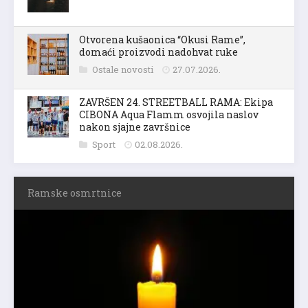
Otvorena kušaonica “Okusi Rame”,
domaći proizvodi nadohvat ruke
Ostale novosti
27.07.2026.
ZAVRŠEN 24. STREETBALL RAMA: Ekipa
CIBONA Aqua Flamm osvojila naslov
nakon sjajne završnice
Sport
02.08.2026.
Ramske osmrtnice