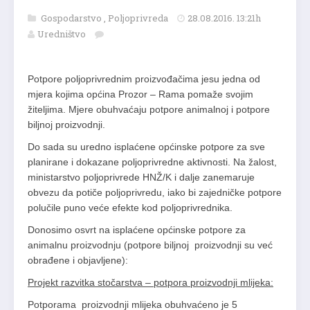
Gospodarstvo
,
Poljoprivreda
28.08.2016. 13:21h
Uredništvo
Potpore poljoprivrednim proizvođačima jesu jedna od
mjera kojima općina Prozor – Rama pomaže svojim
žiteljima. Mjere obuhvaćaju potpore animalnoj i potpore
biljnoj proizvodnji.
Do sada su uredno isplaćene općinske potpore za sve
planirane i dokazane poljoprivredne aktivnosti. Na žalost,
ministarstvo poljoprivrede HNŽ/K i dalje zanemaruje
obvezu da potiče poljoprivredu, iako bi zajedničke potpore
polučile puno veće efekte kod poljoprivrednika.
Donosimo osvrt na isplaćene općinske potpore za
animalnu proizvodnju (potpore biljnoj proizvodnji su već
obrađene i objavljene):
Projekt razvitka stočarstva – potpora proizvodnji mlijeka:
Potporama proizvodnji mlijeka obuhvaćeno je 5