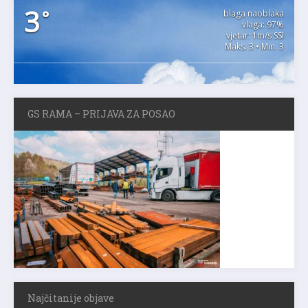
3
°
blaga naoblaka
vlaga: 97%
vjetar: 1m/s SSI
Maks. 3 • Min. 3
GS RAMA – PRIJAVA ZA POSAO
Najčitanije objave