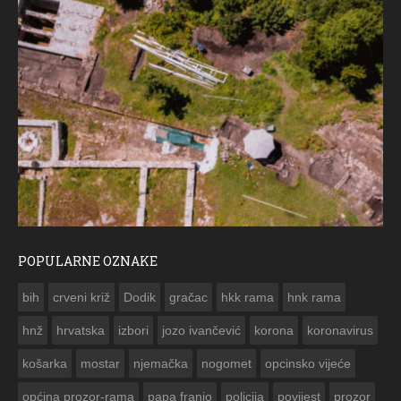
POPULARNE OZNAKE
ČESTITKA RAMSKOG VJESNIKA ZA USKRS 2023. GODINE
bih
crveni križ
Dodik
gračac
hkk rama
hnk rama


hnž
hrvatska
izbori
jozo ivančević
korona
koronavirus
košarka
mostar
njemačka
nogomet
opcinsko vijeće
općina prozor-rama
papa franjo
policija
povijest
prozor