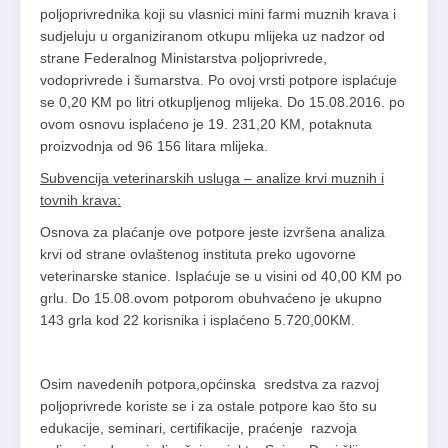
poljoprivrednika koji su vlasnici mini farmi muznih krava i
sudjeluju u organiziranom otkupu mlijeka uz nadzor od
strane Federalnog Ministarstva poljoprivrede,
vodoprivrede i šumarstva. Po ovoj vrsti potpore isplaćuje
se 0,20 KM po litri otkupljenog mlijeka. Do 15.08.2016. po
ovom osnovu isplaćeno je 19. 231,20 KM, potaknuta
proizvodnja od 96 156 litara mlijeka.
Subvencija veterinarskih usluga – analize krvi muznih i
tovnih krava:
Osnova za plaćanje ove potpore jeste izvršena analiza
krvi od strane ovlaštenog instituta preko ugovorne
veterinarske stanice. Isplaćuje se u visini od 40,00 KM po
grlu. Do 15.08.ovom potporom obuhvaćeno je ukupno
143 grla kod 22 korisnika i isplaćeno 5.720,00KM.
Osim navedenih potpora,općinska sredstva za razvoj
poljoprivrede koriste se i za ostale potpore kao što su
edukacije, seminari, certifikacije, praćenje razvoja