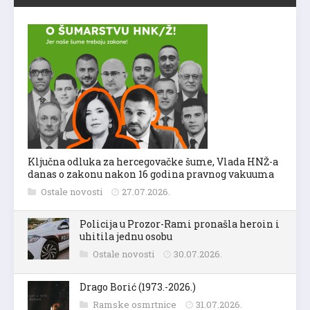
Ključna odluka za hercegovačke šume, Vlada HNŽ-a
danas o zakonu nakon 16 godina pravnog vakuuma
Ostale novosti
27.07.2026.
Policija u Prozor-Rami pronašla heroin i
uhitila jednu osobu
Ostale novosti
30.07.2026.
Drago Borić (1973.-2026.)
Ramske osmrtnice
31.07.2026.