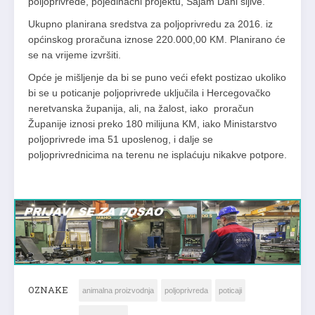
poljoprivrede, pojedinačni projektu, Sajam Dani šljive.
Ukupno planirana sredstva za poljoprivredu za 2016. iz
općinskog proračuna iznose 220.000,00 KM. Planirano će
se na vrijeme izvršiti.
Opće je mišljenje da bi se puno veći efekt postizao ukoliko
bi se u poticanje poljoprivrede uključila i Hercegovačko
neretvanska županija, ali, na žalost, iako proračun
Županije iznosi preko 180 milijuna KM, iako Ministarstvo
poljoprivrede ima 51 uposlenog, i dalje se
poljoprivrednicima na terenu ne isplaćuju nikakve potpore.
OZNAKE
animalna proizvodnja
poljoprivreda
poticaji