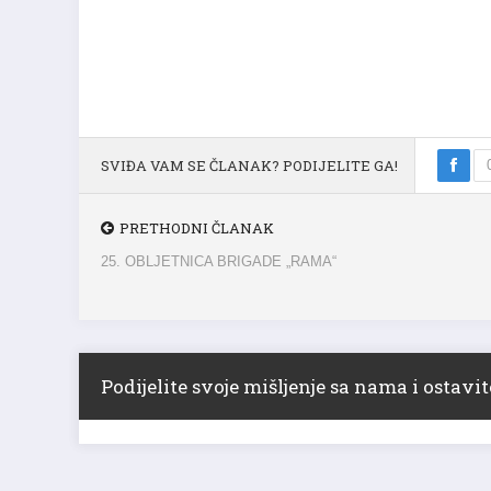
SVIĐA VAM SE ČLANAK? PODIJELITE GA!
PRETHODNI ČLANAK
25. OBLJETNICA BRIGADE „RAMA“
Podijelite svoje mišljenje sa nama i ostav