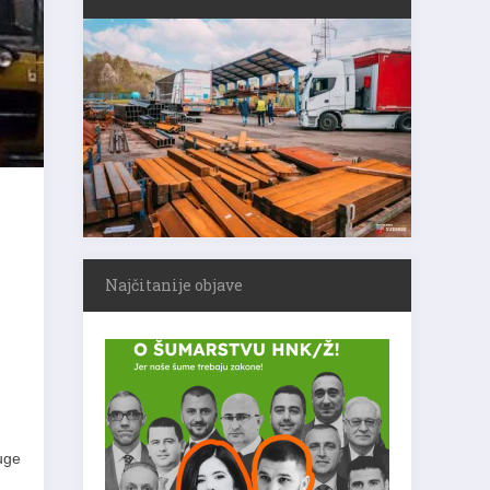
Najčitanije objave
luge