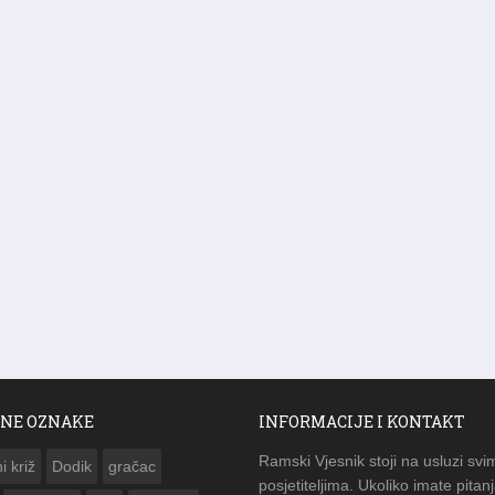
NE OZNAKE
INFORMACIJE I KONTAKT
Ramski Vjesnik stoji na usluzi svi
i križ
Dodik
gračac
posjetiteljima. Ukoliko imate pitanj