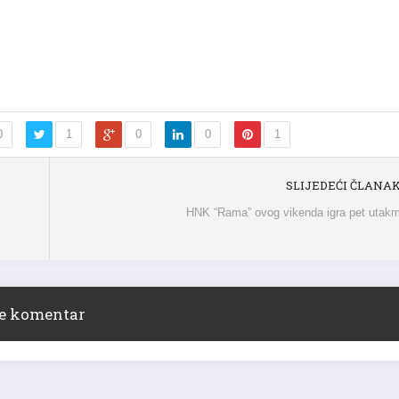
0
1
0
0
1
SLIJEDEĆI ČLANA
HNK “Rama” ovog vikenda igra pet utak
ite komentar