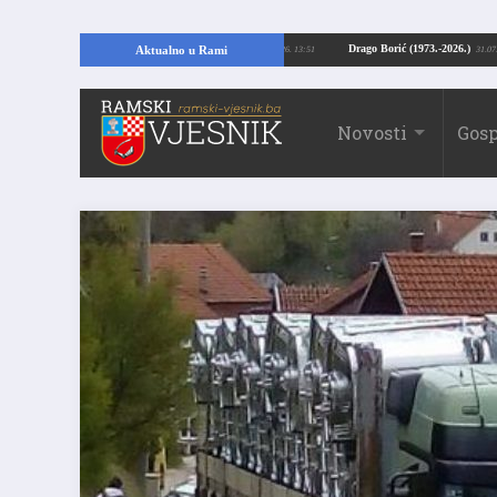
pajući temelje kuće, pronašao vrijedne arheološke ostatke
Drago Borić (1973.
Aktualno u Rami
24.07.2026. 13:51
Novosti
Gosp