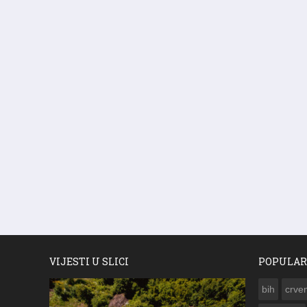
VIJESTI U SLICI
POPULAR
bih
crven