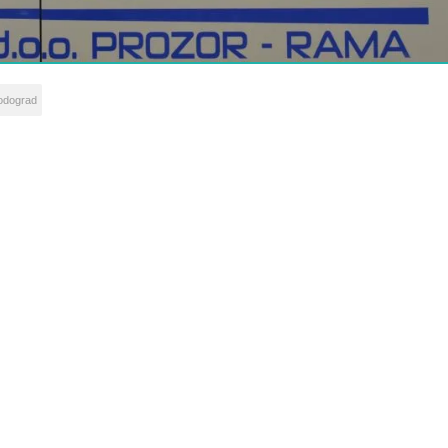
odograd