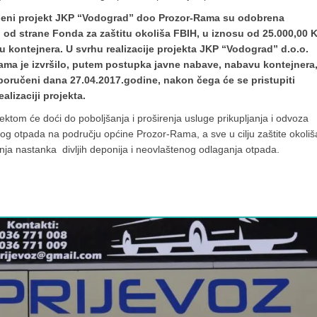
eni projekt JKP “Vodograd” doo Prozor-Rama su odobrena
, od strane Fonda za zaštitu okoliša FBIH, u iznosu od 25.000,00 
u kontejnera. U svrhu realizacije projekta JKP “Vodograd” d.o.o.
ama je izvršilo, putem postupka javne nabave, nabavu kontejnera,
sporučeni dana 27.04.2017.godine, nakon čega će se pristupiti
ealizaciji projekta.
ektom će doći do poboljšanja i proširenja usluge prikupljanja i odvoza
g otpada na području općine Prozor-Rama, a sve u cilju zaštite okoliša
nja nastanka divljih deponija i neovlaštenog odlaganja otpada.