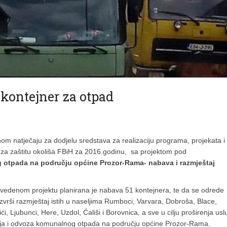
 kontejner za otpad
m natječaju za dodjelu sredstava za realizaciju programa, projekata i
ond za zaštitu okoliša FBiH za 2016.godinu, sa projektom pod
g otpada na području općine Prozor-Rama- nabava i razmještaj
edenom projektu planirana je nabava 51 kontejnera, te da se odrede
 izvrši razmještaj istih u naseljima Rumboci, Varvara, Dobroša, Blace,
ići, Ljubunci, Here, Uzdol, Ćališi i Borovnica, a sve u cilju proširenja us
nja i odvoza komunalnog otpada na području općine Prozor-Rama.