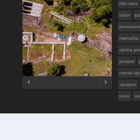
hkk rama
izbori
jo
koronavir
njemačka
općina pr
povijest
ČESTITKA RAMSKOG VJE
USKRS 2023. GODINE
ramski vje


sarajevo
turnir
uz
© 2012 - 2026
Ramski Vjesnik
. Sva prava pridržana.
Izrada i održavanje:
KRAFTBIT | studio development