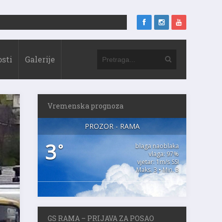
sti
Galerije
Vremenska prognoza
PROZOR - RAMA
3
°
blaga naoblaka
vlaga: 97%
vjetar: 1m/s SSI
Maks. 3 • Min. 3
GS RAMA – PRIJAVA ZA POSAO