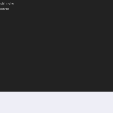
stili neku
 putem
LERIJA: Čuvanje običaja u Donjoj
FOTO: Obnova rimske cisterne n
arheološkom nalazištu Gradac