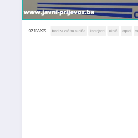
OZNAKE
fond za zaštitu okoliša
kontejneri
okoliš
otpad
v