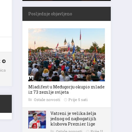
Posljednje objavljeno
K
mica
Mladifest u Međugorju okupio mlade
iz 73 zemlje svijeta
Ostale novosti
Prije 5 sati
Vatreni je velika želja
jednog od najbogatijih
klubova Premier lige
Ostale novosti
Prije 11