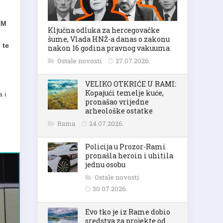
KM
Ključna odluka za hercegovačke
šume, Vlada HNŽ-a danas o zakonu
 te
nakon 16 godina pravnog vakuuma
Ostale novosti
27.07.2026.
VELIKO OTKRIĆE U RAMI:
Kopajući temelje kuće,
 i
pronašao vrijedne
arheološke ostatke
Rama
24.07.2026.
Policija u Prozor-Rami
pronašla heroin i uhitila
jednu osobu
Ostale novosti
30.07.2026.
Evo tko je iz Rame dobio
sredstva za projekte od