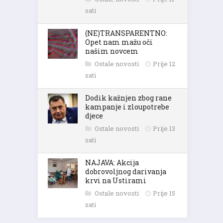
sati
(NE)TRANSPARENTNO:
Opet nam mažu oči
našim novcem
Ostale novosti
Prije 12
sati
Dodik kažnjen zbog rane
kampanje i zloupotrebe
djece
Ostale novosti
Prije 13
sati
NAJAVA: Akcija
dobrovoljnog darivanja
krvi na Ustirami
Ostale novosti
Prije 15
sati