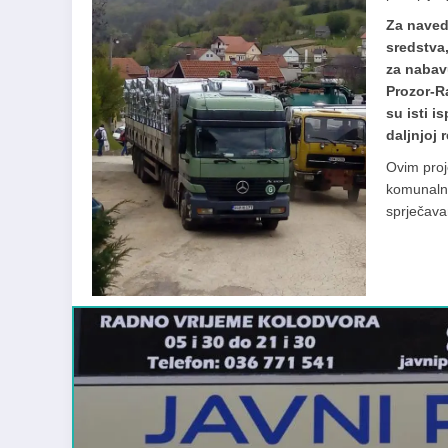
Za naved
sredstva
za nabav
Prozor-R
su isti i
daljnjoj r
Ovim proj
komunalno
sprječava