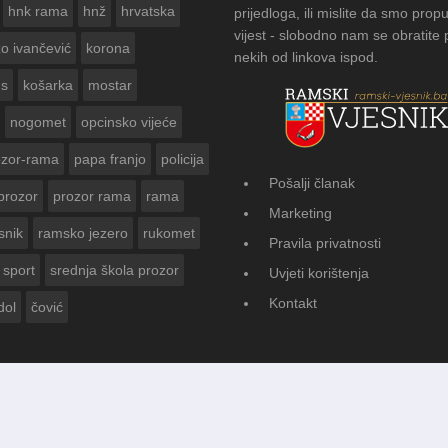
hnk rama
hnž
hrvatska
prijedloga, ili mislite da smo propu
vijest - slobodno nam se obratite
zo ivančević
korona
nekih od linkova ispod.
us
košarka
mostar
nogomet
opcinsko vijeće
ozor-rama
papa franjo
policija
Pošalji članak
prozor
prozor rama
rama
SNIKA ZA
FOTOGA
Marketing
Vasti
snik
ramsko jezero
rukomet
Pravila privatnosti
sport
srednja škola prozor
Uvjeti korištenja
Kontakt
dol
čović