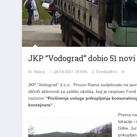
JKP “Vodograd” dobio 51 novi
Rama
28.04.2017. 19:00h
Uredništvo
JKP “Vodograd” d.o.o. Prozor-Rama sudjelovalo na javno
sličnih aktivnosti za zaštitu okoliša, koji je raspisao F
nazivom
“Proširenje usluge prikupljanja komunalno
kontejnera“ .
Prema nav
lokacije i
Glibe, Jur
prikuplja