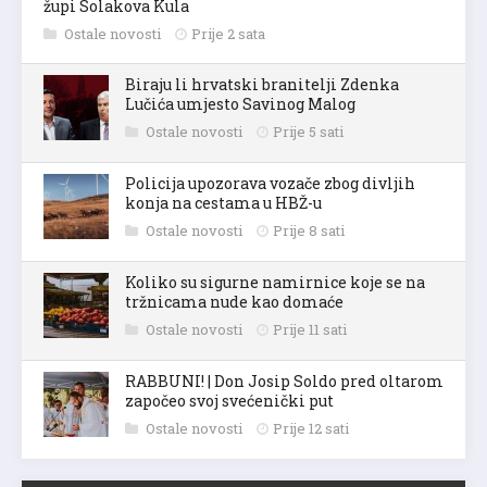
župi Solakova Kula
Ostale novosti
Prije 2 sata
Biraju li hrvatski branitelji Zdenka
Lučića umjesto Savinog Malog
Ostale novosti
Prije 5 sati
Policija upozorava vozače zbog divljih
konja na cestama u HBŽ-u
Ostale novosti
Prije 8 sati
Koliko su sigurne namirnice koje se na
tržnicama nude kao domaće
Ostale novosti
Prije 11 sati
RABBUNI! | Don Josip Soldo pred oltarom
započeo svoj svećenički put
Ostale novosti
Prije 12 sati