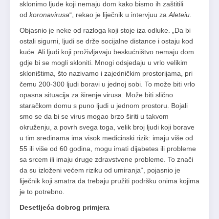
sklonimo ljude koji nemaju dom kako bismo ih zaštitili
od
koronavirusa
“, rekao je liječnik u intervjuu za
Aleteiu
.
Objasnio je neke od razloga koji stoje iza odluke. „Da bi
ostali sigurni, ljudi se drže socijalne distance i ostaju kod
kuće. Ali ljudi koji proživljavaju beskućništvo nemaju dom
gdje bi se mogli skloniti. Mnogi odsjedaju u vrlo velikim
skloništima, što nazivamo i zajedničkim prostorijama, pri
čemu 200-300 ljudi boravi u jednoj sobi. To može biti vrlo
opasna situacija za širenje virusa. Može biti slično
staračkom domu s puno ljudi u jednom prostoru. Bojali
smo se da bi se virus mogao brzo širiti u takvom
okruženju, a povrh svega toga, velik broj ljudi koji borave
u tim sredinama ima visok medicinski rizik: imaju više od
55 ili više od 60 godina, mogu imati dijabetes ili probleme
sa srcem ili imaju druge zdravstvene probleme. To znači
da su izloženi većem riziku od umiranja“, pojasnio je
liječnik koji smatra da trebaju pružiti podršku onima kojima
je to potrebno.
Desetljeća dobrog primjera