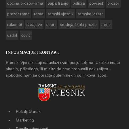
općina prozor-rama
papa franjo
policija
povijest
prozor
prozor rama
rama
ramski vjesnik
ramsko jezero
rukomet
sarajevo
sport
srednja škola prozor
turnir
uzdol
čović
INFORMACIJE I KONTAKT
Ramski Vjesnik stoji na usluzi svim posjetiteljima. Ukoliko imate
pitanja, prijedloga, ili mislite da smo propustili neku vijest -
slobodno nam se obratite putem nekih od linkova ispod.
Pošalji članak
Marketing
Pravila privatnosti