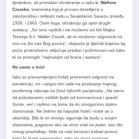
tjeskobno, ali pronalazi ohrabrenje u radu
o. Waltera
Ciszeka
, svećenika koji je proveo desetljeća u
zatočeništvu i teškom radu u Sovjetskom Savezu između
1939. i 1963. Osim toga, ohrabruju ga spisi drugih
svetaca. „Svi smo različiti i ne možemo svi biti Majka
Terezija ili o. Walter Ciszek, ali mi možemo odgovoriti na
ono na što nas Bog poziva“, objasnio je liječnik kojemu taj
poziv prvenstveno uključuje predan i požrtvovan rad kako
bi se pomoglo “najmanjim od braće i sestara“.
Ne samo u krizi
Iako su prenamijenjeni hoteli privremeni odgovor na
pandemiju, on i njegov tim rade na postizanju trajnog,
pozitivnog utjecaja na život njihovih pacijenata. „Ne samo
da pokušavamo zaštititi ljude od
koronavirusa
i spasiti
živote, već i radimo na tome da im omogućimo stalno
stanovanje. Ne želimo da napuste hotel i vrate se u
skloništa. Bilo bi im mnogo sigurnije da budu u svojim
stanovima, pogotovo ako se virus vrati na jesen, kao što
mnogi predviđaju. Neki će naši korisnici trebati pomoć
kako bi živjeli samostalno, tako da mora postojati