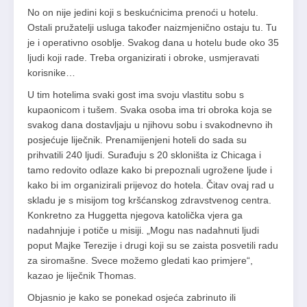
No on nije jedini koji s beskućnicima prenoći u hotelu.
Ostali pružatelji usluga također naizmjenično ostaju tu. Tu
je i operativno osoblje. Svakog dana u hotelu bude oko 35
ljudi koji rade. Treba organizirati i obroke, usmjeravati
korisnike…
U tim hotelima svaki gost ima svoju vlastitu sobu s
kupaonicom i tušem. Svaka osoba ima tri obroka koja se
svakog dana dostavljaju u njihovu sobu i svakodnevno ih
posjećuje liječnik. Prenamijenjeni hoteli do sada su
prihvatili 240 ljudi. Surađuju s 20 skloništa iz Chicaga i
tamo redovito odlaze kako bi prepoznali ugrožene ljude i
kako bi im organizirali prijevoz do hotela. Čitav ovaj rad u
skladu je s misijom tog kršćanskog zdravstvenog centra.
Konkretno za Huggetta njegova katolička vjera ga
nadahnjuje i potiče u misiji. „Mogu nas nadahnuti ljudi
poput Majke Terezije i drugi koji su se zaista posvetili radu
za siromašne. Svece možemo gledati kao primjere“,
kazao je liječnik Thomas.
Objasnio je kako se ponekad osjeća zabrinuto ili