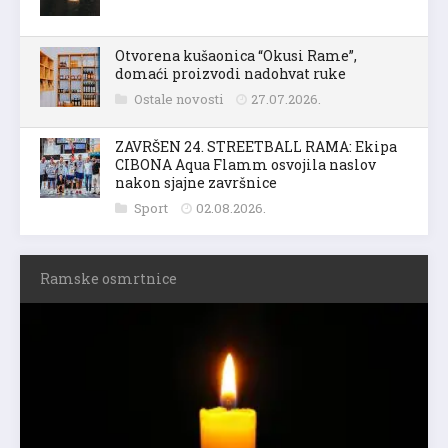
Otvorena kušaonica “Okusi Rame”,
domaći proizvodi nadohvat ruke
Ostale novosti
27.07.2026.
ZAVRŠEN 24. STREETBALL RAMA: Ekipa
CIBONA Aqua Flamm osvojila naslov
nakon sjajne završnice
Sport
02.08.2026.
Ramske osmrtnice