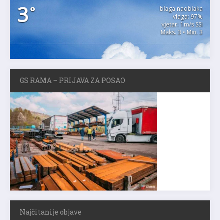
3
°
blaga naoblaka
vlaga: 97%
vjetar: 1m/s SSI
Maks. 3 • Min. 3
GS RAMA – PRIJAVA ZA POSAO
Najčitanije objave