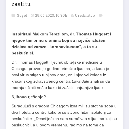
zaštitu
Svijet
29.05.2020. 10:30h
Uredništvo
Inspirirani Majkom Terezijom, dr. Thomas Huggett i
njegov tim brinu o onima koji su najviše izloženi
rizicima od zaraze „koronavirusom“, a to su
beskućnici.
Dr. Thomas Huggett, liječnik obiteljske medicine u
Chicagu, proveo je godine brinući o ljudima, a kada je
novi virus stigao u njihov grad, on i njegovi kolege iz
kršćanskog zdravstvenog centra
Lawndale
znali su da
moraju učiniti nešto kako bi zaštitili najranjive ljude.
Njihovo rješenje?
Surađujući s gradom Chicagom iznajmili su stotine soba u
dva hotela u centru kako bi se stvorio hitan izolatorij za
beskućnike. „Desetljećima sam surađivao s ljudima koji su
beskućnici, a u ovom vremenu, radimo na tome da