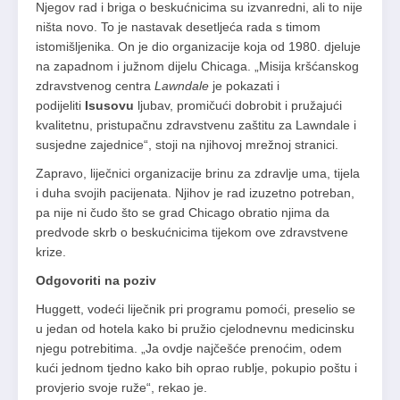
Njegov rad i briga o beskućnicima su izvanredni, ali to nije
ništa novo. To je nastavak desetljeća rada s timom
istomišljenika. On je dio organizacije koja od 1980. djeluje
na zapadnom i južnom dijelu Chicaga. „Misija kršćanskog
zdravstvenog centra
Lawndale
je pokazati i
podijeliti
Isusovu
ljubav, promičući dobrobit i pružajući
kvalitetnu, pristupačnu zdravstvenu zaštitu za Lawndale i
susjedne zajednice“, stoji na njihovoj mrežnoj stranici.
Zapravo, liječnici organizacije brinu za zdravlje uma, tijela
i duha svojih pacijenata. Njihov je rad izuzetno potreban,
pa nije ni čudo što se grad Chicago obratio njima da
predvode skrb o beskućnicima tijekom ove zdravstvene
krize.
Odgovoriti na poziv
Huggett, vodeći liječnik pri programu pomoći, preselio se
u jedan od hotela kako bi pružio cjelodnevnu medicinsku
njegu potrebitima. „Ja ovdje najčešće prenoćim, odem
kući jednom tjedno kako bih oprao rublje, pokupio poštu i
provjerio svoje ruže“, rekao je.