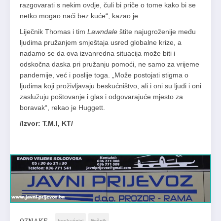
razgovarati s nekim ovdje, čuli bi priče o tome kako bi se
netko mogao naći bez kuće“, kazao je.
Liječnik Thomas i tim
Lawndale
štite najugroženije među
ljudima pružanjem smještaja usred globalne krize, a
nadamo se da ova izvanredna situacija može biti i
odskočna daska pri pružanju pomoći, ne samo za vrijeme
pandemije, već i poslije toga. „Može postojati stigma o
ljudima koji proživljavaju beskućništvo, ali i oni su ljudi i oni
zaslužuju poštovanje i glas i odgovarajuće mjesto za
boravak“, rekao je Huggett.
/Izvor: T.M.I, KT/
OZNAKE