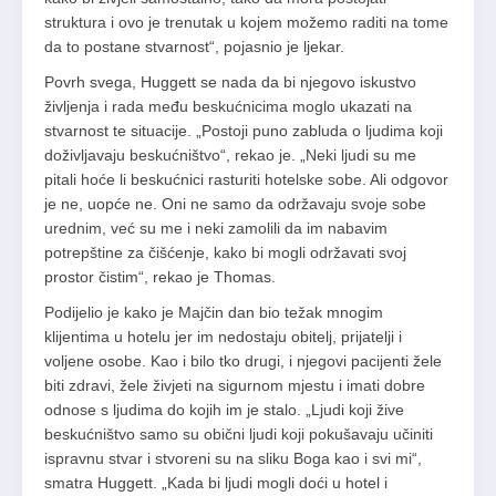
struktura i ovo je trenutak u kojem možemo raditi na tome
da to postane stvarnost“, pojasnio je ljekar.
Povrh svega, Huggett se nada da bi njegovo iskustvo
življenja i rada među beskućnicima moglo ukazati na
stvarnost te situacije. „Postoji puno zabluda o ljudima koji
doživljavaju beskućništvo“, rekao je. „Neki ljudi su me
pitali hoće li beskućnici rasturiti hotelske sobe. Ali odgovor
je ne, uopće ne. Oni ne samo da održavaju svoje sobe
urednim, već su me i neki zamolili da im nabavim
potrepštine za čišćenje, kako bi mogli održavati svoj
prostor čistim“, rekao je Thomas.
Podijelio je kako je Majčin dan bio težak mnogim
klijentima u hotelu jer im nedostaju obitelj, prijatelji i
voljene osobe. Kao i bilo tko drugi, i njegovi pacijenti žele
biti zdravi, žele živjeti na sigurnom mjestu i imati dobre
odnose s ljudima do kojih im je stalo. „Ljudi koji žive
beskućništvo samo su obični ljudi koji pokušavaju učiniti
ispravnu stvar i stvoreni su na sliku Boga kao i svi mi“,
smatra Huggett. „Kada bi ljudi mogli doći u hotel i