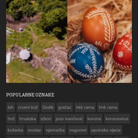
POPULARNE OZNAKE
ČESTITKA RAMSKOG VJESNIKA ZA USKRS 2023. GODINE
bih
crveni križ
Dodik
gračac
hkk rama
hnk rama


hnž
hrvatska
izbori
jozo ivančević
korona
koronavirus
košarka
mostar
njemačka
nogomet
opcinsko vijeće