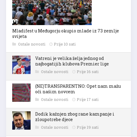
Mladifest u Međugorju okupio mlade iz 73 zemlje
svijeta
Ostale novosti
Prije 10 sati
Vatreni je velika želja jednog od
najbogatijih klubova Premier lige
Ostale novosti
Prije 16 sati
(NE)TRANSPARENTNO: Opet nam mažu
oči našim novcem
Ostale novosti
Prije 17 sati
Dodik kažnjen zbog rane kampanje i
zloupotrebe djece
Ostale novosti
Prije 19 sati