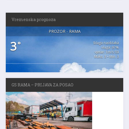
Vremenska prognoza
PROZOR - RAMA
3
°
blaga naoblaka
vlaga: 97%
vjetar: 1m/s SSI
Maks. 3 • Min. 3
GS RAMA – PRIJAVA ZA POSAO