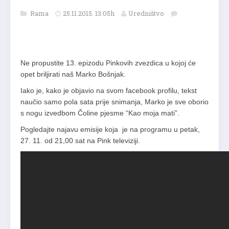
Rama
25.11.2015. 13:05h
Uredništvo
Ne propustite 13. epizodu Pinkovih zvezdica u kojoj će
opet briljirati naš Marko Bošnjak.
Iako je, kako je objavio na svom facebook profilu, tekst
naučio samo pola sata prije snimanja, Marko je sve oborio
s nogu izvedbom Čoline pjesme “Kao moja mati”.
Pogledajte najavu emisije koja je na programu u petak,
27. 11. od 21,00 sat na Pink televiziji.