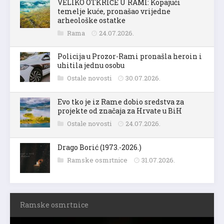
VELIKO OTKRIĆE U RAMI: Kopajući
temelje kuće, pronašao vrijedne
arheološke ostatke
Rama
24.07.2026.
Policija u Prozor-Rami pronašla heroin i
uhitila jednu osobu
Ostale novosti
30.07.2026.
Evo tko je iz Rame dobio sredstva za
projekte od značaja za Hrvate u BiH
Ostale novosti
24.07.2026.
Drago Borić (1973.-2026.)
Ramske osmrtnice
31.07.2026.
Ramske osmrtnice