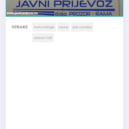
OZNAKE
marko bošnjak
nastup
pink zvezdice
zdravko čolić