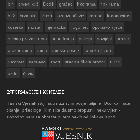
bih
crveni križ
Dodik
gračac
hkk rama
hnk rama


hnž
hrvatska
izbori
jozo ivančević
korona
koronavirus
košarka
mostar
njemačka
nogomet
opcinsko vijeće
općina prozor-rama
papa franjo
policija
povijest
prozor
prozor rama
rama
ramski vjesnik
ramsko jezero
rukomet
sarajevo
sport
srednja škola prozor
turnir
uzdol
čović
INFORMACIJE I KONTAKT
Ramski Vjesnik stoji na usluzi svim posjetiteljima. Ukoliko imate
pitanja, prijedloga, ili mislite da smo propustili neku vijest -
slobodno nam se obratite putem nekih od linkova ispod.