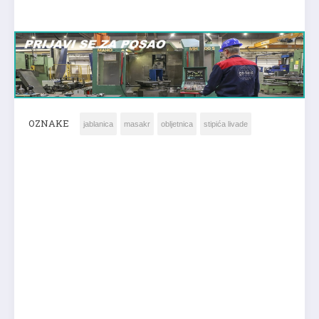
OZNAKE
jablanica
masakr
obljetnica
stipića livade