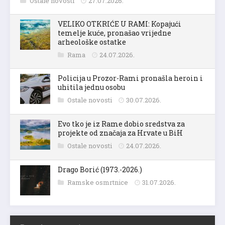
Ostale novosti
27.07.2026.
VELIKO OTKRIĆE U RAMI: Kopajući
temelje kuće, pronašao vrijedne
arheološke ostatke
Rama
24.07.2026.
Policija u Prozor-Rami pronašla heroin i
uhitila jednu osobu
Ostale novosti
30.07.2026.
Evo tko je iz Rame dobio sredstva za
projekte od značaja za Hrvate u BiH
Ostale novosti
24.07.2026.
Drago Borić (1973.-2026.)
Ramske osmrtnice
31.07.2026.