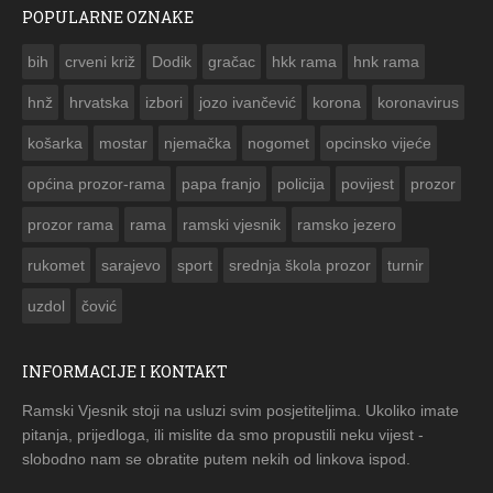
POPULARNE OZNAKE
ČESTITKA RAMSKOG VJESNIKA ZA USKRS 2023. GODINE
bih
crveni križ
Dodik
gračac
hkk rama
hnk rama


hnž
hrvatska
izbori
jozo ivančević
korona
koronavirus
košarka
mostar
njemačka
nogomet
opcinsko vijeće
općina prozor-rama
papa franjo
policija
povijest
prozor
prozor rama
rama
ramski vjesnik
ramsko jezero
rukomet
sarajevo
sport
srednja škola prozor
turnir
uzdol
čović
INFORMACIJE I KONTAKT
Ramski Vjesnik stoji na usluzi svim posjetiteljima. Ukoliko imate
pitanja, prijedloga, ili mislite da smo propustili neku vijest -
slobodno nam se obratite putem nekih od linkova ispod.