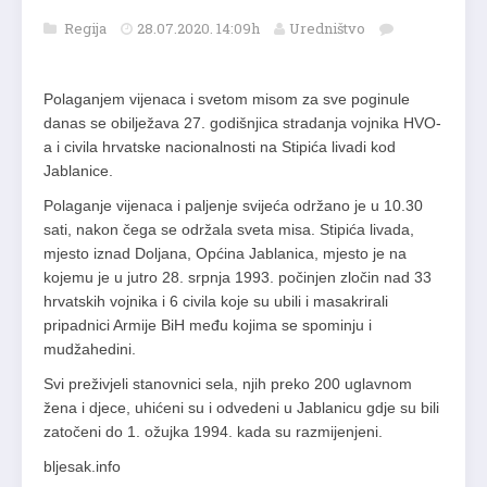
Regija
28.07.2020. 14:09h
Uredništvo
Polaganjem vijenaca i svetom misom za sve poginule
danas se obilježava 27. godišnjica stradanja vojnika HVO-
a i civila hrvatske nacionalnosti na Stipića livadi kod
Jablanice.
Polaganje vijenaca i paljenje svijeća održano je u 10.30
sati, nakon čega se održala sveta misa. Stipića livada,
mjesto iznad Doljana, Općina Jablanica, mjesto je na
kojemu je u jutro 28. srpnja 1993. počinjen zločin nad 33
hrvatskih vojnika i 6 civila koje su ubili i masakrirali
pripadnici Armije BiH među kojima se spominju i
mudžahedini.
Svi preživjeli stanovnici sela, njih preko 200 uglavnom
žena i djece, uhićeni su i odvedeni u Jablanicu gdje su bili
zatočeni do 1. ožujka 1994. kada su razmijenjeni.
bljesak.info