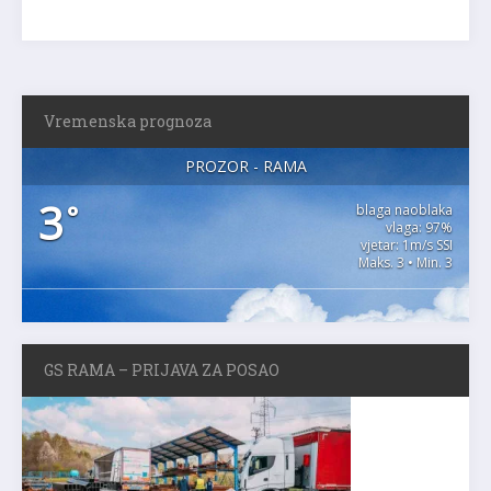
Vremenska prognoza
PROZOR - RAMA
3
°
blaga naoblaka
vlaga: 97%
vjetar: 1m/s SSI
Maks. 3 • Min. 3
GS RAMA – PRIJAVA ZA POSAO