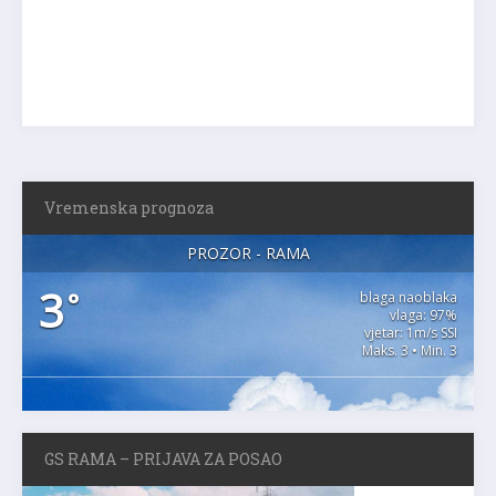
Vremenska prognoza
PROZOR - RAMA
3
°
blaga naoblaka
vlaga: 97%
vjetar: 1m/s SSI
Maks. 3 • Min. 3
GS RAMA – PRIJAVA ZA POSAO