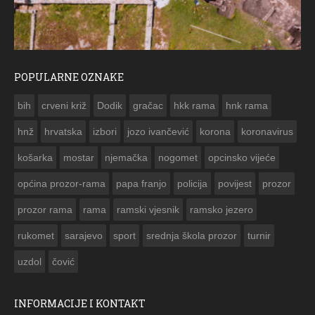
POPULARNE OZNAKE
ČESTITKA RAMSKOG VJESNIKA ZA USKRS 2023. GODINE
bih
crveni križ
Dodik
gračac
hkk rama
hnk rama


hnž
hrvatska
izbori
jozo ivančević
korona
koronavirus
košarka
mostar
njemačka
nogomet
opcinsko vijeće
općina prozor-rama
papa franjo
policija
povijest
prozor
prozor rama
rama
ramski vjesnik
ramsko jezero
rukomet
sarajevo
sport
srednja škola prozor
turnir
uzdol
čović
INFORMACIJE I KONTAKT