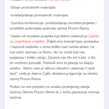
-Dizajn promotivnih materijala
-Izrada/pritanje promotivnih materijala
-Završna konferencija- predstavljanje rezultata projekta i
turističkih potencijala područja općine Prozor-Rama.
“Jedan od rezultata projekta koji želimo istaknuti je
Upitnik
za smještajne subjekte
.
Željeli smo kreirati bazu podataka
i napraviti statistiku o tome koliko nam turista dolazi, na
koji način saznaju za Ramu, tko su turisti koji nas
posjećuju i koliko ostaju. Zanima nas što oni traže, a što
im možemo ponuditi. Postavili smo ta pitanja za daljnju
analizu. Važno nam je njihovo iskustvo i planiraju li opet
doći”, rekla je Jelena Ćališ, direktorica Agencije za lokalni
razvoj Prozor-Rama.
Podaci su ovo potrebni za analizu postojećeg stanja
turizma Općine Prozor-Rama te u svrhu planiranja razvoja
turizma.