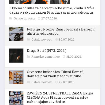
Ključna odluka za hercegovačke šume, Vlada HNŽ-a
danas o zakonu nakon 16 godina pravnog vakuuma
Ostale novosti
27.07.2026.
Policija u Prozor-Rami pronašla heroin i
uhitila jednu osobu
Ostale novosti
30.07.2026.
Drago Borić (1973.-2026.)
Ramske osmrtnice
31.07.2026.
Otvorena kušaonica “Okusi Rame”,
domaći proizvodi nadohvat ruke
Ostale novosti
27.07.2026.
ZAVRŠEN 24. STREETBALL RAMA: Ekipa
CIBONA Aqua Flamm osvojila naslov
nakon sjajne završnice