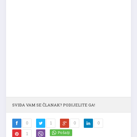
SVIĐA VAM SE ČLANAK? PODIJELITE GA!
0
1
0
0
1