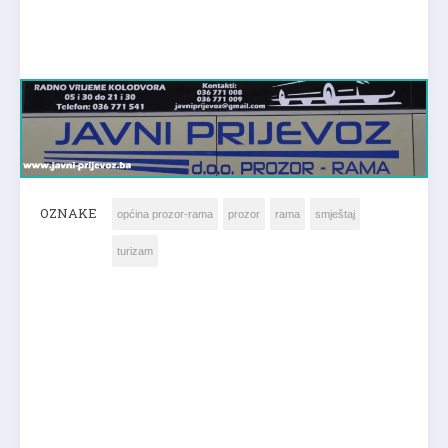
OZNAKE
općina prozor-rama
prozor
rama
smještaj
turizam