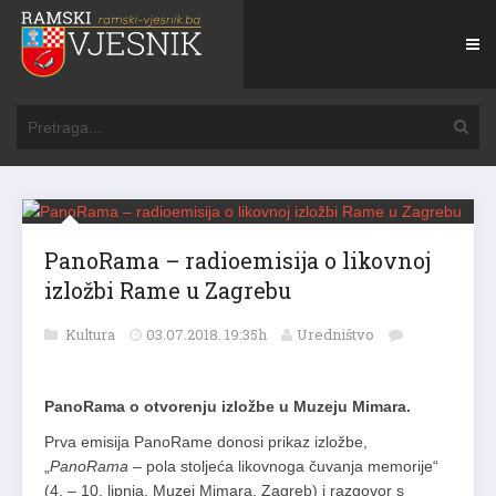
PanoRama – radioemisija o likovnoj
izložbi Rame u Zagrebu
Kultura
03.07.2018. 19:35h
Uredništvo
PanoRama o otvorenju izložbe u Muzeju Mimara.
Prva emisija PanoRame donosi prikaz izložbe,
„
PanoRama
– pola stoljeća likovnoga čuvanja memorije“
(4. – 10. lipnja, Muzej Mimara, Zagreb) i razgovor s