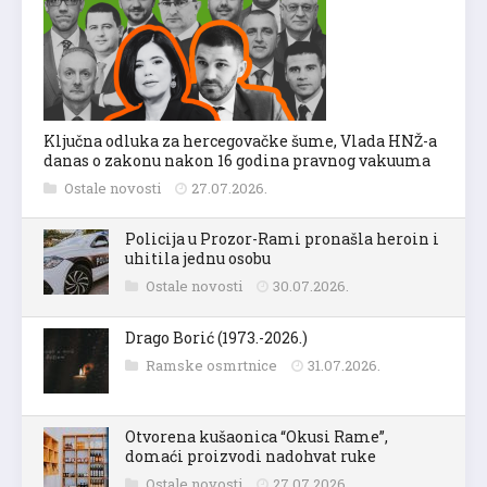
Ključna odluka za hercegovačke šume, Vlada HNŽ-a
danas o zakonu nakon 16 godina pravnog vakuuma
Ostale novosti
27.07.2026.
Policija u Prozor-Rami pronašla heroin i
uhitila jednu osobu
Ostale novosti
30.07.2026.
Drago Borić (1973.-2026.)
Ramske osmrtnice
31.07.2026.
Otvorena kušaonica “Okusi Rame”,
domaći proizvodi nadohvat ruke
Ostale novosti
27.07.2026.