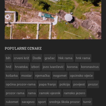
POPULARNE OZNAKE
ČESTITKA RAMSKOG VJESNIKA ZA USKRS 2023. GODINE
bih
crveni križ
Dodik
gračac
hkk rama
hnk rama


hnž
hrvatska
izbori
jozo ivančević
korona
koronavirus
košarka
mostar
njemačka
nogomet
opcinsko vijeće
općina prozor-rama
papa franjo
policija
povijest
prozor
prozor rama
rama
ramski vjesnik
ramsko jezero
rukomet
sarajevo
sport
srednja škola prozor
turnir