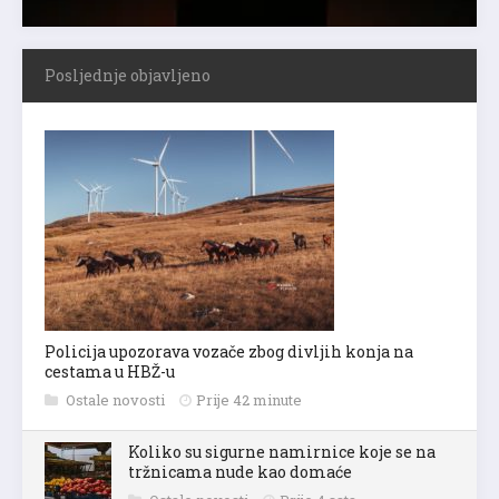
Posljednje objavljeno
Policija upozorava vozače zbog divljih konja na
cestama u HBŽ-u
Ostale novosti
Prije 42 minute
Koliko su sigurne namirnice koje se na
tržnicama nude kao domaće