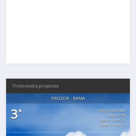
Vremenska prognoza
PROZOR - RAMA
3
°
blaga naoblaka
vlaga: 97%
vjetar: 1m/s SSI
Maks. 3 • Min. 3