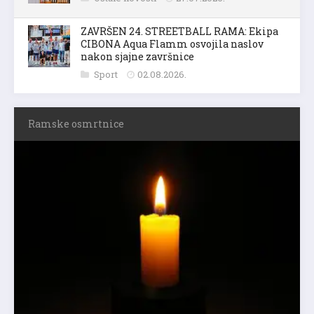
ZAVRŠEN 24. STREETBALL RAMA: Ekipa
CIBONA Aqua Flamm osvojila naslov
nakon sjajne završnice
Sport
02.08.2026.
Ramske osmrtnice