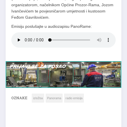
organizatorom, načelnikom Općine Prozor-Rama, Jozom
Ivančevićem te povjesničarom umjetnosti i kustosom
Feđom Gavrilovićem.
Emisiju poslušajte u audiozapisu PanoRame:
OZNAKE
izložba
Panorama
radio emisija