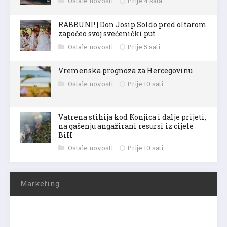
Ostale novosti
Prije 4 sata
RABBUNI! | Don Josip Soldo pred oltarom
započeo svoj svećenički put
Ostale novosti
Prije 5 sati
Vremenska prognoza za Hercegovinu
Ostale novosti
Prije 10 sati
Vatrena stihija kod Konjica i dalje prijeti,
na gašenju angažirani resursi iz cijele
BiH
Ostale novosti
Prije 10 sati
Marketing