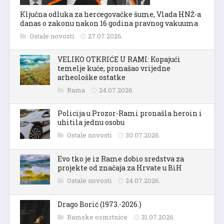
Ključna odluka za hercegovačke šume, Vlada HNŽ-a
danas o zakonu nakon 16 godina pravnog vakuuma
Ostale novosti
27.07.2026.
VELIKO OTKRIĆE U RAMI: Kopajući
temelje kuće, pronašao vrijedne
arheološke ostatke
Rama
24.07.2026.
Policija u Prozor-Rami pronašla heroin i
uhitila jednu osobu
Ostale novosti
30.07.2026.
Evo tko je iz Rame dobio sredstva za
projekte od značaja za Hrvate u BiH
Ostale novosti
24.07.2026.
Drago Borić (1973.-2026.)
Ramske osmrtnice
31.07.2026.