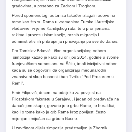
gradovima, a posebno za Zadrom i Trogirom.
Pored spomenutog, autori su također izlagali radove na
teme kao što su Rama u vremenima Turske i Austrijske
vladavine, vrijeme Kandijskog rata, te u promjenama
režima i procesu islamizacije, raznih migracija i
administrativnih pribrajanja i prisvajanja pa sve do danas.
Fra Tomislav Brković, član organizacijskog odbora
simpozija kazao je kako su oni još 2014. godine u svome
franjevačkom samostanu na Šćitu, imali inicijativni odbor,
kada su se dogovorili da organiziraju međunarodni
znanstveni skup bosanski ban Tvrtko “Pod Prozorom u
Rami”.
Emir Filipović, docent na odsijeku za povijest na
Filozofskom fakutetu u Sarajevu, i jedan od predavača na
današnjem skupu, govorio je o grbu Rame, te heraldici,
kao i o tome kako je grb Rame kroz povijest, često
mijenjan i miješan sa grbom Bosne.
U završnom dijelu simpozija predstavljen je Zbornik