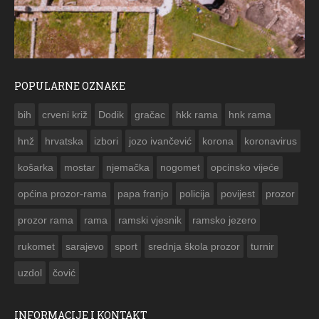
POPULARNE OZNAKE
ČESTITKA RAMSKOG VJESNIKA ZA USKRS 2023. GODINE
bih
crveni križ
Dodik
gračac
hkk rama
hnk rama


hnž
hrvatska
izbori
jozo ivančević
korona
koronavirus
košarka
mostar
njemačka
nogomet
opcinsko vijeće
općina prozor-rama
papa franjo
policija
povijest
prozor
prozor rama
rama
ramski vjesnik
ramsko jezero
rukomet
sarajevo
sport
srednja škola prozor
turnir
uzdol
čović
INFORMACIJE I KONTAKT