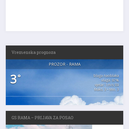
Vremenska prognoza
PROZOR - RAMA
3
°
blaga naoblaka
vlaga: 97%
vjetar: 1m/s SSI
Maks. 3 • Min. 3
GS RAMA – PRIJAVA ZA POSAO