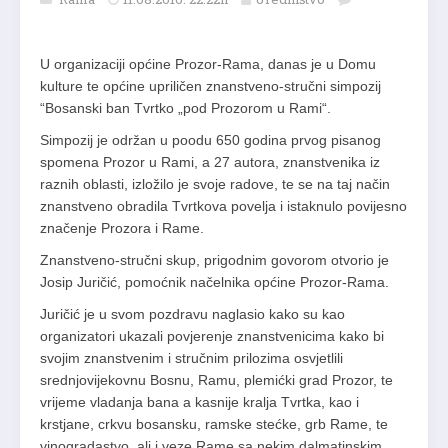
U organizaciji općine Prozor-Rama, danas je u Domu
kulture te općine upriličen znanstveno-stručni simpozij
“Bosanski ban Tvrtko „pod Prozorom u Rami“.
Simpozij je održan u poodu 650 godina prvog pisanog
spomena Prozor u Rami, a 27 autora, znanstvenika iz
raznih oblasti, izložilo je svoje radove, te se na taj način
znanstveno obradila Tvrtkova povelja i istaknulo povijesno
značenje Prozora i Rame.
Znanstveno-stručni skup, prigodnim govorom otvorio je
Josip Juričić, pomoćnik načelnika općine Prozor-Rama.
Juričić je u svom pozdravu naglasio kako su kao
organizatori ukazali povjerenje znanstvenicima kako bi
svojim znanstvenim i stručnim prilozima osvjetlili
srednjovijekovnu Bosnu, Ramu, plemićki grad Prozor, te
vrijeme vladanja bana a kasnije kralja Tvrtka, kao i
krstjane, crkvu bosansku, ramske stećke, grb Rame, te
vinogradastvo, ali i veze Rame sa nekim dalmatinskim