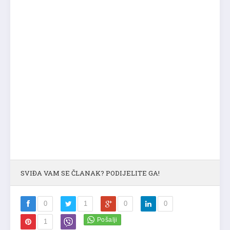
SVIĐA VAM SE ČLANAK? PODIJELITE GA!
0
1
0
0
1