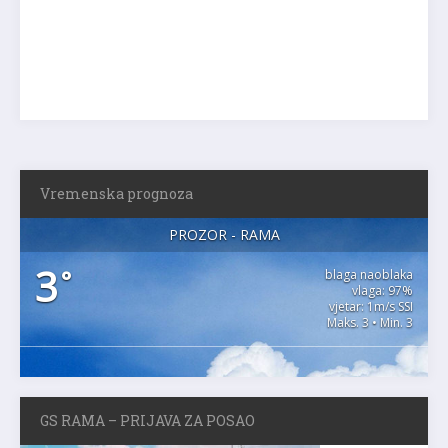
Vremenska prognoza
PROZOR - RAMA
3
°
blaga naoblaka
vlaga: 97%
vjetar: 1m/s SSI
Maks. 3 • Min. 3
GS RAMA – PRIJAVA ZA POSAO