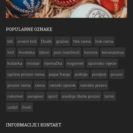
POPULARNE OZNAKE
ČESTITKA RAMSKOG VJESNIKA ZA USKRS 2023. GODINE
bih
crveni križ
Dodik
gračac
hkk rama
hnk rama


hnž
hrvatska
izbori
jozo ivančević
korona
koronavirus
košarka
mostar
njemačka
nogomet
opcinsko vijeće
općina prozor-rama
papa franjo
policija
povijest
prozor
prozor rama
rama
ramski vjesnik
ramsko jezero
rukomet
sarajevo
sport
srednja škola prozor
turnir
uzdol
čović
INFORMACIJE I KONTAKT