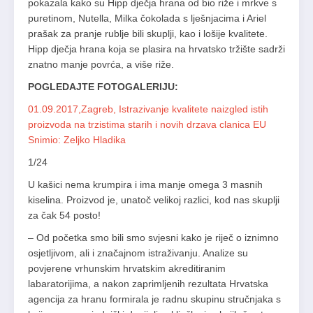
pokazala kako su Hipp dječja hrana od bio riže i mrkve s
puretinom, Nutella, Milka čokolada s lješnjacima i Ariel
prašak za pranje rublje bili skuplji, kao i lošije kvalitete.
Hipp dječja hrana koja se plasira na hrvatsko tržište sadrži
znatno manje povrća, a više riže.
POGLEDAJTE FOTOGALERIJU:
01.09.2017,Zagreb, Istrazivanje kvalitete naizgled istih
proizvoda na trzistima starih i novih drzava clanica EU
Snimio: Zeljko Hladika
1
/24
U kašici nema krumpira i ima manje omega 3 masnih
kiselina. Proizvod je, unatoč velikoj razlici, kod nas skuplji
za čak 54 posto!
– Od početka smo bili smo svjesni kako je riječ o iznimno
osjetljivom, ali i značajnom istraživanju. Analize su
povjerene vrhunskim hrvatskim akreditiranim
labaratorijima, a nakon zaprimljenih rezultata Hrvatska
agencija za hranu formirala je radnu skupinu stručnjaka s