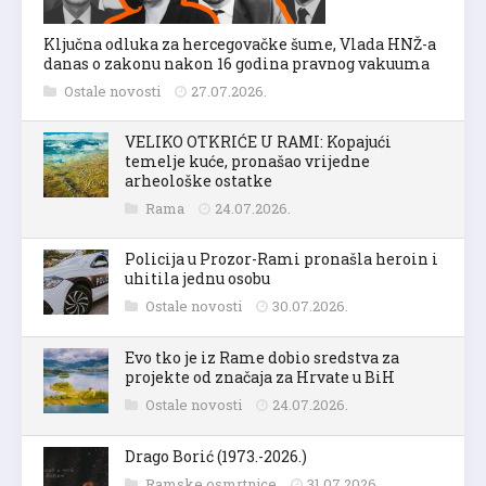
Ključna odluka za hercegovačke šume, Vlada HNŽ-a
danas o zakonu nakon 16 godina pravnog vakuuma
Ostale novosti
27.07.2026.
VELIKO OTKRIĆE U RAMI: Kopajući
temelje kuće, pronašao vrijedne
arheološke ostatke
Rama
24.07.2026.
Policija u Prozor-Rami pronašla heroin i
uhitila jednu osobu
Ostale novosti
30.07.2026.
Evo tko je iz Rame dobio sredstva za
projekte od značaja za Hrvate u BiH
Ostale novosti
24.07.2026.
Drago Borić (1973.-2026.)
Ramske osmrtnice
31.07.2026.