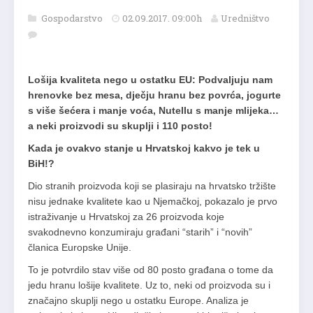
Gospodarstvo
02.09.2017. 09:00h
Uredništvo
Lošija kvaliteta nego u ostatku EU: Podvaljuju nam
hrenovke bez mesa, dječju hranu bez povrća, jogurte
s više šećera i manje voća, Nutellu s manje mlijeka…
a neki proizvodi su skuplji i 110 posto!
Kada je ovakvo stanje u Hrvatskoj kakvo je tek u
BiH!?
Dio stranih proizvoda koji se plasiraju na hrvatsko tržište
nisu jednake kvalitete kao u Njemačkoj, pokazalo je prvo
istraživanje u Hrvatskoj za 26 proizvoda koje
svakodnevno konzumiraju građani “starih” i “novih”
članica Europske Unije.
To je potvrdilo stav više od 80 posto građana o tome da
jedu hranu lošije kvalitete. Uz to, neki od proizvoda su i
značajno skuplji nego u ostatku Europe. Analiza je