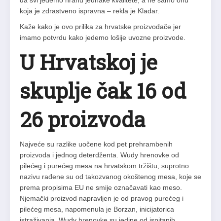
da svi jedemo hranu jednake kvalitete, a ne samo onu
koja je zdrastveno ispravna – rekla je Kladar.
Kaže kako je ovo prilika za hrvatske proizvođače jer
imamo potvrdu kako jedemo lošije uvozne proizvode.
U Hrvatskoj je
skuplje čak 16 od
26 proizvoda
Najveće su razlike uočene kod pet prehrambenih
proizvoda i jednog deterdženta. Wudy hrenovke od
pilećeg i purećeg mesa na hrvatskom tržištu, suprotno
nazivu rađene su od takozvanog okoštenog mesa, koje se
prema propisima EU ne smije označavati kao meso.
Njemački proizvod napravljen je od pravog purećeg i
pilećeg mesa, napomenula je Borzan, inicijatorica
istraživanja. Wudy hrenovke su jedine od ispitanih