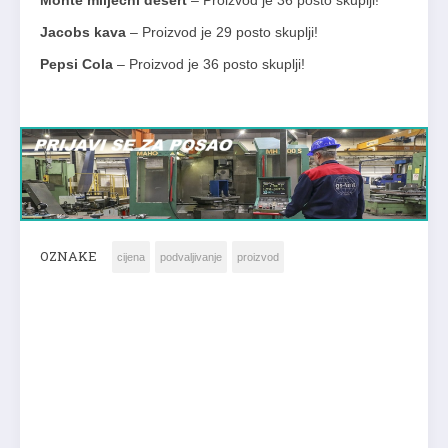
Monte mliječni desert
– Proizvod je 36 posto skuplji!
Jacobs kava
– Proizvod je 29 posto skuplji!
Pepsi Cola
– Proizvod je 36 posto skuplji!
OZNAKE
cijena
podvaljivanje
proizvod