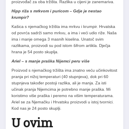
proizvođač za oba tržišta. Razlika u cijeni je zanemariva.
Hipp riža s mrkvom i puricom – Gdje je nestao
krumpir?
Kašica s njemačkog tržišta ima mrkvu i krumpir. Hrvatska
od povrća sadrži samo mrkvu, a ima i veći udio riže. Naša
ima i manje omega 3 masnih kiselina. Unatoč svim
razlikama, proizvodi su pod istom šifrom artikla. Dječja
hrana je 54 posto skuplja.
Ariel – s manje praška Nijemci peru više
Proizvod s njemačkog tržišta ima znatno veću učinkovitost
pranja pri nižoj temperaturi (40 stupnjeva), dok pri 60
stupnjeva također postoji razlika, ali je manja. Za isti
učinak pranja Nijemcima je potrebno manje praška. Mi
koristimo više praška i peremo na višim temperaturama.
Ariel se za Njemačku i Hrvatsku proizvodi u istoj tvornici.
Kod nas je 24 posto skuplji.
U ovim