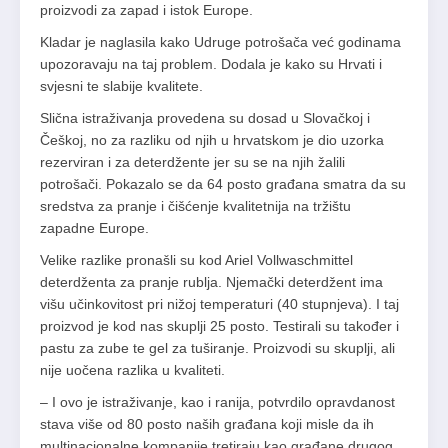
proizvodi za zapad i istok Europe.
Kladar je naglasila kako Udruge potrošača već godinama
upozoravaju na taj problem. Dodala je kako su Hrvati i
svjesni te slabije kvalitete.
Slična istraživanja provedena su dosad u Slovačkoj i
Češkoj, no za razliku od njih u hrvatskom je dio uzorka
rezerviran i za deterdžente jer su se na njih žalili
potrošači. Pokazalo se da 64 posto građana smatra da su
sredstva za pranje i čišćenje kvalitetnija na tržištu
zapadne Europe.
Velike razlike pronašli su kod Ariel Vollwaschmittel
deterdženta za pranje rublja. Njemački deterdžent ima
višu učinkovitost pri nižoj temperaturi (40 stupnjeva). I taj
proizvod je kod nas skuplji 25 posto. Testirali su također i
pastu za zube te gel za tuširanje. Proizvodi su skuplji, ali
nije uočena razlika u kvaliteti.
– I ovo je istraživanje, kao i ranija, potvrdilo opravdanost
stava više od 80 posto naših građana koji misle da ih
multinacionalne kompanije tretiraju kao građane drugog