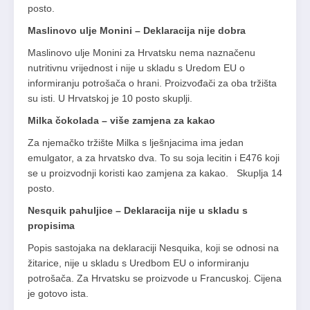
posto.
Maslinovo ulje Monini – Deklaracija nije dobra
Maslinovo ulje Monini za Hrvatsku nema naznačenu
nutritivnu vrijednost i nije u skladu s Uredom EU o
informiranju potrošača o hrani. Proizvođači za oba tržišta
su isti. U Hrvatskoj je 10 posto skuplji.
Milka čokolada – više zamjena za kakao
Za njemačko tržište Milka s lješnjacima ima jedan
emulgator, a za hrvatsko dva. To su soja lecitin i E476 koji
se u proizvodnji koristi kao zamjena za kakao. Skuplja 14
posto.
Nesquik pahuljice – Deklaracija nije u skladu s
propisima
Popis sastojaka na deklaraciji Nesquika, koji se odnosi na
žitarice, nije u skladu s Uredbom EU o informiranju
potrošača. Za Hrvatsku se proizvode u Francuskoj. Cijena
je gotovo ista.