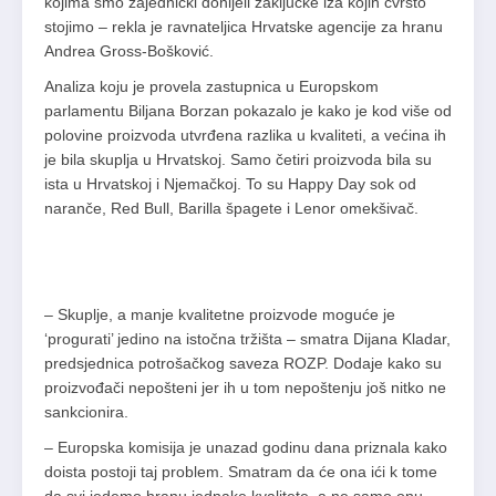
kojima smo zajednički donijeli zaključke iza kojih čvrsto
stojimo – rekla je ravnateljica Hrvatske agencije za hranu
Andrea Gross-Bošković.
Analiza koju je provela zastupnica u Europskom
parlamentu Biljana Borzan pokazalo je kako je kod više od
polovine proizvoda utvrđena razlika u kvaliteti, a većina ih
je bila skuplja u Hrvatskoj. Samo četiri proizvoda bila su
ista u Hrvatskoj i Njemačkoj. To su Happy Day sok od
naranče, Red Bull, Barilla špagete i Lenor omekšivač.
– Skuplje, a manje kvalitetne proizvode moguće je
‘progurati’ jedino na istočna tržišta – smatra Dijana Kladar,
predsjednica potrošačkog saveza ROZP. Dodaje kako su
proizvođači nepošteni jer ih u tom nepoštenju još nitko ne
sankcionira.
– Europska komisija je unazad godinu dana priznala kako
doista postoji taj problem. Smatram da će ona ići k tome