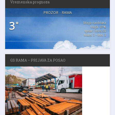
Vremenska prognoza
PROZOR - RAMA
3
°
blaga naoblaka
vlaga: 97%
vjetar: 1m/s SSI
Maks. 3 • Min. 3
GS RAMA – PRIJAVA ZA POSAO