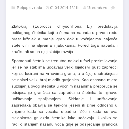
Poljoprivreda
01.04.2014. 12:11h
Uredništvo
Zlatokraj (Euproctis chrysorrhoea L.) predstavlja
polifagnog štetnika koji u šumama napada u prvom redu
hrast lužnjak a manje grab dok u voćnjacima najveće
štete čini na šljivama i jabukama. Pored toga napada i
krušku ali se na njoj slabije razvija.
Spomenuti štetnik se trenutno nalazi u fazi prezimljavanja
jer se na stablima uočavaju veliki bijelosivi gusti zapredci
koji su locirani na vrhovima grana, a u čijoj unutrašnjosti
se nalazi veliki broj mladih gusjenica. Kao osnovna mjera
suzbijanja ovog štetnika u voćnim nasadima preporuča se
odsijecanje grančica sa zapredcima štetnika te njihovo
uništavanje spaljivanjem. Skidanje i uništavanje
zapredaka obavlja se tijekom jeseni ili zime odnosno u
vrijeme kada sa voćaka otpadne lišće i kada se ova
svilenkasta gnijezda štetnika lako uočavaju. Ukoliko se
radi o starijem nasadu voća gdje je odsijecanje grančica