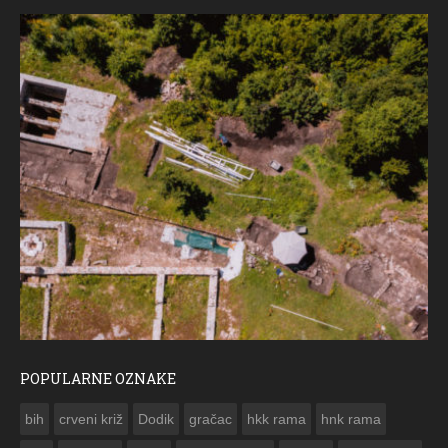
POPULARNE OZNAKE
ČESTITKA RAMSKOG VJESNIKA ZA USKRS 2023. GODINE
bih
crveni križ
Dodik
gračac
hkk rama
hnk rama

