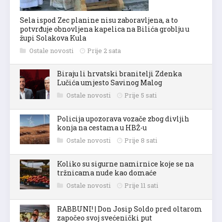
Sela ispod Zec planine nisu zaboravljena, a to
potvrđuje obnovljena kapelica na Bilića groblju u
župi Solakova Kula
Ostale novosti
Prije 2 sata
Biraju li hrvatski branitelji Zdenka
Lučića umjesto Savinog Malog
Ostale novosti
Prije 5 sati
Policija upozorava vozače zbog divljih
konja na cestama u HBŽ-u
Ostale novosti
Prije 8 sati
Koliko su sigurne namirnice koje se na
tržnicama nude kao domaće
Ostale novosti
Prije 11 sati
RABBUNI! | Don Josip Soldo pred oltarom
započeo svoj svećenički put