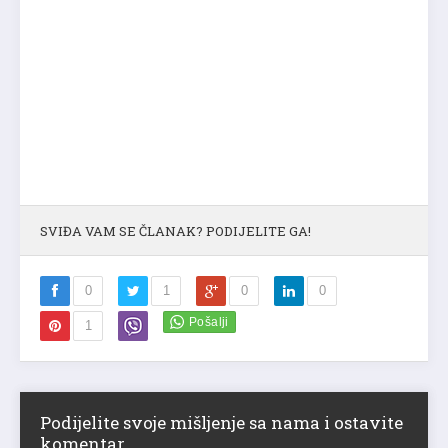
SVIĐA VAM SE ČLANAK? PODIJELITE GA!
0
1
0
0
1
Podijelite svoje mišljenje sa nama i ostavite
komentar