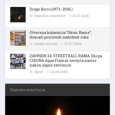
Drago Borić (1973.-2026.)
Ramske osmrtnice
31.07.2026.
Otvorena kušaonica “Okusi Rame”,
domaći proizvodi nadohvat ruke
Ostale novosti
27.07.2026.
ZAVRŠEN 24. STREETBALL RAMA: Ekipa
CIBONA Aqua Flamm osvojila naslov
nakon sjajne završnice
Sport
02.08.2026.
Ramske osmrtnice