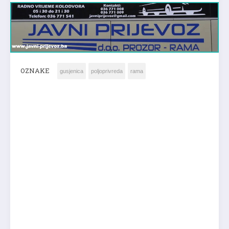
OZNAKE
gusjenica
poljoprivreda
rama