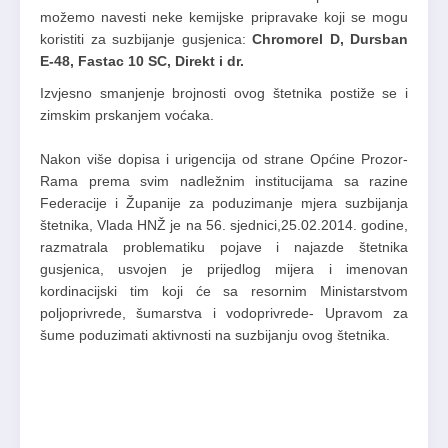
možemo navesti neke kemijske pripravake koji se mogu
koristiti za suzbijanje gusjenica:
Chromorel D, Dursban
E-48, Fastac 10 SC, Direkt i dr.
Izvjesno smanjenje brojnosti ovog štetnika postiže se i
zimskim prskanjem voćaka.
Nakon više dopisa i urigencija od strane Općine Prozor-
Rama prema svim nadležnim institucijama sa razine
Federacije i Županije za poduzimanje mjera suzbijanja
štetnika, Vlada HNŽ je na 56. sjednici,25.02.2014. godine,
razmatrala problematiku pojave i najazde štetnika
gusjenica, usvojen je prijedlog mijera i imenovan
kordinacijski tim koji će sa resornim Ministarstvom
poljoprivrede, šumarstva i vodoprivrede- Upravom za
šume poduzimati aktivnosti na suzbijanju ovog štetnika.