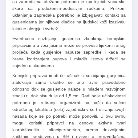
sa zapredcima otežano potrebno je upotrijebiti voćarske
škare sa produženim-podesivim ručkama. Prilikom
uklanjanja zapredaka potrebno je izbjegavati kontakt sa
gusjenicama jer njihove dlačice na ljudskoj koži izazivaju
lokalne alergije i svrbež.
Eventualno suzbijanje gusjenica zlatokraja kemijskim
pripravcima u voćnjacima može se provesti tijekom ranog
proljeća kada gusjenice napuste zapredke i kada se
hrane izgrizanjem pupova i mladih listova držeći se
zajedno u skupinama.
Kemijski pripravci imati će učinak u suzbijanju gusjenica
zlatokraja samo ukoliko se ono izvrši pravodobno
odnosno dok se gusjenice nalaze u mlađem razvojnom
stadiju tj. dok nisu dulje od 1,5 cm. Radi bolje učinkovitosti
potrebno je tretiranje organizirati na način da voćari
određenog lokaliteta (sela) zajednički vrše tretiranje svojih
nasada koje se po potrebi može ponoviti. U ovu svrhu
mogu koristiti pripravci na osnovu aktivne tvari
klorpirifosetila i alfacipermetrina, prema dozvoljenim
zaštitnim sredstvima u BiH i ovisno o proizvođačima