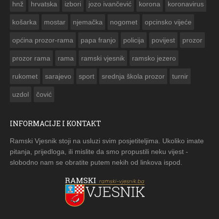
hnž
hrvatska
izbori
jozo ivančević
korona
koronavirus
košarka
mostar
njemačka
nogomet
opcinsko vijeće
općina prozor-rama
papa franjo
policija
povijest
prozor
prozor rama
rama
ramski vjesnik
ramsko jezero
rukomet
sarajevo
sport
srednja škola prozor
turnir
uzdol
čović
INFORMACIJE I KONTAKT
Ramski Vjesnik stoji na usluzi svim posjetiteljima. Ukoliko imate
pitanja, prijedloga, ili mislite da smo propustili neku vijest -
slobodno nam se obratite putem nekih od linkova ispod.