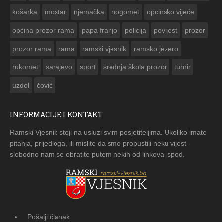
košarka
mostar
njemačka
nogomet
opcinsko vijeće
općina prozor-rama
papa franjo
policija
povijest
prozor
prozor rama
rama
ramski vjesnik
ramsko jezero
rukomet
sarajevo
sport
srednja škola prozor
turnir
uzdol
čović
INFORMACIJE I KONTAKT
Ramski Vjesnik stoji na usluzi svim posjetiteljima. Ukoliko imate
pitanja, prijedloga, ili mislite da smo propustili neku vijest -
slobodno nam se obratite putem nekih od linkova ispod.
Pošalji članak