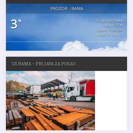
PROZOR - RAMA
3
°
blaga naoblaka
vlaga: 97%
vjetar: 1m/s SSI
Maks. 3 • Min. 3
GS RAMA – PRIJAVA ZA POSAO