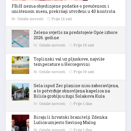
FBiH nema objedinjene podatke o povučenom i
uništenom mesu, prekršaji utvrđeni u 40 kontrola
Ostale novosti
Prije 12 sati
Zeleno svjetlo za predstojeće Opće izbore
2026. godine
Ostale novosti
Prije 19 sati
Toplinski val uz pljuskove, najviše
temperature u Hercegovini
Ostale novosti
Prije 19 sati
Sela ispod Zec planine nisu zaboravljena,
a to potvrđuje obnovljena kapelica na
Bilića groblju u župi Solakova Kula
Ostale novosti
Prije 1 dan
Biraju li hrvatski branitelji Zdenka
Lučića umjesto Savinog Malog
Ostale novosti
Prije 1 dan