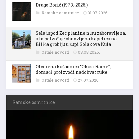
Drago Borić (1973.-2026.)
Ramske osmrtnice
31.07.2026.
Sela ispod Zec planine nisu zaboravljena,
a to potvrđuje obnovljena kapelica na
Bilića groblju u župi Solakova Kula
Ostale novosti
08.08.2026.
Otvorena kušaonica “Okusi Rame”,
domaći proizvodi nadohvat ruke
Ostale novosti
27.07.2026.
Ramske osmrtnice