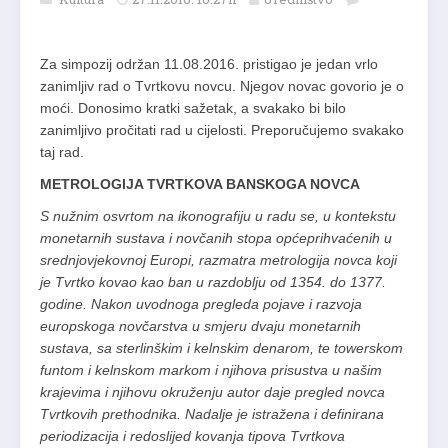
Za simpozij održan 11.08.2016. pristigao je jedan vrlo
zanimljiv rad o Tvrtkovu novcu. Njegov novac govorio je o
moći. Donosimo kratki sažetak, a svakako bi bilo
zanimljivo pročitati rad u cijelosti. Preporučujemo svakako
taj rad.
METROLOGIJA TVRTKOVA BANSKOGA NOVCA
S nužnim osvrtom na ikonografiju u radu se, u kontekstu
monetarnih sustava i novčanih stopa općeprihvaćenih u
srednjovjekovnoj Europi, razmatra metrologija novca koji
je Tvrtko kovao kao ban u razdoblju od 1354. do 1377.
godine. Nakon uvodnoga pregleda pojave i razvoja
europskoga novčarstva u smjeru dvaju monetarnih
sustava, sa sterlinškim i kelnskim denarom, te towerskom
funtom i kelnskom markom i njihova prisustva u našim
krajevima i njihovu okruženju autor daje pregled novca
Tvrtkovih prethodnika. Nadalje je istražena i definirana
periodizacija i redoslijed kovanja tipova Tvrtkova