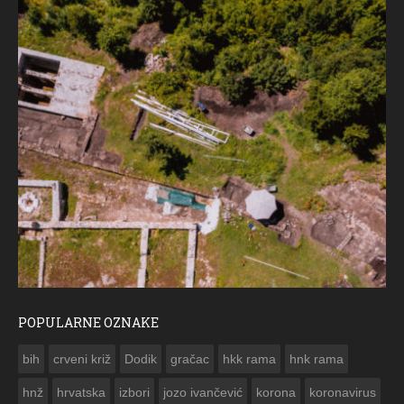
POPULARNE OZNAKE
ČESTITKA RAMSKOG VJESNIKA ZA USKRS 2023. GODINE
bih
crveni križ
Dodik
gračac
hkk rama
hnk rama


hnž
hrvatska
izbori
jozo ivančević
korona
koronavirus