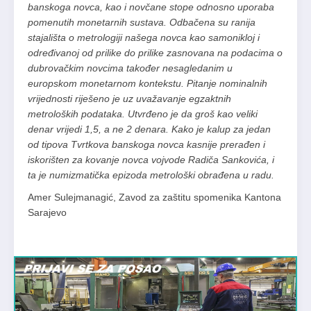
banskoga novca, kao i novčane stope odnosno uporaba
pomenutih monetarnih sustava. Odbačena su ranija
stajališta o metrologiji našega novca kao samonikloj i
određivanoj od prilike do prilike zasnovana na podacima o
dubrovačkim novcima također nesagledanim u
europskom monetarnom kontekstu. Pitanje nominalnih
vrijednosti riješeno je uz uvažavanje egzaktnih
metroloških podataka. Utvrđeno je da groš kao veliki
denar vrijedi 1,5, a ne 2 denara. Kako je kalup za jedan
od tipova Tvrtkova banskoga novca kasnije prerađen i
iskorišten za kovanje novca vojvode Radiča Sankovića, i
ta je numizmatička epizoda metrološki obrađena u radu.
Amer Sulejmanagić, Zavod za zaštitu spomenika Kantona
Sarajevo