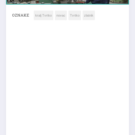
OZNAKE
kralj Tvrtko
novac
Tvrtko
zlatnik