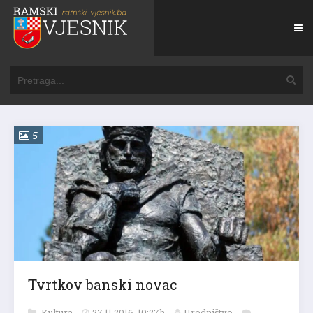
5
Tvrtkov banski novac
Kultura
27.11.2016. 10:27h
Uredništvo