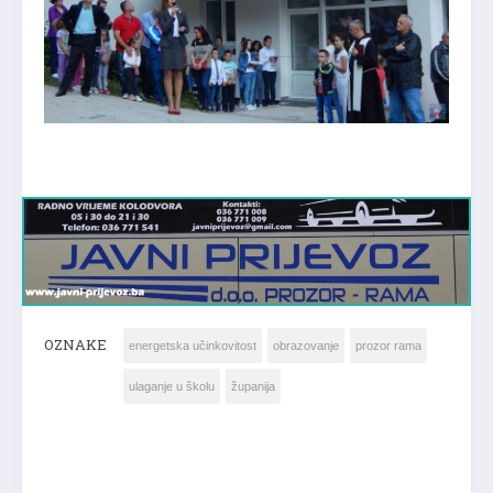
OZNAKE
energetska učinkovitost
obrazovanje
prozor rama
ulaganje u školu
županija