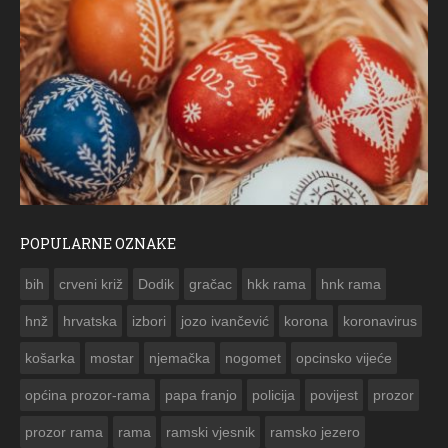
POPULARNE OZNAKE
ČESTITKA RAMSKOG VJESNIKA ZA USKRS 2023. GODINE
bih
crveni križ
Dodik
gračac
hkk rama
hnk rama


hnž
hrvatska
izbori
jozo ivančević
korona
koronavirus
košarka
mostar
njemačka
nogomet
opcinsko vijeće
općina prozor-rama
papa franjo
policija
povijest
prozor
prozor rama
rama
ramski vjesnik
ramsko jezero