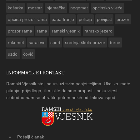
košarka
mostar
njemačka
nogomet
opcinsko vijeće
općina prozor-rama
papa franjo
policija
povijest
prozor
prozor rama
rama
ramski vjesnik
ramsko jezero
rukomet
sarajevo
sport
srednja škola prozor
turnir
uzdol
čović
INFORMACIJE I KONTAKT
Ramski Vjesnik stoji na usluzi svim posjetiteljima. Ukoliko imate
pitanja, prijedloga, ili mislite da smo propustili neku vijest -
slobodno nam se obratite putem nekih od linkova ispod.
Pošalji članak