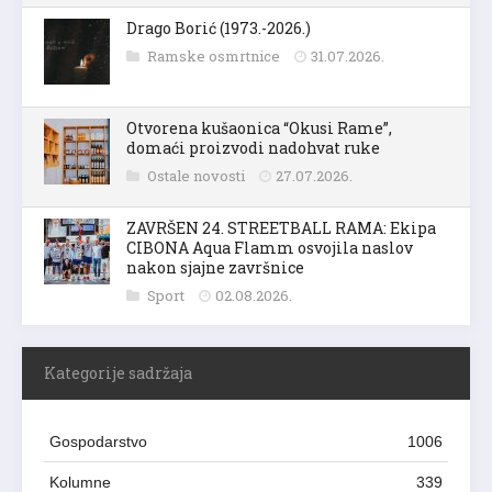
Drago Borić (1973.-2026.)
Ramske osmrtnice
31.07.2026.
Otvorena kušaonica “Okusi Rame”,
domaći proizvodi nadohvat ruke
Ostale novosti
27.07.2026.
ZAVRŠEN 24. STREETBALL RAMA: Ekipa
CIBONA Aqua Flamm osvojila naslov
nakon sjajne završnice
Sport
02.08.2026.
Kategorije sadržaja
Gospodarstvo
1006
Kolumne
339