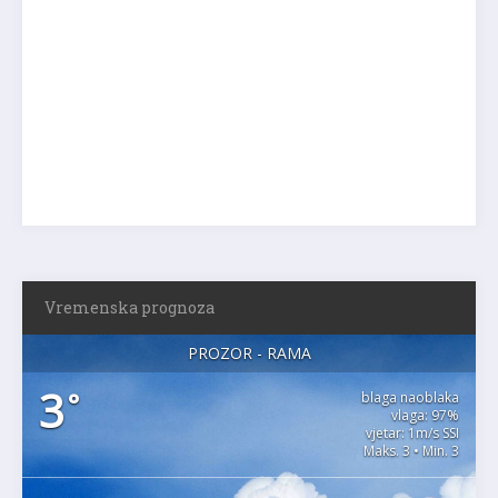
Vremenska prognoza
PROZOR - RAMA
3
°
blaga naoblaka
vlaga: 97%
vjetar: 1m/s SSI
Maks. 3 • Min. 3