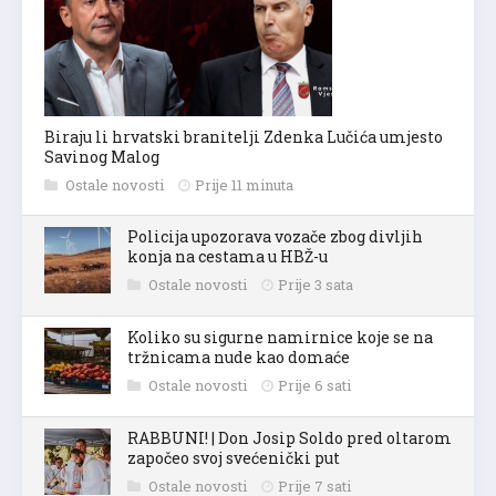
Biraju li hrvatski branitelji Zdenka Lučića umjesto
Savinog Malog
Ostale novosti
Prije 11 minuta
Policija upozorava vozače zbog divljih
konja na cestama u HBŽ-u
Ostale novosti
Prije 3 sata
Koliko su sigurne namirnice koje se na
tržnicama nude kao domaće
Ostale novosti
Prije 6 sati
RABBUNI! | Don Josip Soldo pred oltarom
započeo svoj svećenički put
Ostale novosti
Prije 7 sati