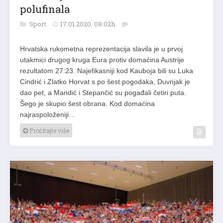
polufinala
Sport
17.01.2020. 08:02h
Hrvatska rukometna reprezentacija slavila je u prvoj
utakmici drugog kruga Eura protiv domaćina Austrije
rezultatom 27:23. Najefikasniji kod Kauboja bili su Luka
Cindrić i Zlatko Horvat s po šest pogodaka, Duvnjak je
dao pet, a Mandić i Stepančić su pogađali četiri puta.
Šego je skupio šest obrana. Kod domaćina
najraspoloženiji…
Pročitajte više