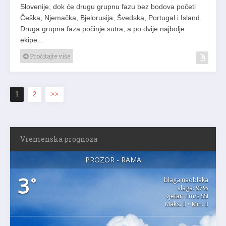
Slovenije, dok će drugu grupnu fazu bez bodova početi
Češka, Njemačka, Bjelorusija, Švedska, Portugal i Island.
Druga grupna faza počinje sutra, a po dvije najbolje
ekipe…
Pročitajte više
1
2
>>
Vremenska prognoza
PROZOR - RAMA
3
°
blaga naoblaka
vlaga: 97%
vjetar: 1m/s SSI
Maks. 3 • Min. 3