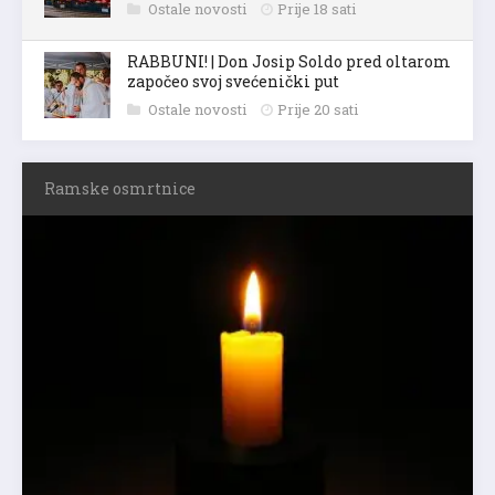
Ostale novosti
Prije 18 sati
RABBUNI! | Don Josip Soldo pred oltarom
započeo svoj svećenički put
Ostale novosti
Prije 20 sati
Ramske osmrtnice