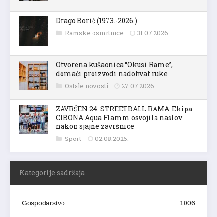
Drago Borić (1973.-2026.)
Ramske osmrtnice
31.07.2026.
Otvorena kušaonica “Okusi Rame”,
domaći proizvodi nadohvat ruke
Ostale novosti
27.07.2026.
ZAVRŠEN 24. STREETBALL RAMA: Ekipa
CIBONA Aqua Flamm osvojila naslov
nakon sjajne završnice
Sport
02.08.2026.
Kategorije sadržaja
Gospodarstvo
1006