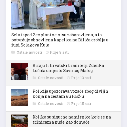
Sela ispod Zec planine nisu zaboravljena, a to
potvrđuje obnovljena kapelica na Bilića groblju u
župi Solakova Kula
Ostale novosti
Prije 9 sati
Biraju li hrvatski branitelji Zdenka
Lučića umjesto Savinog Malog
Ostale novosti
Prije 13 sati
Policija upozorava vozače zbog divljih
konja na cestama u HBŽ-u
Ostale novosti
Prije 15 sati
Koliko su sigurne namirnice koje se na
tržnicama nude kao domaće