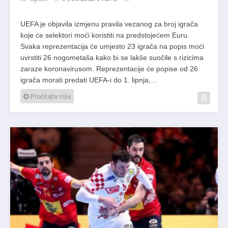
UEFA je objavila izmjenu pravila vezanog za broj igrača
koje će selektori moći koristiti na predstojećem Euru.
Svaka reprezentacija će umjesto 23 igrača na popis moći
uvrstiti 26 nogometaša kako bi se lakše suočile s rizicima
zaraze koronavirusom. Reprezentacije će popise od 26
igrača morati predati UEFA-i do 1. lipnja,…
Pročitajte više