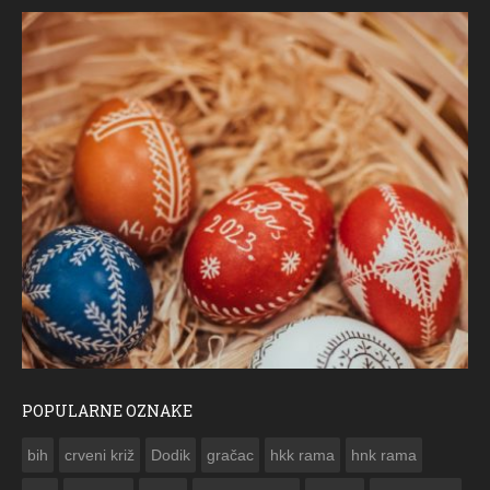
POPULARNE OZNAKE
ČESTITKA RAMSKOG VJESNIKA ZA USKRS 2023. GODINE
bih
crveni križ
Dodik
gračac
hkk rama
hnk rama

