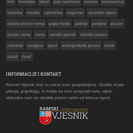
hnž
hrvatska
izbori
jozo ivančević
korona
koronavirus
košarka
mostar
njemačka
nogomet
opcinsko vijeće
općina prozor-rama
papa franjo
policija
povijest
prozor
prozor rama
rama
ramski vjesnik
ramsko jezero
rukomet
sarajevo
sport
srednja škola prozor
turnir
uzdol
čović
INFORMACIJE I KONTAKT
Ramski Vjesnik stoji na usluzi svim posjetiteljima. Ukoliko imate
pitanja, prijedloga, ili mislite da smo propustili neku vijest -
slobodno nam se obratite putem nekih od linkova ispod.