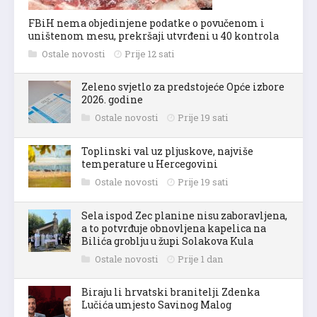
FBiH nema objedinjene podatke o povučenom i
uništenom mesu, prekršaji utvrđeni u 40 kontrola
Ostale novosti
Prije 12 sati
Zeleno svjetlo za predstojeće Opće izbore
2026. godine
Ostale novosti
Prije 19 sati
Toplinski val uz pljuskove, najviše
temperature u Hercegovini
Ostale novosti
Prije 19 sati
Sela ispod Zec planine nisu zaboravljena,
a to potvrđuje obnovljena kapelica na
Bilića groblju u župi Solakova Kula
Ostale novosti
Prije 1 dan
Biraju li hrvatski branitelji Zdenka
Lučića umjesto Savinog Malog