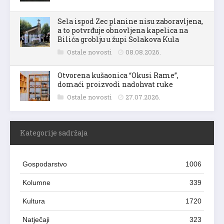
Sela ispod Zec planine nisu zaboravljena,
a to potvrđuje obnovljena kapelica na
Bilića groblju u župi Solakova Kula
Ostale novosti
08.08.2026.
Otvorena kušaonica “Okusi Rame”,
domaći proizvodi nadohvat ruke
Ostale novosti
27.07.2026.
Kategorije sadržaja
Gospodarstvo
1006
Kolumne
339
Kultura
1720
Natječaji
323