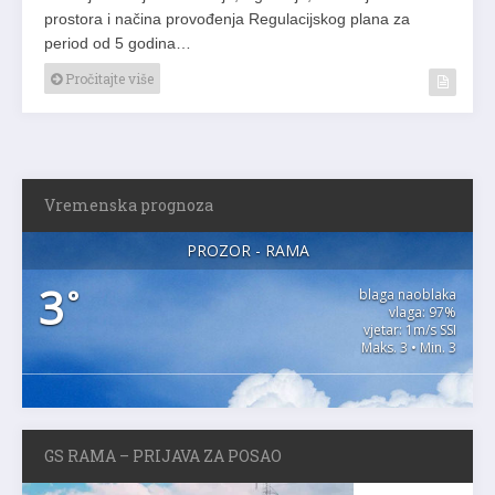
prostora i načina provođenja Regulacijskog plana za
period od 5 godina…
Pročitajte više
Vremenska prognoza
PROZOR - RAMA
3
°
blaga naoblaka
vlaga: 97%
vjetar: 1m/s SSI
Maks. 3 • Min. 3
GS RAMA – PRIJAVA ZA POSAO