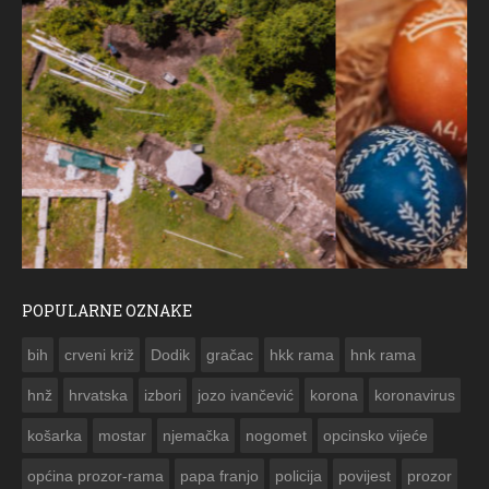
POPULARNE OZNAKE
ČESTITKA RAMSKOG VJESNIKA ZA USKRS 2023. GODINE
bih
crveni križ
Dodik
gračac
hkk rama
hnk rama


hnž
hrvatska
izbori
jozo ivančević
korona
koronavirus
košarka
mostar
njemačka
nogomet
opcinsko vijeće
općina prozor-rama
papa franjo
policija
povijest
prozor