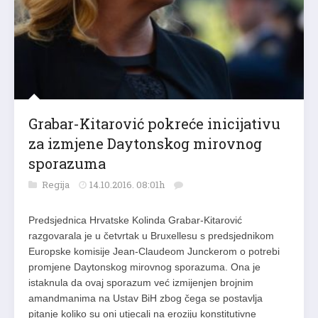
Grabar-Kitarović pokreće inicijativu
za izmjene Daytonskog mirovnog
sporazuma
Regija
14.10.2016. 08:01h
Predsjednica Hrvatske Kolinda Grabar-Kitarović
razgovarala je u četvrtak u Bruxellesu s predsjednikom
Europske komisije Jean-Claudeom Junckerom o potrebi
promjene Daytonskog mirovnog sporazuma. Ona je
istaknula da ovaj sporazum već izmijenjen brojnim
amandmanima na Ustav BiH zbog čega se postavlja
pitanje koliko su oni utjecali na eroziju konstitutivne