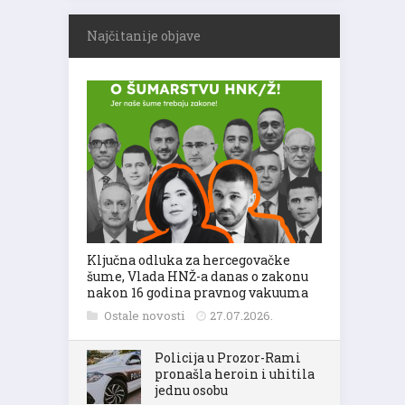
Najčitanije objave
Ključna odluka za hercegovačke
šume, Vlada HNŽ-a danas o zakonu
nakon 16 godina pravnog vakuuma
Ostale novosti
27.07.2026.
Policija u Prozor-Rami
pronašla heroin i uhitila
jednu osobu