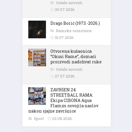
Ostale novosti
30.07.2026.
Drago Borić (1973.-2026.)
Ramske osmrtnice
31.07.2026.
Otvorena kušaonica
“Okusi Rame”, domaći
proizvodi nadohvat ruke
Ostale novosti
27.07.2026.
ZAVRŠEN 24.
STREETBALL RAMA:
Ekipa CIBONA Aqua
Flamm osvojila naslov
nakon sjajne završnice
Sport
02.08.2026.