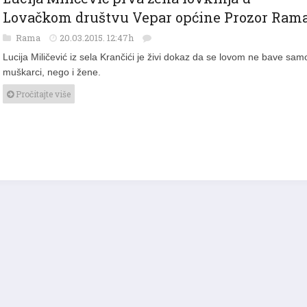
Lucija Miličević prva žena lovkinja u
Lovačkom društvu Vepar općine Prozor Ram
Rama
20.03.2015. 12:47h
Lucija Miličević iz sela Krančići je živi dokaz da se lovom ne bave sam
muškarci, nego i žene.
Pročitajte više