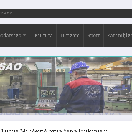
.-2026.)
31.07.2026. 19:10
odarstvo
Kultura
Turizam
Sport
Zanimljivo