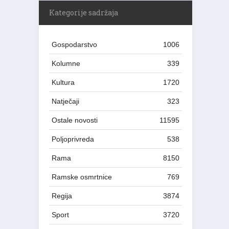
Kategorije sadržaja
Gospodarstvo
1006
Kolumne
339
Kultura
1720
Natječaji
323
Ostale novosti
11595
Poljoprivreda
538
Rama
8150
Ramske osmrtnice
769
Regija
3874
Sport
3720