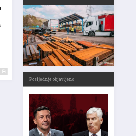
a
o
Posljednje objavljeno