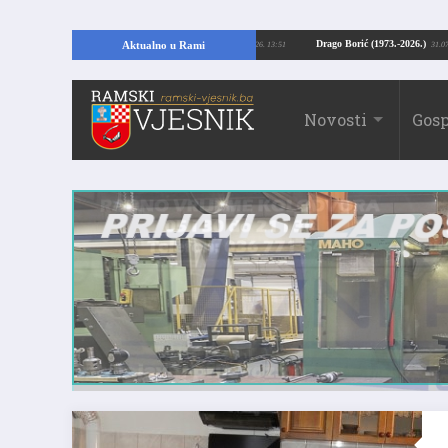
opajući temelje kuće, pronašao vrijedne arheološke ostatke
Drago Borić (1973
Aktualno u Rami
24.07.2026. 13:51
Novosti
Gosp