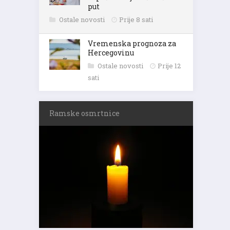
put
Ostale novosti
Prije 8 sati
Vremenska prognoza za
Hercegovinu
Ostale novosti
Prije 12
sati
Ramske osmrtnice