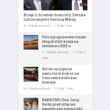
Biraju li hrvatski branitelji Zdenka
Lučića umjesto Savinog Malog
Ostale novosti
Prije 1 sat
Policija upozorava vozače
zbog divljih konja na
cestama u HBŽ-u
Ostale novosti
Prije 3
sata
Koliko su sigurne
namirnice koje se na
tržnicama nude kao
domaće
Ostale novosti
Prije 7 sati
RABBUNI! | Don Josip
Soldo pred oltarom
započeo svoj svećenički