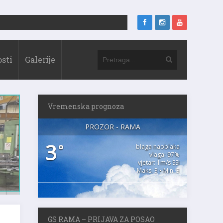
sti
Galerije
Vremenska prognoza
PROZOR - RAMA
3
°
blaga naoblaka
vlaga: 97%
vjetar: 1m/s SSI
Maks. 3 • Min. 3
GS RAMA – PRIJAVA ZA POSAO