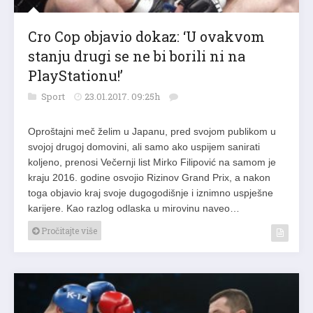
Cro Cop objavio dokaz: ‘U ovakvom
stanju drugi se ne bi borili ni na
PlayStationu!’
Sport
23.01.2017. 09:25h
Oproštajni meč želim u Japanu, pred svojom publikom u
svojoj drugoj domovini, ali samo ako uspijem sanirati
koljeno, prenosi Večernji list Mirko Filipović na samom je
kraju 2016. godine osvojio Rizinov Grand Prix, a nakon
toga objavio kraj svoje dugogodišnje i iznimno uspješne
karijere. Kao razlog odlaska u mirovinu naveo…
Pročitajte više