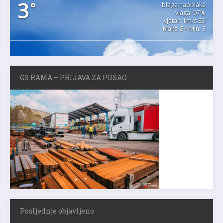
3
°
blaga naoblaka
vlaga: 97%
vjetar: 1m/s SSI
Maks. 3 • Min. 3
GS RAMA – PRIJAVA ZA POSAO
Posljednje objavljeno