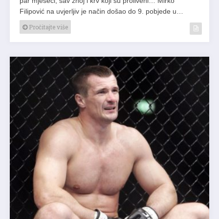
par mjeseci, sav znoj i krv koji su proliveni… Mirko
Filipović na uvjerljiv je način došao do 9. pobjede u…
Pročitajte više