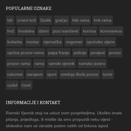
POPULARNE OZNAKE
ČESTITKA RAMSKOG VJESNIKA ZA USKRS 2023. GODINE
bih
crveni križ
Dodik
gračac
hkk rama
hnk rama


hnž
hrvatska
izbori
jozo ivančević
korona
koronavirus
košarka
mostar
njemačka
nogomet
opcinsko vijeće
općina prozor-rama
papa franjo
policija
povijest
prozor
prozor rama
rama
ramski vjesnik
ramsko jezero
rukomet
sarajevo
sport
srednja škola prozor
turnir
uzdol
čović
INFORMACIJE I KONTAKT
Ramski Vjesnik stoji na usluzi svim posjetiteljima. Ukoliko imate
pitanja, prijedloga, ili mislite da smo propustili neku vijest -
slobodno nam se obratite putem nekih od linkova ispod.