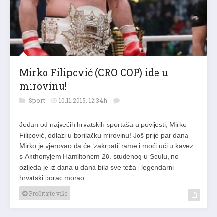
Mirko Filipović (CRO COP) ide u
mirovinu!
Sport
10.11.2015. 12:34h
Jedan od najvećih hrvatskih sportaša u povijesti, Mirko
Filipović, odlazi u borilačku mirovinu! Još prije par dana
Mirko je vjerovao da će ‘zakrpati’ rame i moći ući u kavez
s Anthonyjem Hamiltonom 28. studenog u Seulu, no
ozljeda je iz dana u dana bila sve teža i legendarni
hrvatski borac morao…
Pročitajte više