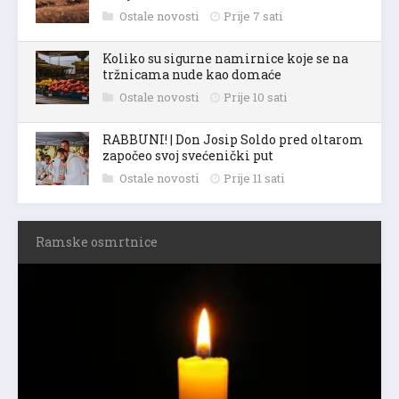
Ostale novosti
Prije 7 sati
Koliko su sigurne namirnice koje se na
tržnicama nude kao domaće
Ostale novosti
Prije 10 sati
RABBUNI! | Don Josip Soldo pred oltarom
započeo svoj svećenički put
Ostale novosti
Prije 11 sati
Ramske osmrtnice