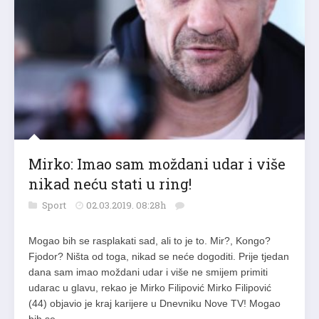
Mirko: Imao sam moždani udar i više
nikad neću stati u ring!
Sport
02.03.2019. 08:28h
Mogao bih se rasplakati sad, ali to je to. Mir?, Kongo?
Fjodor? Ništa od toga, nikad se neće dogoditi. Prije tjedan
dana sam imao moždani udar i više ne smijem primiti
udarac u glavu, rekao je Mirko Filipović Mirko Filipović
(44) objavio je kraj karijere u Dnevniku Nove TV! Mogao
bih se…