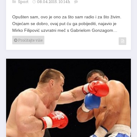
Sport
08.04.2015. 10:14h
Opušten sam, ovo je ono za što sam radio i za što živim.
Osjećam se dobro, ovaj put ću ga pobijediti, najavio je
Mirko Filipović uzvratni meč s Gabrielom Gonzagom…
Pročitajte više