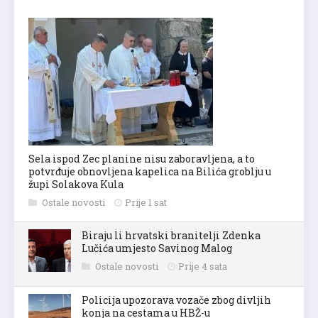
Sela ispod Zec planine nisu zaboravljena, a to
potvrđuje obnovljena kapelica na Bilića groblju u
župi Solakova Kula
Ostale novosti
Prije 1 sat
Biraju li hrvatski branitelji Zdenka
Lučića umjesto Savinog Malog
Ostale novosti
Prije 4 sata
Policija upozorava vozače zbog divljih
konja na cestama u HBŽ-u