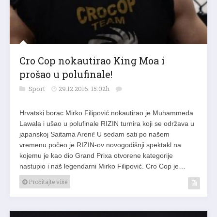
Cro Cop nokautirao King Moa i
prošao u polufinale!
Sport
29.12.2016. 15:02h
Hrvatski borac Mirko Filipović nokautirao je Muhammeda
Lawala i ušao u polufinale RIZIN turnira koji se održava u
japanskoj Saitama Areni! U sedam sati po našem
vremenu počeo je RIZIN-ov novogodišnji spektakl na
kojemu je kao dio Grand Prixa otvorene kategorije
nastupio i naš legendarni Mirko Filipović. Cro Cop je…
Pročitajte više