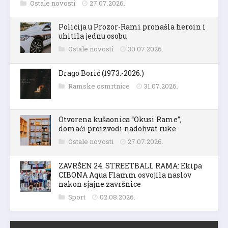
Ostale novosti
27.07.2026.
Policija u Prozor-Rami pronašla heroin i
uhitila jednu osobu
Ostale novosti
30.07.2026.
Drago Borić (1973.-2026.)
Ramske osmrtnice
31.07.2026.
Otvorena kušaonica “Okusi Rame”,
domaći proizvodi nadohvat ruke
Ostale novosti
27.07.2026.
ZAVRŠEN 24. STREETBALL RAMA: Ekipa
CIBONA Aqua Flamm osvojila naslov
nakon sjajne završnice
Sport
02.08.2026.