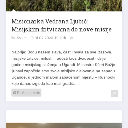
Misionarka Vedrana Ljubić:
Misijskim žrtvicama do nove misije
Svijet
31.07.2020. 19:20h
Najprije: Bogu našem slava, čast i hvala za sve izazove,
misijske žrtvice, milosti i radosti kroz dvadeset i dvije
godine misijskog služenja u Ugandi. Mi sestre Kćeri Božje
ljubavi započele smo svoje misijsko djelovanje na zapadu
Ugande, u jednom malom zabačenom mjestu – Rushooki
koje danas izgleda kao mali gradić….
Pročitajte više