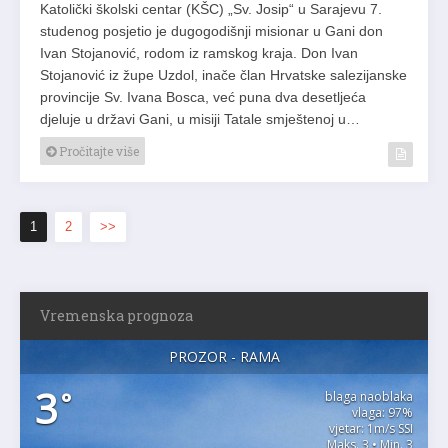
Katolički školski centar (KŠC) „Sv. Josip“ u Sarajevu 7.
studenog posjetio je dugogodišnji misionar u Gani don
Ivan Stojanović, rodom iz ramskog kraja. Don Ivan
Stojanović iz župe Uzdol, inače član Hrvatske salezijanske
provincije Sv. Ivana Bosca, već puna dva desetljeća
djeluje u državi Gani, u misiji Tatale smještenoj u…
Pročitajte više
1
2
>>
Vremenska prognoza
PROZOR - RAMA
3
°
blaga naoblaka
vlaga: 97%
vjetar: 1m/s SSI
Maks. 3 • Min. 3