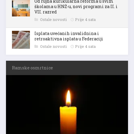
Od rujna kurikularna reforma u svim
školama u HNŽ-u, novi programi za II. i
VII. razred
Ostale novosti
Prije 4 sata
Isplata uvećanih invalidnina i
retroaktivna isplata u Federaciji
Ostale novosti
Prije 4 sata
Ramske osmrtnice