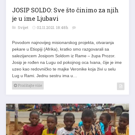
JOSIP SOLDO: Sve što činimo za njih
je u ime Ljubavi
Svijet
02.11.2021. 18:48h
Povodom najnovijeg misionarskog projekta, otvaranja
pekare u Etiopiji (Afrika), kratko smo razgovarali sa
salezijancem Josipom Soldom iz Rame – župa Prozor.
Josip je rođen na Lugu od pokojnog oca Ivana, čije je ime
uzeo kao redovničko te majke Veronike koja živi u selu
Lug u Rami. Jednu sestru ima u…
Pročitajte više