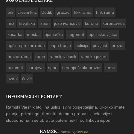
POPULARNE OZNAKE
ČESTITKA RAMSKOG VJESNIKA ZA USKRS 2023. GODINE
bih
crveni križ
Dodik
gračac
hkk rama
hnk rama


hnž
hrvatska
izbori
jozo ivančević
korona
koronavirus
košarka
mostar
njemačka
nogomet
opcinsko vijeće
općina prozor-rama
papa franjo
policija
povijest
prozor
prozor rama
rama
ramski vjesnik
ramsko jezero
rukomet
sarajevo
sport
srednja škola prozor
turnir
uzdol
čović
INFORMACIJE I KONTAKT
Ramski Vjesnik stoji na usluzi svim posjetiteljima. Ukoliko imate
pitanja, prijedloga, ili mislite da smo propustili neku vijest -
slobodno nam se obratite putem nekih od linkova ispod.