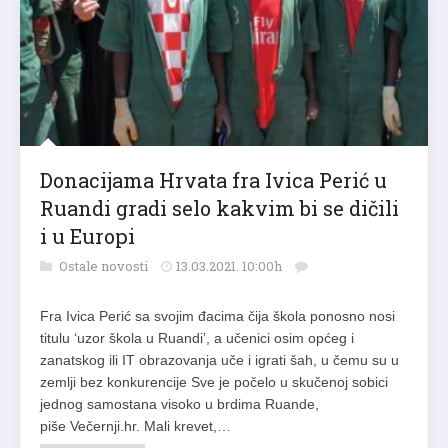
Donacijama Hrvata fra Ivica Perić u
Ruandi gradi selo kakvim bi se dičili
i u Europi
Ostale novosti
13.03.2021. 10:00h
Fra Ivica Perić sa svojim đacima čija škola ponosno nosi
titulu ‘uzor škola u Ruandi’, a učenici osim općeg i
zanatskog ili IT obrazovanja uče i igrati šah, u čemu su u
zemlji bez konkurencije Sve je počelo u skučenoj sobici
jednog samostana visoko u brdima Ruande,
piše Večernji.hr. Mali krevet,…