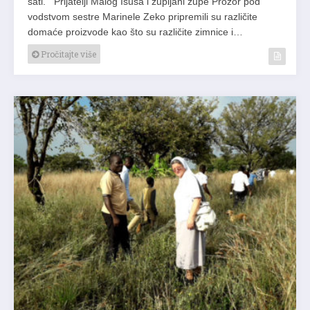
sati. Prijatelji Malog Isusa i župljani župe Prozor pod
vodstvom sestre Marinele Zeko pripremili su različite
domaće proizvode kao što su različite zimnice i…
Pročitajte više