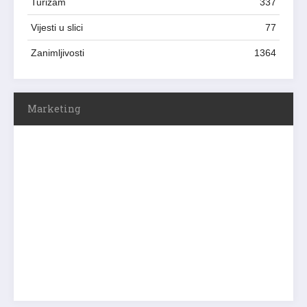
Turizam
337
Vijesti u slici
77
Zanimljivosti
1364
Marketing