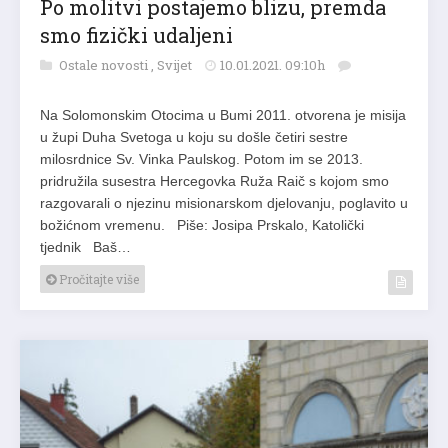
Po molitvi postajemo blizu, premda
smo fizički udaljeni
Ostale novosti
,
Svijet
10.01.2021. 09:10h
Na Solomonskim Otocima u Bumi 2011. otvorena je misija
u župi Duha Svetoga u koju su došle četiri sestre
milosrdnice Sv. Vinka Paulskog. Potom im se 2013.
pridružila susestra Hercegovka Ruža Raič s kojom smo
razgovarali o njezinu misionarskom djelovanju, poglavito u
božićnom vremenu. Piše: Josipa Prskalo, Katolički
tjednik Baš…
Pročitajte više