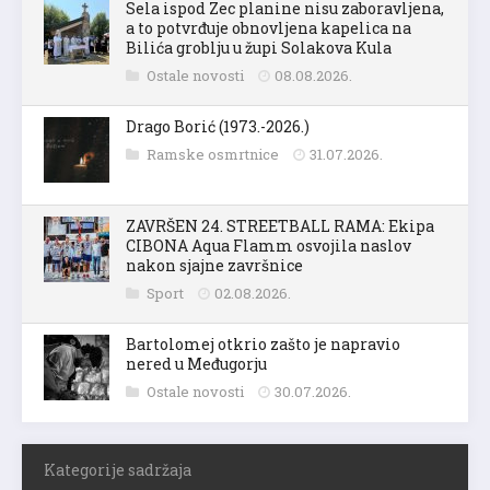
Sela ispod Zec planine nisu zaboravljena,
a to potvrđuje obnovljena kapelica na
Bilića groblju u župi Solakova Kula
Ostale novosti
08.08.2026.
Drago Borić (1973.-2026.)
Ramske osmrtnice
31.07.2026.
ZAVRŠEN 24. STREETBALL RAMA: Ekipa
CIBONA Aqua Flamm osvojila naslov
nakon sjajne završnice
Sport
02.08.2026.
Bartolomej otkrio zašto je napravio
nered u Međugorju
Ostale novosti
30.07.2026.
Kategorije sadržaja