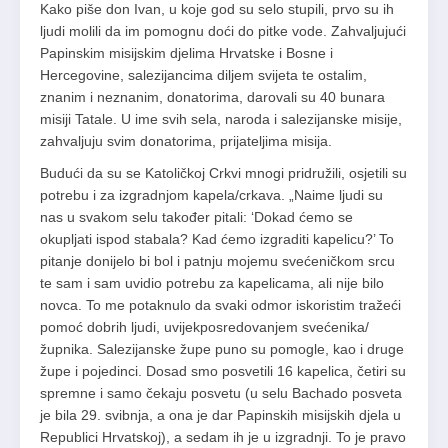
Kako piše don Ivan, u koje god su selo stupili, prvo su ih
ljudi molili da im pomognu doći do pitke vode. Zahvaljujući
Papinskim misijskim djelima Hrvatske i Bosne i
Hercegovine, salezijancima diljem svijeta te ostalim,
znanim i neznanim, donatorima, darovali su 40 bunara
misiji Tatale. U ime svih sela, naroda i salezijanske misije,
zahvaljuju svim donatorima, prijateljima misija.
Budući da su se Katoličkoj Crkvi mnogi pridružili, osjetili su
potrebu i za izgradnjom kapela/crkava. „Naime ljudi su
nas u svakom selu također pitali: ‘Dokad ćemo se
okupljati ispod stabala? Kad ćemo izgraditi kapelicu?’ To
pitanje donijelo bi bol i patnju mojemu svećeničkom srcu
te sam i sam uvidio potrebu za kapelicama, ali nije bilo
novca. To me potaknulo da svaki odmor iskoristim tražeći
pomoć dobrih ljudi, uvijekposredovanjem svećenika/
župnika. Salezijanske župe puno su pomogle, kao i druge
župe i pojedinci. Dosad smo posvetili 16 kapelica, četiri su
spremne i samo čekaju posvetu (u selu Bachado posveta
je bila 29. svibnja, a ona je dar Papinskih misijskih djela u
Republici Hrvatskoj), a sedam ih je u izgradnji. To je pravo