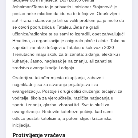
tečajeve od tri mjeseca.
Don
Bosco
centar
Ashaiman/Tema to je prihvatio i misionar Stojanović je
poslao neke mladiće da idu na te tečajeve. Oduševljeni
su! Hrana i stanovanje bili su velik problem pa je molio da
se otvori podružnica u Tataleu.
Bina
ne gradi
učionice/radionice te su sami to izgradili, opet zahvaljujući
Hrvatima, a organizacija je osigurala plaće i alate. Tako su
započeli zanatski tečajevi u Tataleu u kolovozu 2020.
Trenutačno imaju školu za tri zanata: zidanje, elektriku i
kuhanje. Jasno, naglasak je na znanju, ali zanati su
sredstvo evangelizacije i odgoja.
Oratoriji su također mjesta okupljanja, zabave i
najprikladniji su za stvaranje prijateljstva i za
evangelizaciju. Postoje i drugi oblici druženja: tečajevi za
voditelje, škola za vjeroučitelje, različita natjecanja u
sportu i znanju, glazba, zborovi itd. Sve to služi za
evangelizaciju. Redovite kateheze počinju kad sami
odluče postati katolicima, a potom slijedi kršćanska
inicijacija.
Protivljenje vračeva