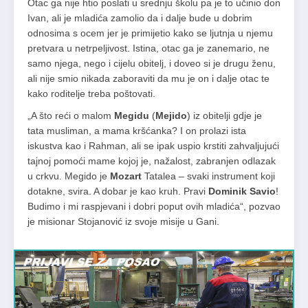
Otac ga nije htio poslati u srednju školu pa je to učinio don
Ivan, ali je mladića zamolio da i dalje bude u dobrim
odnosima s ocem jer je primijetio kako se ljutnja u njemu
pretvara u netrpeljivost. Istina, otac ga je zanemario, ne
samo njega, nego i cijelu obitelj, i doveo si je drugu ženu,
ali nije smio nikada zaboraviti da mu je on i dalje otac te
kako roditelje treba poštovati.
„A što reći o malom
Megidu
(
Mejido
) iz obitelji gdje je
tata musliman, a mama kršćanka? I on prolazi ista
iskustva kao i Rahman, ali se ipak uspio krstiti zahvaljujući
tajnoj pomoći mame kojoj je, nažalost, zabranjen odlazak
u crkvu. Megido je
Mozart
Tatalea – svaki instrument koji
dotakne, svira. A dobar je kao kruh. Pravi
Dominik Savio
!
Budimo i mi raspjevani i dobri poput ovih mladića“, pozvao
je misionar Stojanović iz svoje misije u Gani.