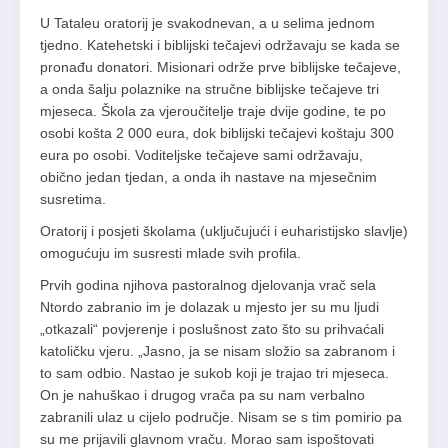
U Tataleu oratorij je svakodnevan, a u selima jednom
tjedno. Katehetski i biblijski tečajevi održavaju se kada se
pronađu donatori. Misionari održe prve biblijske tečajeve,
a onda šalju polaznike na stručne biblijske tečajeve tri
mjeseca. Škola za vjeroučitelje traje dvije godine, te po
osobi košta 2 000 eura, dok biblijski tečajevi koštaju 300
eura po osobi. Voditeljske tečajeve sami održavaju,
obično jedan tjedan, a onda ih nastave na mjesečnim
susretima.
Oratorij i posjeti školama (uključujući i euharistijsko slavlje)
omogućuju im susresti mlade svih profila.
Prvih godina njihova pastoralnog djelovanja vrač sela
Ntordo zabranio im je dolazak u mjesto jer su mu ljudi
„otkazali“ povjerenje i poslušnost zato što su prihvaćali
katoličku vjeru. „Jasno, ja se nisam složio sa zabranom i
to sam odbio. Nastao je sukob koji je trajao tri mjeseca.
On je nahuškao i drugog vrača pa su nam verbalno
zabranili ulaz u cijelo područje. Nisam se s tim pomirio pa
su me prijavili glavnom vraču. Morao sam ispoštovati