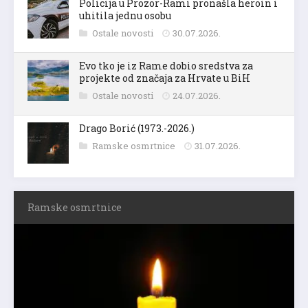
Policija u Prozor-Rami pronašla heroin i
uhitila jednu osobu
Ostale novosti
30.07.2026.
Evo tko je iz Rame dobio sredstva za
projekte od značaja za Hrvate u BiH
Ostale novosti
24.07.2026.
Drago Borić (1973.-2026.)
Ramske osmrtnice
31.07.2026.
Ramske osmrtnice