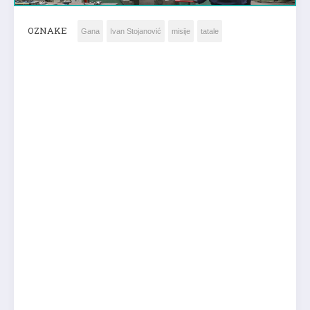
OZNAKE
Gana
Ivan Stojanović
misije
tatale