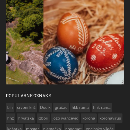
POPULARNE OZNAKE
ČESTITKA RAMSKOG VJESNIKA ZA USKRS 2023. GODINE
bih
crveni križ
Dodik
gračac
hkk rama
hnk rama


hnž
hrvatska
izbori
jozo ivančević
korona
koronavirus
košarka
mostar
njemačka
nogomet
opcinsko vijeće