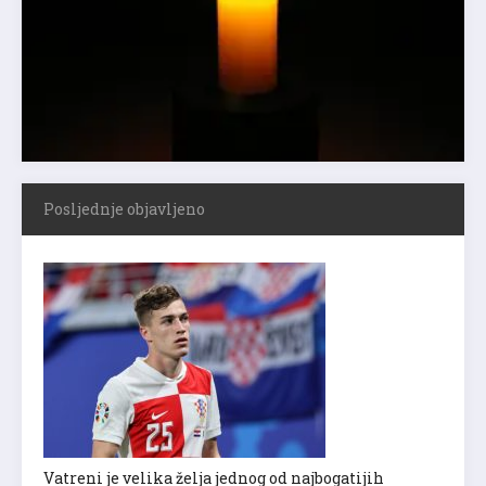
Posljednje objavljeno
Vatreni je velika želja jednog od najbogatijih