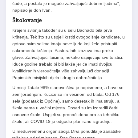
čudo, a postalo je moguće zahvaljujući dobrim ljudima“,
napisao je don Ivan.
Školovanje
Krajem svibnja također su u selu Bachado bila prva
krštenja. Tek što su uspjeli krstiti ovogodišnje kandidate, u
gotovo svim selima imaju nove ljude koji žele pristupiti
sakramentu krštenja. Pastoralnih izazova ima preko
glave. Zahvaljujući laicima, nekako uspijevaju sve to stići.
Iduće godine trebalo bi biti lakše jer će imati dvojicu
kvalificiranih vjeroučitelja više zahvaljujući donaciji
Papinskih misijskih djela i drugih dobročinitelja.
U misiji Tatale 98% stanovništva je nepismeno, a bave se
zemljoradnjom. Kućice su im većinom od blata. Od 176
sela (podatak iz Općine), samo desetak ih ima struju, a
škole nema u većini mjesta. Dosad su im izgradili četiri
osnovne škole. Uspjeli su pronaći donatora za tehničku
školu, ali COVID-19 je odgodio planiranu izgradnju.
U međuvremenu organizacija
Bina
ponudila je zanatske