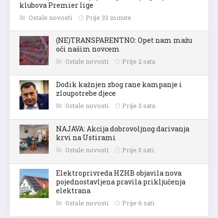
klubova Premier lige
Ostale novosti
Prije 33 minute
(NE)TRANSPARENTNO: Opet nam mažu
oči našim novcem
Ostale novosti
Prije 2 sata
Dodik kažnjen zbog rane kampanje i
zloupotrebe djece
Ostale novosti
Prije 3 sata
NAJAVA: Akcija dobrovoljnog darivanja
krvi na Ustirami
Ostale novosti
Prije 5 sati
Elektroprivreda HZHB objavila nova
pojednostavljena pravila priključenja
elektrana
Ostale novosti
Prije 6 sati