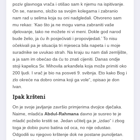
poziv glavnoga vrača i otišao sam k njemu na ispitivanje.
On se, naravno, složio sa svojim kolegama i zabranio
nam rad u selima koja su oni nadgledali. Otvoreno sam
mu rekao: ‘Kao što ja ne mogu vama zabraniti vaše
djelovanje, tako ne možete ni vi meni. Dokle god narod
bude želio, ja ću ih posjećivati i propovijedati.’ To nisu
očekivali pa je situacija tri mjeseca bila napeta i u moje
suradnike se uvukao strah. Na kraju su nam dali zemljište,
a ja sam im obećao da ću to znati cijeniti. Danas ondje
stoji kapelica Sv. Mihovila arkanđela koja može primiti oko
200 ljudi. I vrač je bio na posveti 9. svibnja. Eto kako Bog i
zlo okreće na dobro onima koji ga vole“, opisao je don
Ivan.
Ipak kršteni
On je svoje javljanje završio primjerima dvojice dječaka.
Naime, mladića
Abdul-Rahmana
davno je susreo te je
mladić poželio krstiti se. Jedan učitelj ga je „izdao“ i zbog
toga je dobio puno batina od oca, no nije odustao.
Odgodili su njegovo krštenje dok ne postane punoljetan.