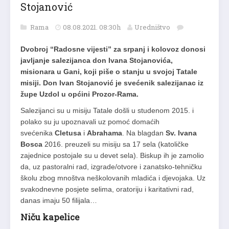
Stojanović
Rama
08.08.2021. 08:30h
Uredništvo
Dvobroj “Radosne vijesti” za srpanj i kolovoz donosi
javljanje salezijanca don Ivana Stojanovića,
misionara u Gani, koji piše o stanju u svojoj Tatale
misiji. Don Ivan Stojanović je svećenik salezijanac iz
župe Uzdol u općini Prozor-Rama.
Salezijanci su u misiju Tatale došli u studenom 2015. i
polako su ju upoznavali uz pomoć domaćih
svećenika
Cletusa
i
Abrahama
. Na blagdan
Sv. Ivana
Bosca
2016. preuzeli su misiju sa 17 sela (katoličke
zajednice postojale su u devet sela). Biskup ih je zamolio
da, uz pastoralni rad, izgrade/otvore i zanatsko-tehničku
školu zbog mnoštva neškolovanih mladića i djevojaka. Uz
svakodnevne posjete selima, oratoriju i karitativni rad,
danas imaju 50 filijala…
Niču kapelice