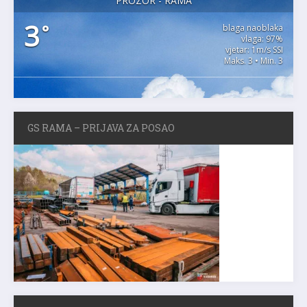
PROZOR - RAMA
3
°
blaga naoblaka
vlaga: 97%
vjetar: 1m/s SSI
Maks. 3 • Min. 3
GS RAMA – PRIJAVA ZA POSAO