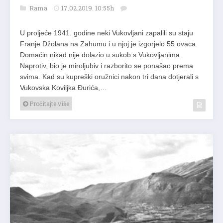
Rama
17.02.2019. 10:55h
U proljeće 1941. godine neki Vukovljani zapalili su staju
Franje Džolana na Zahumu i u njoj je izgorjelo 55 ovaca.
Domaćin nikad nije dolazio u sukob s Vukovljanima.
Naprotiv, bio je miroljubiv i razborito se ponašao prema
svima. Kad su kupreški oružnici nakon tri dana dotjerali s
Vukovska Koviljka Đurića,…
Pročitajte više