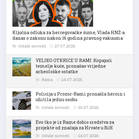
Ključna odluka za hercegovačke šume, Vlada HNŽ-a
danas o zakonu nakon 16 godina pravnog vakuuma
Ostale novosti
27.07.2026.
VELIKO OTKRIĆE U RAMI: Kopajući
temelje kuće, pronašao vrijedne
arheološke ostatke
Rama
24.07.2026.
Policija u Prozor-Rami pronašla heroin i
uhitila jednu osobu
Ostale novosti
30.07.2026.
Evo tko je iz Rame dobio sredstva za
projekte od značaja za Hrvate u BiH
Ostale novosti
24.07.2026.