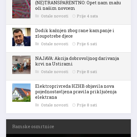
(NE)TRANSPARENTNO: Opet nam mažu
oči našim novcem
Ostale novosti
Prije 4 sata
Dodik kažnjen zbog rane kampanje i
zloupotrebe djece
Ostale novosti
Prije 6 sati
NAJAVA: Akcija dobrovoljnog darivanja
krvi na Ustirami
Ostale novosti
Prije 8 sati
Elektroprivreda HZHB objavila nova
pojednostavljena pravila priključenja
elektrana
Ostale novosti
Prije 8 sati
Ramske osmrtnice