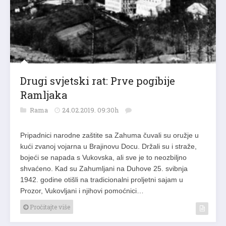
Drugi svjetski rat: Prve pogibije
Ramljaka
Rama
24.02.2019. 09:30h
Pripadnici narodne zaštite sa Zahuma čuvali su oružje u
kući zvanoj vojarna u Brajinovu Docu. Držali su i straže,
bojeći se napada s Vukovska, ali sve je to neozbiljno
shvaćeno. Kad su Zahumljani na Duhove 25. svibnja
1942. godine otišli na tradicionalni proljetni sajam u
Prozor, Vu­ko­v­ljani i njihovi pomoćnici…
Pročitajte više