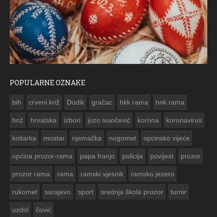
POPULARNE OZNAKE
ČESTITKA RAMSKOG VJESNIKA ZA USKRS 2023. GODINE
bih
crveni križ
Dodik
gračac
hkk rama
hnk rama


hnž
hrvatska
izbori
jozo ivančević
korona
koronavirus
košarka
mostar
njemačka
nogomet
opcinsko vijeće
općina prozor-rama
papa franjo
policija
povijest
prozor
prozor rama
rama
ramski vjesnik
ramsko jezero
rukomet
sarajevo
sport
srednja škola prozor
turnir
uzdol
čović