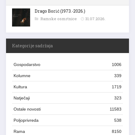
Drago Borić (1973.-2026.)
Ramske osmrtnice
31.07.2026.
Kategorije sadržaja
Gospodarstvo
1006
Kolumne
339
Kultura
1719
Natječaji
323
Ostale novosti
11583
Poljoprivreda
538
Rama
8150