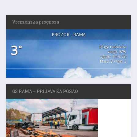
Vremenska prognoza
PROZOR - RAMA
3
°
blaga naoblaka
vlaga: 97%
vjetar: 1m/s SSI
Maks. 3 • Min. 3
GS RAMA – PRIJAVA ZA POSAO