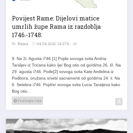
Povijest Rame: Dijelovi matice
umrlih župe Rama iz razdoblja
1746.-1748.
Rama
04.04.2021. 14:27h
9. Na 2i. Agusta i746.[1] Pojde sovoga svita Andria
Taraljev iz Trićana kako /je/ Bog otio od go/di/na 26. i0. Na
29. agusta i746. Pođe[2] sovoga svita Kate Anđelina iz
Podbora, oružana s/veti/ sacramenti od go/di/na 24. ii. Na
6. Setebra i746. Pojd/e/ sovoga svita Lucia Taraljeva kako
Bog otio…
Pročitajte više