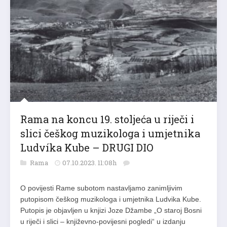
Rama na koncu 19. stoljeća u riječi i
slici češkog muzikologa i umjetnika
Ludvíka Kube – DRUGI DIO
Rama
07.10.2023. 11:08h
O povijesti Rame subotom nastavljamo zanimljivim
putopisom češkog muzikologa i umjetnika Ludvika Kube.
Putopis je objavljen u knjizi Joze Džambe „O staroj Bosni
u riječi i slici – književno-povijesni pogledi“ u izdanju