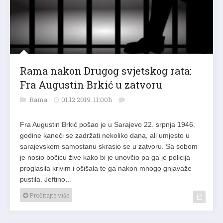
Rama nakon Drugog svjetskog rata:
Fra Augustin Brkić u zatvoru
Rama
01.12.2019. 11:00h
Fra Augustin Brkić pošao je u Sarajevo 22. srpnja 1946.
godine kaneći se zadržati nekoliko dana, ali umjesto u
sarajevskom samostanu skrasio se u zatvoru. Sa sobom
je nosio bočicu žive kako bi je unovčio pa ga je policija
proglasila krivim i ošišala te ga nakon mnogo gnjavaže
pustila. Jeftino…
Pročitajte više