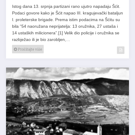
Istog dana 13. srpnja partizani rano ujutro napadaju Šćit.
Podaci govo­re kako je Šćit napao III. kragujevački bataljun
I. proleterske brigade. Pre­ma istim podacima na Šćitu su
bila “54 naoružana neprijatelja: 13 oružni­ka, 27 ustaša i
14 ustaških milicionera”.[1] Velik dio policije i oružnika se
razbježao ili je bio zarobljen,…
Pročitajte više