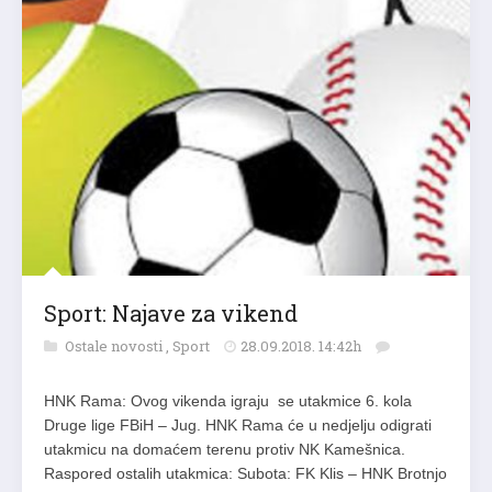
Sport: Najave za vikend
Ostale novosti
,
Sport
28.09.2018. 14:42h
HNK Rama: Ovog vikenda igraju se utakmice 6. kola
Druge lige FBiH – Jug. HNK Rama će u nedjelju odigrati
utakmicu na domaćem terenu protiv NK Kamešnica.
Raspored ostalih utakmica: Subota: FK Klis – HNK Brotnjo