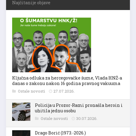
Najčitanije objave
Ključna odluka za hercegovačke šume, Vlada HNŽ-a
danas o zakonu nakon 16 godina pravnog vakuuma
Ostale novosti
27.07.2026.
Policija u Prozor-Rami pronašla heroin i
uhitila jednu osobu
Ostale novosti
30.07.2026.
Drago Borić (1973.-2026.)