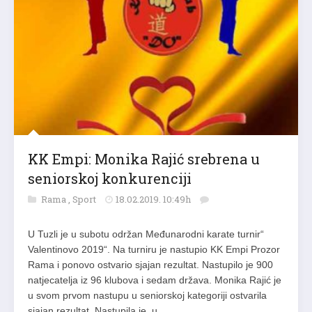
KK Empi: Monika Rajić srebrena u
seniorskoj konkurenciji
Rama
,
Sport
18.02.2019. 10:49h
U Tuzli je u subotu održan Međunarodni karate turnir“
Valentinovo 2019“. Na turniru je nastupio KK Empi Prozor
Rama i ponovo ostvario sjajan rezultat. Nastupilo je 900
natjecatelja iz 96 klubova i sedam država. Monika Rajić je
u svom prvom nastupu u seniorskoj kategoriji ostvarila
sjajan rezultat. Nastupila je u…