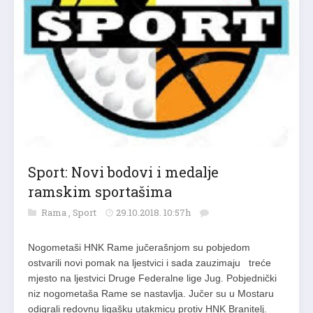
Sport: Novi bodovi i medalje
ramskim sportašima
Rama
,
Sport
29.10.2018. 10:57h
Nogometaši HNK Rame jučerašnjom su pobjedom
ostvarili novi pomak na ljestvici i sada zauzimaju treće
mjesto na ljestvici Druge Federalne lige Jug. Pobjednički
niz nogometaša Rame se nastavlja. Jučer su u Mostaru
odigrali redovnu ligašku utakmicu protiv HNK Branitelj.