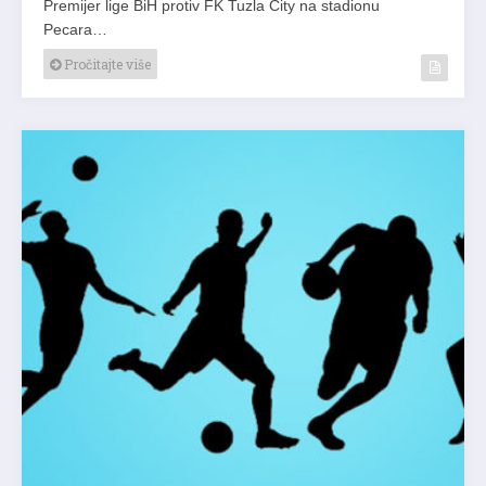
Premijer lige BiH protiv FK Tuzla City na stadionu
Pecara…
Pročitajte više