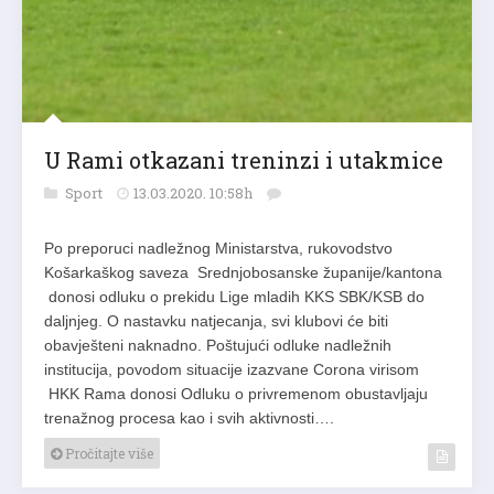
U Rami otkazani treninzi i utakmice
Sport
13.03.2020. 10:58h
Po preporuci nadležnog Ministarstva, rukovodstvo
Košarkaškog saveza Srednjobosanske županije/kantona
donosi odluku o prekidu Lige mladih KKS SBK/KSB do
daljnjeg. O nastavku natjecanja, svi klubovi će biti
obavješteni naknadno. Poštujući odluke nadležnih
institucija, povodom situacije izazvane Corona virisom
HKK Rama donosi Odluku o privremenom obustavljaju
trenažnog procesa kao i svih aktivnosti….
Pročitajte više