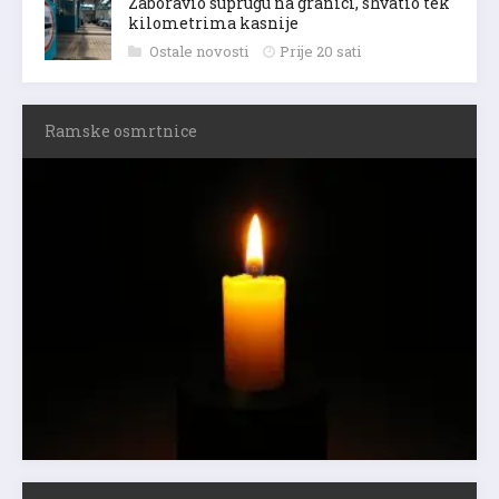
Zaboravio suprugu na granici, shvatio tek
kilometrima kasnije
Ostale novosti
Prije 20 sati
Ramske osmrtnice