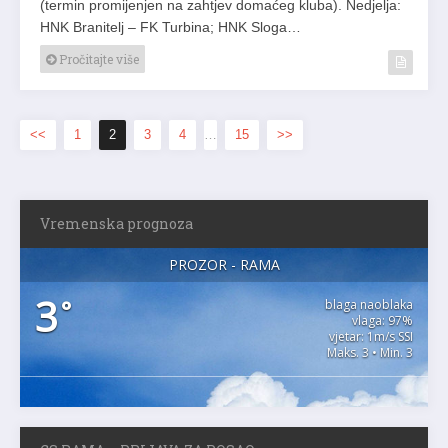
(termin promijenjen na zahtjev domaćeg kluba). Nedjelja:
HNK Branitelj – FK Turbina; HNK Sloga…
Pročitajte više
<<
1
2
3
4
…
15
>>
Vremenska prognoza
PROZOR - RAMA
3
°
blaga naoblaka
vlaga: 97%
vjetar: 1m/s SSI
Maks. 3 • Min. 3