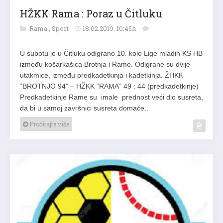
HŽKK Rama : Poraz u Čitluku
Rama
,
Sport
18.02.2019. 10:45h
U subotu je u Čitluku odigrano 10. kolo Lige mladih KS HB
između košarkašica Brotnja i Rame. Odigrane su dvije
utakmice, između predkadetkinja i kadetkinja. ŽHKK
“BROTNJO 94” – HŽKK “RAMA” 49 : 44 (predkadetkinje)
Predkadetkinje Rame su imale prednost veći dio susreta,
da bi u samoj završnici susreta domaće…
Pročitajte više