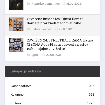
Ramske osmrtnice
31.07.2026.
Otvorena kušaonica “Okusi Rame”,
domaći proizvodi nadohvat ruke
Ostale novosti
27.07.2026.
ZAVRŠEN 24. STREETBALL RAMA: Ekipa
CIBONA Aqua Flamm osvojila naslov
nakon sjajne završnice
Sport
02.08.2026.
Kategorije sadržaja
Gospodarstvo
1006
Kolumne
339
Kultura
1720