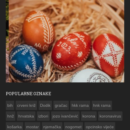
POPULARNE OZNAKE
ČESTITKA RAMSKOG VJESNIKA ZA USKRS 2023. GODINE
bih
crveni križ
Dodik
gračac
hkk rama
hnk rama


hnž
hrvatska
izbori
jozo ivančević
korona
koronavirus
košarka
mostar
njemačka
nogomet
opcinsko vijeće