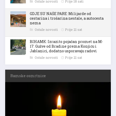
Ostale novosti
Prije 18 sati
GDJE SU NAŠE PARE: Milijarde od
cestarina i trošarina nestale, a autocesta
nema
Ostale novosti
Prije 21 sat
BIHAMK: Izrazito pojačan promet na M-
17: Gužve od Bradine prema Konjicu i
Jablanici, dodatno usporavaju radovi
Ostale novosti
Prije 21 sat
Ramske osmrtnice