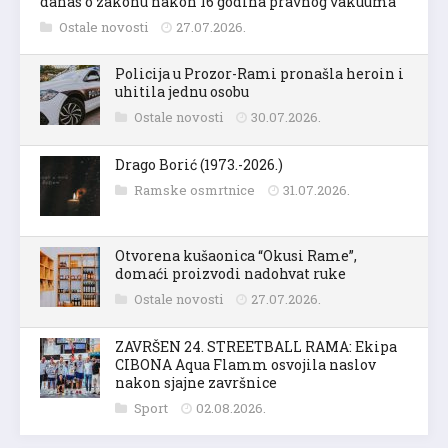
danas o zakonu nakon 16 godina pravnog vakuuma
Ostale novosti
27.07.2026.
Policija u Prozor-Rami pronašla heroin i
uhitila jednu osobu
Ostale novosti
30.07.2026.
Drago Borić (1973.-2026.)
Ramske osmrtnice
31.07.2026.
Otvorena kušaonica “Okusi Rame”,
domaći proizvodi nadohvat ruke
Ostale novosti
27.07.2026.
ZAVRŠEN 24. STREETBALL RAMA: Ekipa
CIBONA Aqua Flamm osvojila naslov
nakon sjajne završnice
Sport
02.08.2026.