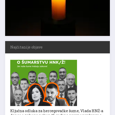
Najčitanije objave
Ključna odluka za hercegovačke šume, Vlada HNŽ-a