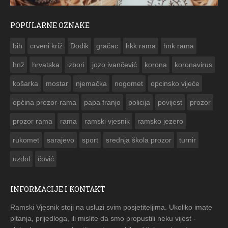
POPULARNE OZNAKE
ČESTITKA RAMSKOG VJESNIKA ZA USKRS 2023. GODINE
bih
crveni križ
Dodik
gračac
hkk rama
hnk rama


hnž
hrvatska
izbori
jozo ivančević
korona
koronavirus
košarka
mostar
njemačka
nogomet
opcinsko vijeće
općina prozor-rama
papa franjo
policija
povijest
prozor
prozor rama
rama
ramski vjesnik
ramsko jezero
rukomet
sarajevo
sport
srednja škola prozor
turnir
uzdol
čović
INFORMACIJE I KONTAKT
Ramski Vjesnik stoji na usluzi svim posjetiteljima. Ukoliko imate
pitanja, prijedloga, ili mislite da smo propustili neku vijest -