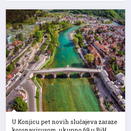
U Konjicu pet novih slučajeva zaraze
koronavirusom, ukupno 69 u BiH