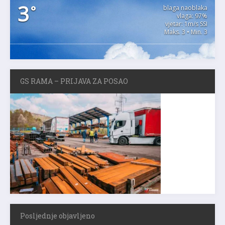
3
°
blaga naoblaka
vlaga: 97%
vjetar: 1m/s SSI
Maks. 3 • Min. 3
GS RAMA – PRIJAVA ZA POSAO
Posljednje objavljeno