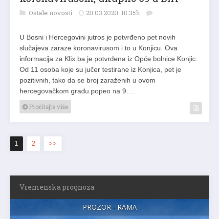
Ostale novosti
20.03.2020. 10:35h
U Bosni i Hercegovini jutros je potvrđeno pet novih
slučajeva zaraze koronavirusom i to u Konjicu. Ova
informacija za Klix.ba je potvrđena iz Opće bolnice Konjic.
Od 11 osoba koje su jučer testirane iz Konjica, pet je
pozitivnih, tako da se broj zaraženih u ovom
hercegovačkom gradu popeo na 9….
Pročitajte više
1
2
>>
Vremenska prognoza
PROZOR - RAMA