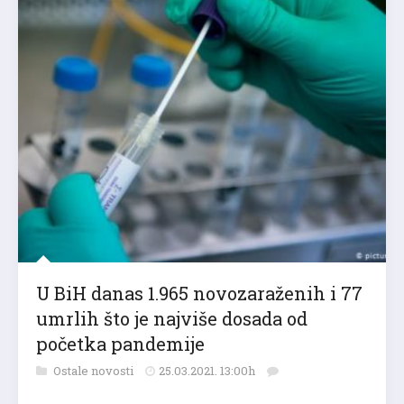
U BiH danas 1.965 novozaraženih i 77
umrlih što je najviše dosada od
početka pandemije
Ostale novosti
25.03.2021. 13:00h