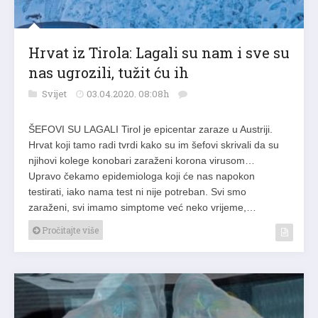
Hrvat iz Tirola: Lagali su nam i sve su
nas ugrozili, tužit ću ih
Svijet
03.04.2020. 08:08h
ŠEFOVI SU LAGALI Tirol je epicentar zaraze u Austriji.
Hrvat koji tamo radi tvrdi kako su im šefovi skrivali da su
njihovi kolege konobari zaraženi korona virusom…
Upravo čekamo epidemiologa koji će nas napokon
testirati, iako nama test ni nije potreban. Svi smo
zaraženi, svi imamo simptome već neko vrijeme,…
Pročitajte više