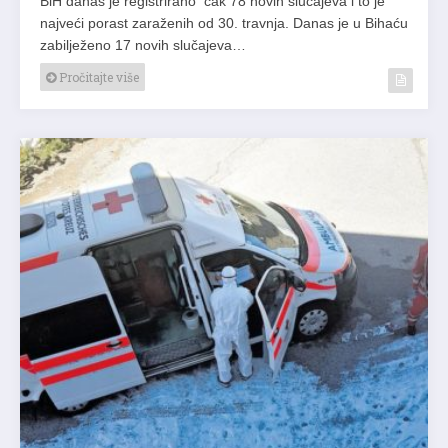
BiH danas je registrirano čak 78 novih slučajeva i to je
najveći porast zaraženih od 30. travnja. Danas je u Bihaću
zabilježeno 17 novih slučajeva…
Pročitajte više