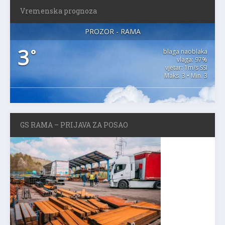
Vremenska prognoza
PROZOR - RAMA
3
°
blaga naoblaka
vlaga: 97%
vjetar: 1m/s SSI
Maks. 3 • Min. 3
GS RAMA – PRIJAVA ZA POSAO