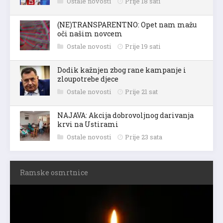
Ostale novosti
Prije 18 sati
(NE)TRANSPARENTNO: Opet nam mažu
oči našim novcem
Ostale novosti
Prije 19 sati
Dodik kažnjen zbog rane kampanje i
zloupotrebe djece
Ostale novosti
Prije 21 sat
NAJAVA: Akcija dobrovoljnog darivanja
krvi na Ustirami
Ostale novosti
Prije 23 sata
Ramske osmrtnice