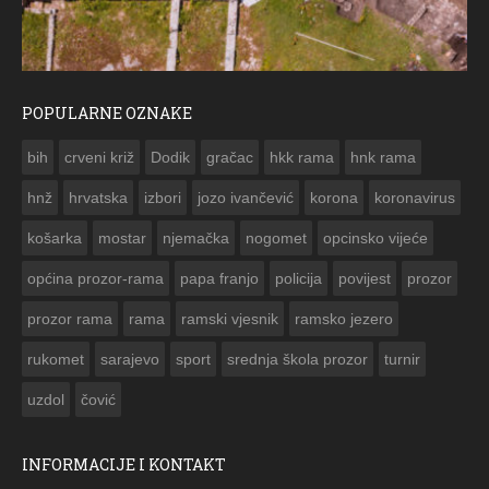
POPULARNE OZNAKE
ČESTITKA RAMSKOG VJESNIKA ZA US
bih
crveni križ
Dodik
gračac
hkk rama
hnk rama


hnž
hrvatska
izbori
jozo ivančević
korona
koronavirus
košarka
mostar
njemačka
nogomet
opcinsko vijeće
općina prozor-rama
papa franjo
policija
povijest
prozor
prozor rama
rama
ramski vjesnik
ramsko jezero
rukomet
sarajevo
sport
srednja škola prozor
turnir
uzdol
čović
INFORMACIJE I KONTAKT