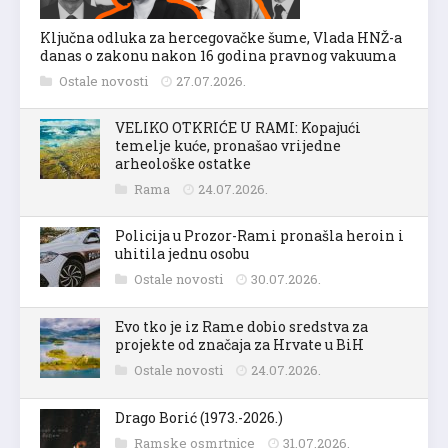
Ključna odluka za hercegovačke šume, Vlada HNŽ-a
danas o zakonu nakon 16 godina pravnog vakuuma
Ostale novosti
27.07.2026.
VELIKO OTKRIĆE U RAMI: Kopajući
temelje kuće, pronašao vrijedne
arheološke ostatke
Rama
24.07.2026.
Policija u Prozor-Rami pronašla heroin i
uhitila jednu osobu
Ostale novosti
30.07.2026.
Evo tko je iz Rame dobio sredstva za
projekte od značaja za Hrvate u BiH
Ostale novosti
24.07.2026.
Drago Borić (1973.-2026.)
Ramske osmrtnice
31.07.2026.