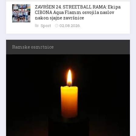
ZAVRŠEN 24. STREETBALL RAMA: Ekipa
CIBONA Aqua Flamm osvojila naslov
nakon sjajne završnice
Sport
02.08.2026.
Ramske osmrtnice