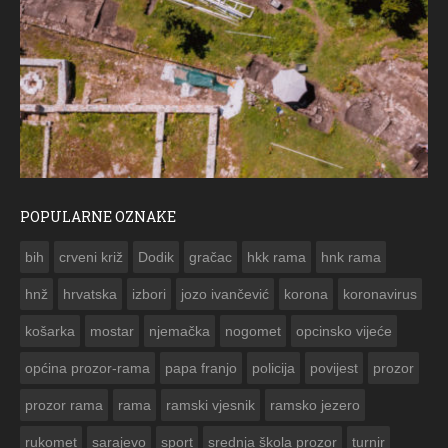
POPULARNE OZNAKE
ČESTITKA RAMSKOG VJESNIKA ZA USKRS 2023. GODINE
bih
crveni križ
Dodik
gračac
hkk rama
hnk rama


hnž
hrvatska
izbori
jozo ivančević
korona
koronavirus
košarka
mostar
njemačka
nogomet
opcinsko vijeće
općina prozor-rama
papa franjo
policija
povijest
prozor
prozor rama
rama
ramski vjesnik
ramsko jezero
rukomet
sarajevo
sport
srednja škola prozor
turnir