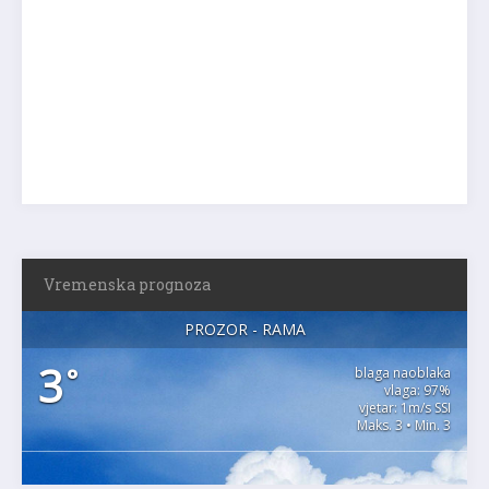
Vremenska prognoza
PROZOR - RAMA
3
°
blaga naoblaka
vlaga: 97%
vjetar: 1m/s SSI
Maks. 3 • Min. 3