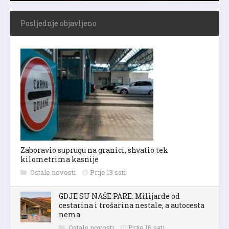
Posljednje objavljeno
Zaboravio suprugu na granici, shvatio tek
kilometrima kasnije
Ostale novosti
Prije 13 sati
GDJE SU NAŠE PARE: Milijarde od
cestarina i trošarina nestale, a autocesta
nema
Ostale novosti
Prije 16 sati