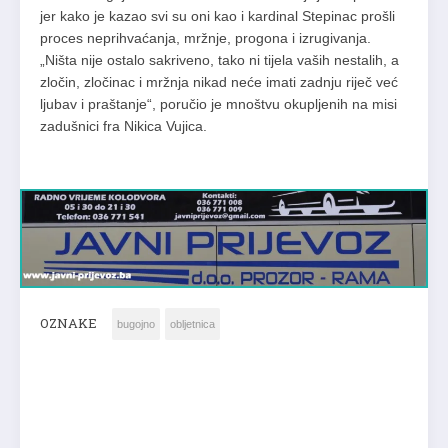
jer kako je kazao svi su oni kao i kardinal Stepinac prošli
proces neprihvaćanja, mržnje, progona i izrugivanja.
„Ništa nije ostalo sakriveno, tako ni tijela vaših nestalih, a
zločin, zločinac i mržnja nikad neće imati zadnju riječ već
ljubav i praštanje“, poručio je mnoštvu okupljenih na misi
zadušnici fra Nikica Vujica.
OZNAKE
bugojno
obljetnica