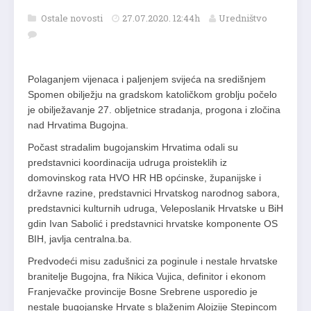
Ostale novosti
27.07.2020. 12:44h
Uredništvo
Polaganjem vijenaca i paljenjem svijeća na središnjem
Spomen obilježju na gradskom katoličkom groblju počelo
je obilježavanje 27. obljetnice stradanja, progona i zločina
nad Hrvatima Bugojna.
Počast stradalim bugojanskim Hrvatima odali su
predstavnici koordinacija udruga proisteklih iz
domovinskog rata HVO HR HB općinske, županijske i
državne razine, predstavnici Hrvatskog narodnog sabora,
predstavnici kulturnih udruga, Veleposlanik Hrvatske u BiH
gdin Ivan Sabolić i predstavnici hrvatske komponente OS
BIH, javlja centralna.ba.
Predvodeći misu zadušnici za poginule i nestale hrvatske
branitelje Bugojna, fra Nikica Vujica, definitor i ekonom
Franjevačke provincije Bosne Srebrene usporedio je
nestale bugojanske Hrvate s blaženim Alojzije Stepincom