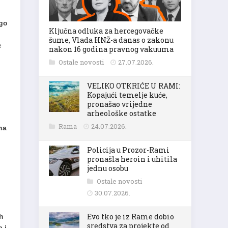
ego
Ključna odluka za hercegovačke
šume, Vlada HNŽ-a danas o zakonu
e
nakon 16 godina pravnog vakuuma
Ostale novosti
27.07.2026.
VELIKO OTKRIĆE U RAMI:
Kopajući temelje kuće,
pronašao vrijedne
arheološke ostatke
Rama
24.07.2026.
na
Policija u Prozor-Rami
pronašla heroin i uhitila
jednu osobu
Ostale novosti
30.07.2026.
Evo tko je iz Rame dobio
ih
sredstva za projekte od
 i