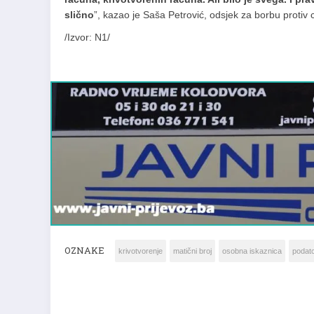
slično
”, kazao je Saša Petrović, odsjek za borbu protiv
/Izvor: N1/
OZNAKE
krivotvorenje
matični broj
osobna iskaznica
podatc