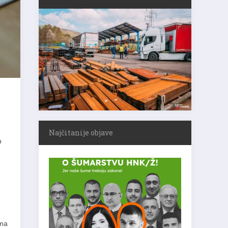
Najčitanije objave
b
ama