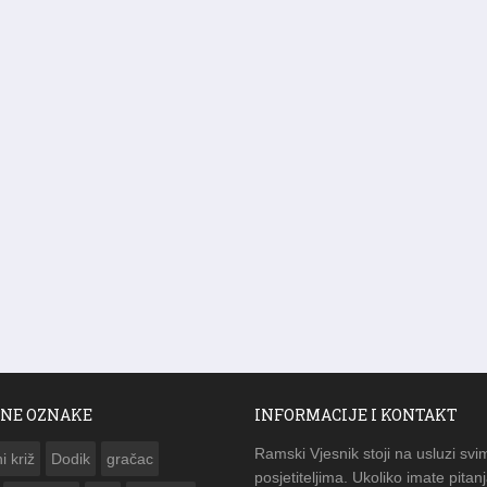
NE OZNAKE
INFORMACIJE I KONTAKT
Ramski Vjesnik stoji na usluzi svi
i križ
Dodik
gračac
posjetiteljima. Ukoliko imate pitanj