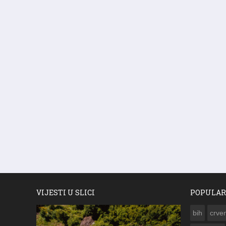
VIJESTI U SLICI
POPULAR
bih
crven