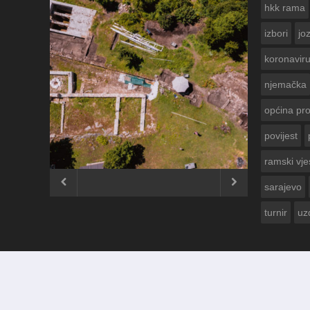
hkk rama
izbori
jo
koronavir
njemačka
općina pr
povijest
ČESTITKA R
USKRS 2023.
ramski vje


sarajevo
turnir
uz
© 2012 - 2026
Ramski Vjesnik
. Sva prava pridržana.
Izrada i održavanje:
KRAFTBIT | studio development