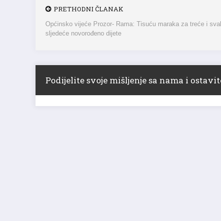
PRETHODNI ČLANAK
Općinsko vijeće Prozor- Rama: Tisuću maraka za treće i sva
sljedeće novorođeno dijete
Podijelite svoje mišljenje sa nama i ostav