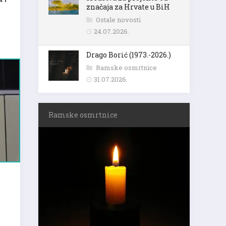
značaja za Hrvate u BiH
Ostale novosti
24.07.2026.
Drago Borić (1973.-2026.)
Ramske osmrtnice
31.07.2026.
Ramske osmrtnice