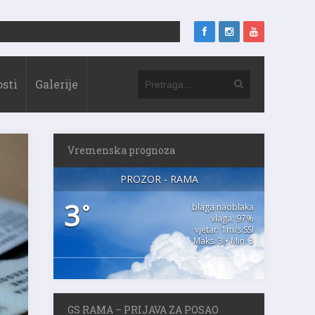
sti
Galerije
Vremenska prognoza
PROZOR - RAMA
3
°
blaga naoblaka
vlaga: 97%
vjetar: 1m/s SSI
Maks. 3 • Min. 3
GS RAMA – PRIJAVA ZA POSAO