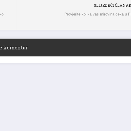
SLIJEDEĆI ČLANA
ko
Provjerite kolika vas mirovina čeka u 
ite komentar