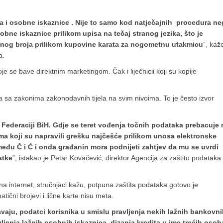
a i osobne iskaznice . Nije to samo kod natječajnih procedura n
obne iskaznice prilikom upisa na tečaj stranog jezika, što je
ičnog broja prilikom kupovine karata za nogometnu utakmicu
”, kaž
a.
e se bave direktnim marketingom. Čak i liječnicii koji su kopije
a sa zakonima zakonodavnih tijela na svim nivoima. To je često izvor
Federaciji BiH. Gdje se teret vođenja točnih podataka prebacuje 
ma koji su napravili grešku najčešće prilikom unosa elektronske
zmeđu Č i Ć i onda građanin mora podnijeti zahtjev da mu se uvrdi
atke
”, istakao je Petar Kovačević, direktor Agencija za zaštitu podataka
a internet, stručnjaci kažu, potpuna zaštita podataka gotovo je
ični brojevi i lične karte nisu meta.
avaju, podatci korisnika u smislu pravljenja nekih lažnih bankovn
vljenja lažnih osobnih iskaznica, dizanja kredita u ime trećih osoba