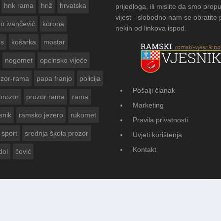
hnk rama
hnž
hrvatska
prijedloga, ili mislite da smo propu
vijest - slobodno nam se obratite
zo ivančević
korona
nekih od linkova ispod.
us
košarka
mostar
nogomet
opcinsko vijeće
ozor-rama
papa franjo
policija
Pošalji članak
prozor
prozor rama
rama
AMSKOG VJESNIKA ZA
Marketing
 GODINE
snik
ramsko jezero
rukomet
Pravila privatnosti
sport
srednja škola prozor
Uvjeti korištenja
Kontakt
dol
čović