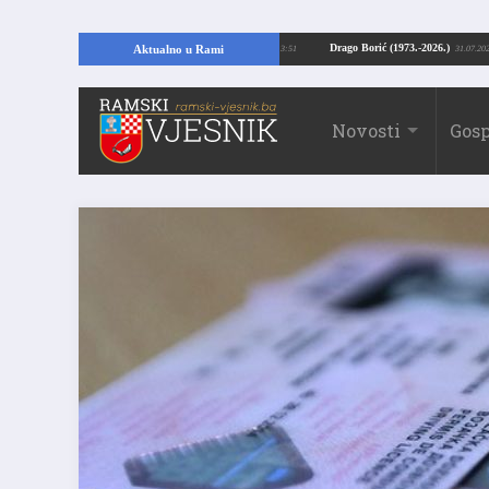
ući temelje kuće, pronašao vrijedne arheološke ostatke
Drago Borić (1973.-20
Aktualno u Rami
24.07.2026. 13:51
Novosti
Gosp