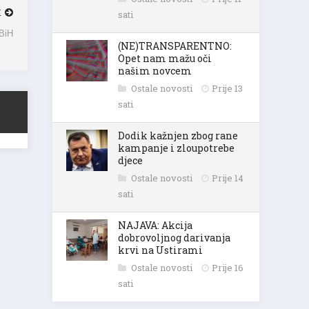
K
sati
FBiH
(NE)TRANSPARENTNO:
Opet nam mažu oči
našim novcem
Ostale novosti
Prije 13
sati
Dodik kažnjen zbog rane
kampanje i zloupotrebe
djece
Ostale novosti
Prije 14
sati
NAJAVA: Akcija
dobrovoljnog darivanja
krvi na Ustirami
Ostale novosti
Prije 16
sati