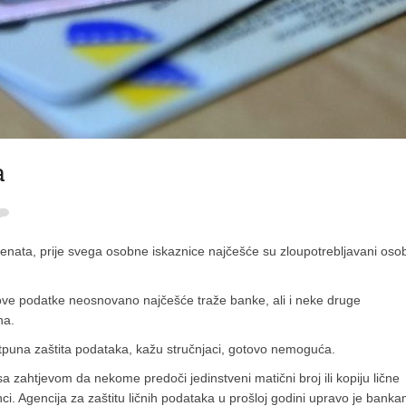
a
menata, prije svega osobne iskaznice najčešće su zloupotrebljavani oso
ve podatke neosnovano najčešće traže banke, ali i neke druge
na.
potpuna zaštita podataka, kažu stručnjaci, gotovo nemoguća.
sa zahtjevom da nekome predoči jedinstveni matični broj ili kopiju lične
ci. Agencija za zaštitu ličnih podataka u prošloj godini upravo je bank