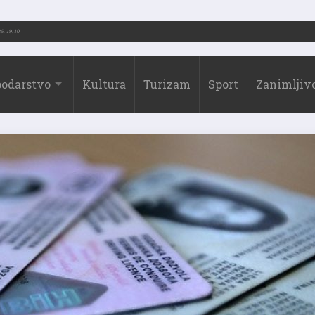
26.)
31.07.2026. 19:10
odarstvo
Kultura
Turizam
Sport
Zanimljivo