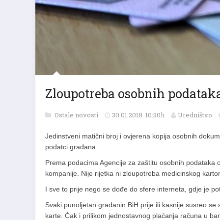
Zloupotreba osobnih podatak
Ostale novosti
30.01.2018. 10:30h
Uredništvo
Jedinstveni matični broj i ovjerena kopija osobnih doku
podatci građana.
Prema podacima Agencije za zaštitu osobnih podataka o
kompanije. Nije rijetka ni zloupotreba medicinskog karto
I sve to prije nego se dođe do sfere interneta, gdje je 
Svaki punoljetan građanin BiH prije ili kasnije susreo se 
karte. Čak i prilikom jednostavnog plaćanja računa u ban