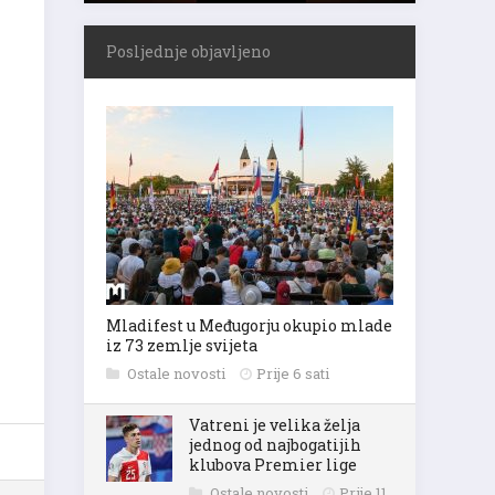
Posljednje objavljeno
Mladifest u Međugorju okupio mlade
iz 73 zemlje svijeta
Ostale novosti
Prije 6 sati
Vatreni je velika želja
jednog od najbogatijih
klubova Premier lige
Ostale novosti
Prije 11