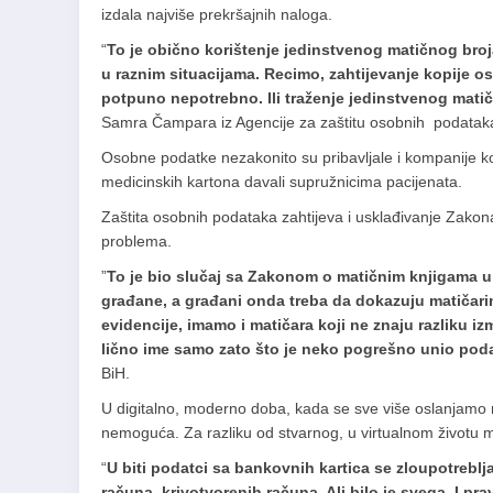
izdala najviše prekršajnih naloga.
“
To je obično korištenje jedinstvenog matičnog broj
u raznim situacijama. Recimo, zahtijevanje kopije os
potpuno nepotrebno. Ili traženje jedinstvenog mat
Samra Čampara iz Agencije za zaštitu osobnih podatak
Osobne podatke nezakonito su pribavljale i kompanije koj
medicinskih kartona davali supružnicima pacijenata.
Zaštita osobnih podataka zahtijeva i usklađivanje Zakon
problema.
”
To je bio slučaj sa Zakonom o matičnim knjigama u 
građane, a građani onda treba da dokazuju matičari
evidencije, imamo i matičara koji ne znaju razliku i
lično ime samo zato što je neko pogrešno unio pod
BiH.
U digitalno, moderno doba, kada se sve više oslanjamo n
nemoguća. Za razliku od stvarnog, u virtualnom životu mat
“
U biti podatci sa bankovnih kartica se zloupotreblj
računa, krivotvorenih računa. Ali bilo je svega. I pra