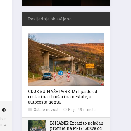
Posljednje objavljeno
GDJE SU NAŠE PARE: Milijarde od
cestarina i trošarina nestale, a
autocesta nema
Ostale novosti
Prije 49 minuta
K
zbor
BIHAMK: Izrazito pojačan
oma
promet na M-17: Gužve od