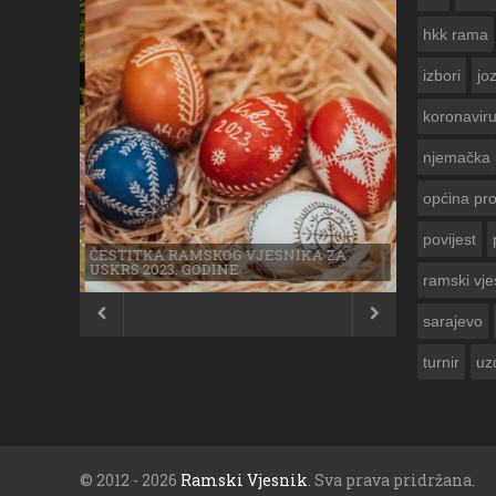
hkk rama
izbori
jo
koronavir
njemačka
općina pr
povijest
ČESTITKA RAMSKOG VJESNIKA ZA
USKRS 2023. GODINE
ramski vje


sarajevo
turnir
uz
© 2012 - 2026
Ramski Vjesnik
. Sva prava pridržana.