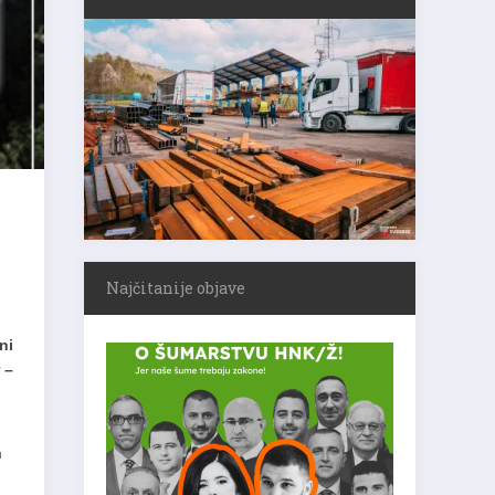
Najčitanije objave
ni
 –
m