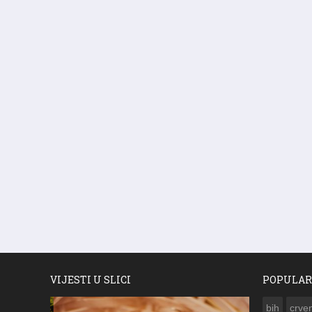
VIJESTI U SLICI
POPULAR
bih
crven