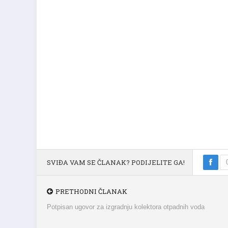
SVIĐA VAM SE ČLANAK? PODIJELITE GA!
PRETHODNI ČLANAK
Potpisan ugovor za izgradnju kolektora otpadnih voda