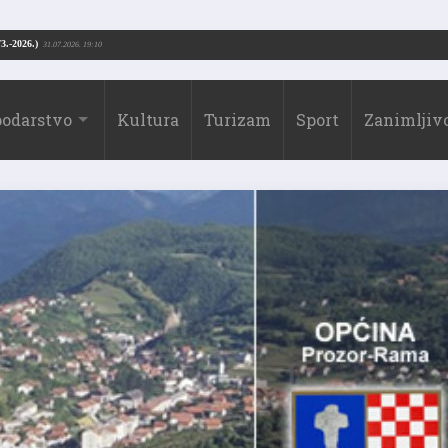
go Borić (1973.-2026.)
31.07.2026. 19:10
odarstvo
Kultura
Turizam
Sport
Zanimljivo