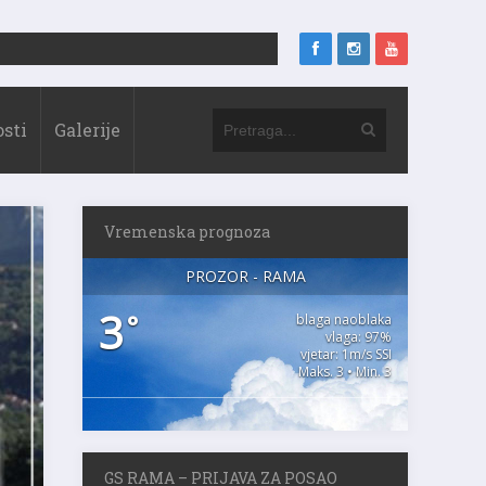
sti
Galerije
Vremenska prognoza
PROZOR - RAMA
3
°
blaga naoblaka
vlaga: 97%
vjetar: 1m/s SSI
Maks. 3 • Min. 3
GS RAMA – PRIJAVA ZA POSAO