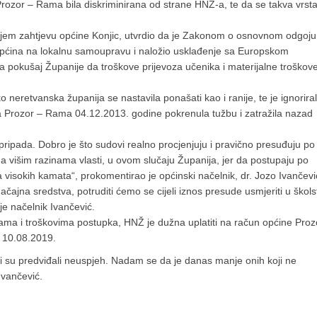
ozor – Rama bila diskriminirana od strane HNŽ-a, te da se takva vrst
nijem zahtjevu općine Konjic, utvrdio da je Zakonom o osnovnom odgoju 
pćina na lokalnu samoupravu i naložio usklađenje sa Europskom
 pokušaj Županije da troškove prijevoza učenika i materijalne troškov
retvanska županija se nastavila ponašati kao i ranije, te je ignorira
a Prozor – Rama 04.12.2013. godine pokrenula tužbu i zatražila nazad
ipada. Dobro je što sudovi realno procjenjuju i pravično presuđuju po
a višim razinama vlasti, u ovom slučaju Županija, jer da postupaju po
a visokih kamata“, prokomentirao je općinski načelnik, dr. Jozo Ivančevi
čajna sredstva, potruditi ćemo se cijeli iznos presude usmjeriti u škols
je načelnik Ivančević.
ma i troškovima postupka, HNŽ je dužna uplatiti na račun općine Proz
 10.08.2019.
i koji su predviđali neuspjeh. Nadam se da je danas manje onih koji ne
Ivančević.