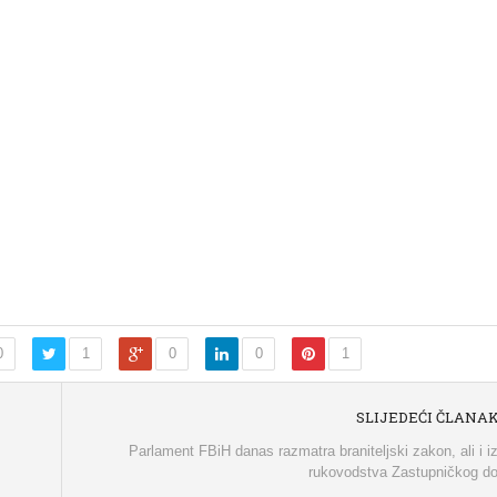
0
1
0
0
1
SLIJEDEĆI ČLANA
Parlament FBiH danas razmatra braniteljski zakon, ali i i
rukovodstva Zastupničkog d