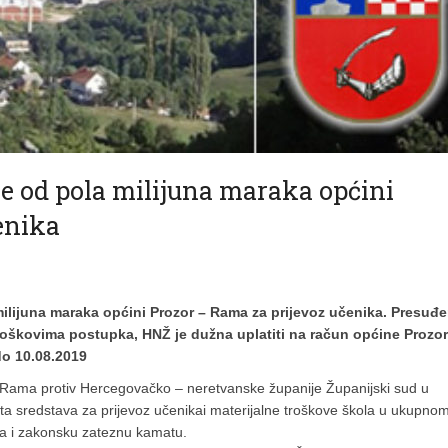
še od pola milijuna maraka općini
enika
ilijuna maraka općini Prozor – Rama za prijevoz učenika. Presuđe
oškovima postupka, HNŽ je dužna uplatiti na račun općine Prozor
do 10.08.2019
Rama protiv Hercegovačko – neretvanske županije Županijski sud u
ta sredstava za prijevoz učenikai materijalne troškove škola u ukupno
a i zakonsku zateznu kamatu.