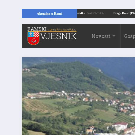
ĆE U RAMI: Kopajući temelje kuće, pronašao vrijedne arheološke ostatke
Dra
Aktualno u Rami
24.07.2026. 13:51
Novosti
Gosp