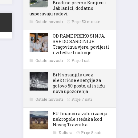
Bradine prema Konjicu i
Jablanici, dodatno
usporavaju radovi
Ostale novosti
Prije 52 minute
OD RAME PREKO SINJA,
SVE DO SARDINIJE:
Tragovima vjere, povijesti
i viteške tradicije
Ostale novosti
Prije 1 sat
BiH smanjila uvoz
električne energije za
gotovo 50 posto, ali stižu
nova upozorenja
Ostale novosti
Prije 7 sati
EU financira valorizaciju
nekropole stećaka kod
Novog Travnika
Kultura
Prije 8 sati