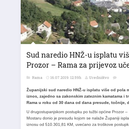
Sud naredio HNŽ-u isplatu vi
Prozor – Rama za prijevoz uč
Rama
16.07.2019. 12:59h
Uredništvo
Županijski sud naredio HNŽ-u isplatu više od pola m
iznos, zajedno sa zakonskim zateznim kamatama i tr
Rama u roku od 30 dana od dana presude, točnije, 
U drugostupanjskom postupku po tužbi općine Prozor – 
Mostaru donio je presudu kojom se nalaže Županiji ispla
iznosu od 510.301,81 KM, uvećano za troškove postupk