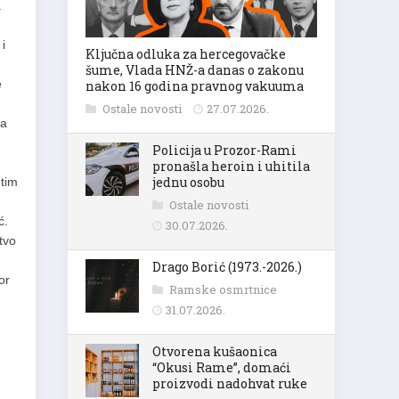
a
i
Ključna odluka za hercegovačke
šume, Vlada HNŽ-a danas o zakonu
e
nakon 16 godina pravnog vakuuma
Ostale novosti
27.07.2026.
la
Policija u Prozor-Rami
pronašla heroin i uhitila
jednu osobu
 tim
Ostale novosti
ć.
30.07.2026.
tvo
Drago Borić (1973.-2026.)
or
Ramske osmrtnice
31.07.2026.
Otvorena kušaonica
“Okusi Rame”, domaći
proizvodi nadohvat ruke