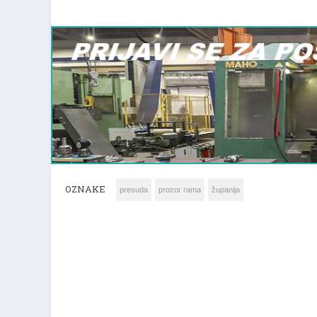
OZNAKE
presuda
prozor rama
županija