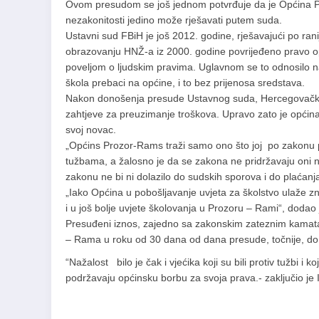
Ovom presudom se još jednom potvrđuje da je Općina Pr
nezakonitosti jedino može rješavati putem suda.
Ustavni sud FBiH je još 2012. godine, rješavajući po ra
obrazovanju HNŽ-a iz 2000. godine povrijeđeno pravo o
poveljom o ljudskim pravima. Uglavnom se to odnosilo na
škola prebaci na općine, i to bez prijenosa sredstava.
Nakon donošenja presude Ustavnog suda, Hercegovačko ne
zahtjeve za preuzimanje troškova. Upravo zato je općin
svoj novac.
„Općins Prozor-Rams traži samo ono što joj po zakonu pr
tužbama, a žalosno je da se zakona ne pridržavaju oni n
zakonu ne bi ni dolazilo do sudskih sporova i do plaćanj
„Iako Općina u pobošljavanje uvjeta za školstvo ulaže zna
i u još bolje uvjete školovanja u Prozoru – Rami“, dodao 
Presuđeni iznos, zajedno sa zakonskim zateznim kamata
– Rama u roku od 30 dana od dana presude, točnije, do
“Nažalost bilo je čak i vjećika koji su bili protiv tužbi 
podržavaju općinsku borbu za svoja prava.- zaključio je 