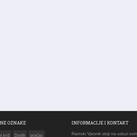
NE OZNAKE
INFORMACIJE I KONTAKT
Ramski Vjesnik stoji na usluzi svi
i križ
Dodik
gračac