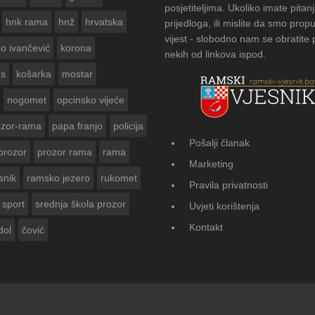
posjetiteljima. Ukoliko imate pitanj
hnk rama
hnž
hrvatska
prijedloga, ili mislite da smo propu
vijest - slobodno nam se obratite
zo ivančević
korona
nekih od linkova ispod.
us
košarka
mostar
nogomet
opcinsko vijeće
ozor-rama
papa franjo
policija
Pošalji članak
prozor
prozor rama
rama
FOTOGALERIJA: Čuvanje običaja u Donj
Marketing
Vasti
snik
ramsko jezero
rukomet
Pravila privatnosti
sport
srednja škola prozor
Uvjeti korištenja
Kontakt
dol
čović