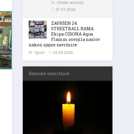
Ostale novosti
27.07.2026.
ZAVRŠEN 24.
STREETBALL RAMA:
Ekipa CIBONA Aqua
Flamm osvojila naslov
nakon sjajne završnice
Sport
02.08.2026.
Ramske osmrtnice