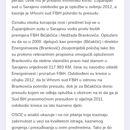
peradi, čime mu je pribavio imovinsku korist. Županijski
sud u Sarajevu oslobodio ga je optužbe u svibnju 2012, a
kasnije je Vrhovni sud FBiH potvrdio tu presudu.
Oznaku visoka korupcija nosi i predmet koji se u
Županijskom sudu u Sarajevu vodio protiv bivših
premijera FBiH Bičakčića i Nedžada Brankovića. Optuženi
su da su u 2000. djelujući kao premijer (Bičakčić) i direktor
Energoinvesta (Branković) zloupotrijebili položaj tako što
su protivno relevantnim propisima omogućili optuženom
Brankoviću da stekne vlasničko pravo nad stanom u
Sarajevu vrijednosti 217.983 KM, čime su navodno oštetili
Energoinvest i proračun FBiH. Oslobođeni su krivice u
ožujku 2012, da bi Vrhovni sud FBiH u odnosu na
Brankovića potvrdio presudu, dok je za Bičakčića donio
presudu kojom se odbija optužba s obzirom na to da ga je
Sud BiH pravomoćnom presudom iz siječnja 2011.
oslobodio krivice za isto kazneno djelo.
OSCE u analizi ukazuje i na niz pitanja koja izazivaju
zabrinutost u vezi sa kvalitetom istraga, kaznenog
gonjenja i presuđivanja u ovim predmetima. Tako je do