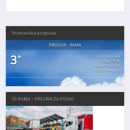
Vremenska prognoza
PROZOR - RAMA
3
°
blaga naoblaka
vlaga: 97%
vjetar: 1m/s SSI
Maks. 3 • Min. 3
GS RAMA – PRIJAVA ZA POSAO