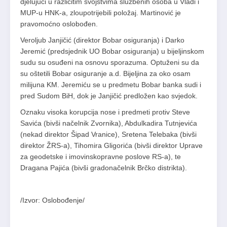
djelujući u različitim svojstvima službenih osoba u Vladi i
MUP-u HNK-a, zloupotrijebili položaj. Martinović je
pravomoćno oslobođen.
Veroljub Janjičić (direktor Bobar osiguranja) i Darko
Jeremić (predsjednik UO Bobar osiguranja) u bijeljinskom
sudu su osuđeni na osnovu sporazuma. Optuženi su da
su oštetili Bobar osiguranje a.d. Bijeljina za oko osam
milijuna KM. Jeremiću se u predmetu Bobar banka sudi i
pred Sudom BiH, dok je Janjičić predložen kao svjedok.
Oznaku visoka korupcija nose i predmeti protiv Steve
Savića (bivši načelnik Zvornika), Abdulkadira Tutnjevića
(nekad direktor Šipad Vranice), Sretena Telebaka (bivši
direktor ŽRS-a), Tihomira Gligorića (bivši direktor Uprave
za geodetske i imovinskopravne poslove RS-a), te
Dragana Pajića (bivši gradonačelnik Brčko distrikta).
/Izvor: Oslobođenje/