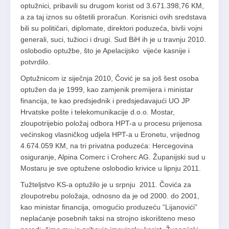
optužnici, pribavili su drugom korist od 3.671.398,76 KM,
a za taj iznos su oštetili proračun. Korisnici ovih sredstava
bili su političari, diplomate, direktori poduzeća, bivši vojni
generali, suci, tužioci i drugi. Sud BiH ih je u travnju 2010.
oslobodio optužbe, što je Apelacijsko vijeće kasnije i
potvrdilo.
Optužnicom iz siječnja 2010, Čović je sa još šest osoba
optužen da je 1999, kao zamjenik premijera i ministar
financija, te kao predsjednik i predsjedavajući UO JP
Hrvatske pošte i telekomunikacije d.o.o. Mostar,
zloupotrijebio položaj odbora HPT-a u procesu prijenosa
većinskog vlasničkog udjela HPT-a u Eronetu, vrijednog
4.674.059 KM, na tri privatna poduzeća: Hercegovina
osiguranje, Alpina Comerc i Croherc AG. Županijski sud u
Mostaru je sve optužene oslobodio krivice u lipnju 2011.
Tužteljstvo KS-a optužilo je u srpnju 2011. Čovića za
zloupotrebu položaja, odnosno da je od 2000. do 2001,
kao ministar financija, omogućio produzeću “Lijanovići”
neplaćanje posebnih taksi na strojno iskorišteno meso