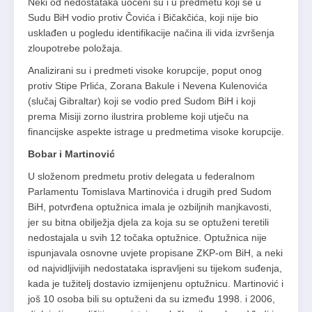
Neki od nedostataka uočeni su i u predmetu koji se u
Sudu BiH vodio protiv Čovića i Bičakčića, koji nije bio
usklađen u pogledu identifikacije načina ili vida izvršenja
zloupotrebe položaja.
Analizirani su i predmeti visoke korupcije, poput onog
protiv Stipe Prlića, Zorana Bakule i Nevena Kulenovića
(slučaj Gibraltar) koji se vodio pred Sudom BiH i koji
prema Misiji zorno ilustrira probleme koji utječu na
financijske aspekte istrage u predmetima visoke korupcije.
Bobar i Martinović
U složenom predmetu protiv delegata u federalnom
Parlamentu Tomislava Martinovića i drugih pred Sudom
BiH, potvrđena optužnica imala je ozbiljnih manjkavosti,
jer su bitna obilježja djela za koja su se optuženi teretili
nedostajala u svih 12 točaka optužnice. Optužnica nije
ispunjavala osnovne uvjete propisane ZKP-om BiH, a neki
od najvidljivijih nedostataka ispravljeni su tijekom suđenja,
kada je tužitelj dostavio izmijenjenu optužnicu. Martinović i
još 10 osoba bili su optuženi da su između 1998. i 2006,