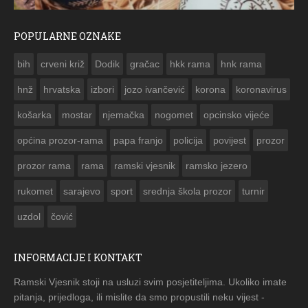
POPULARNE OZNAKE
ČESTITKA RAMSKOG VJESNIKA ZA USKRS 2023. GODINE
bih
crveni križ
Dodik
gračac
hkk rama
hnk rama


hnž
hrvatska
izbori
jozo ivančević
korona
koronavirus
košarka
mostar
njemačka
nogomet
opcinsko vijeće
općina prozor-rama
papa franjo
policija
povijest
prozor
prozor rama
rama
ramski vjesnik
ramsko jezero
rukomet
sarajevo
sport
srednja škola prozor
turnir
uzdol
čović
INFORMACIJE I KONTAKT
Ramski Vjesnik stoji na usluzi svim posjetiteljima. Ukoliko imate
pitanja, prijedloga, ili mislite da smo propustili neku vijest -