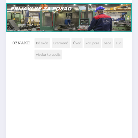
OZNAKE
Bičakčić
Branković
Čvoć
korupcija
osce
sud
visoka korupcija