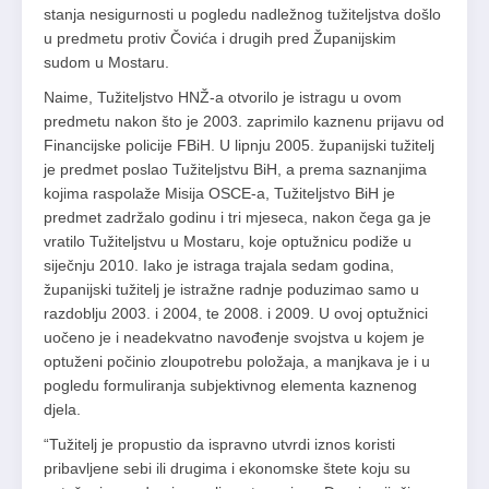
stanja nesigurnosti u pogledu nadležnog tužiteljstva došlo
u predmetu protiv Čovića i drugih pred Županijskim
sudom u Mostaru.
Naime, Tužiteljstvo HNŽ-a otvorilo je istragu u ovom
predmetu nakon što je 2003. zaprimilo kaznenu prijavu od
Financijske policije FBiH. U lipnju 2005. županijski tužitelj
je predmet poslao Tužiteljstvu BiH, a prema saznanjima
kojima raspolaže Misija OSCE-a, Tužiteljstvo BiH je
predmet zadržalo godinu i tri mjeseca, nakon čega ga je
vratilo Tužiteljstvu u Mostaru, koje optužnicu podiže u
siječnju 2010. Iako je istraga trajala sedam godina,
županijski tužitelj je istražne radnje poduzimao samo u
razdoblju 2003. i 2004, te 2008. i 2009. U ovoj optužnici
uočeno je i neadekvatno navođenje svojstva u kojem je
optuženi počinio zloupotrebu položaja, a manjkava je i u
pogledu formuliranja subjektivnog elementa kaznenog
djela.
“Tužitelj je propustio da ispravno utvrdi iznos koristi
pribavljene sebi ili drugima i ekonomske štete koju su