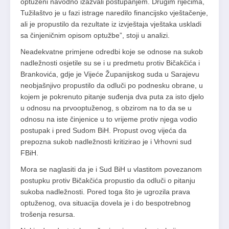
optuženi navodno izazvali postupanjem. Drugim riječima,
Tužilaštvo je u fazi istrage naredilo financijsko vještačenje,
ali je propustilo da rezultate iz izvještaja vještaka uskladi
sa činjeničnim opisom optužbe”, stoji u analizi.
Neadekvatne primjene odredbi koje se odnose na sukob
nadležnosti osjetile su se i u predmetu protiv Bičakčića i
Brankovića, gdje je Vijeće Županijskog suda u Sarajevu
neobjašnjivo propustilo da odluči po podnesku obrane, u
kojem je pokrenuto pitanje suđenja dva puta za isto djelo
u odnosu na prvooptuženog, s obzirom na to da se u
odnosu na iste činjenice u to vrijeme protiv njega vodio
postupak i pred Sudom BiH. Propust ovog vijeća da
prepozna sukob nadležnosti kritizirao je i Vrhovni sud
FBiH.
Mora se naglasiti da je i Sud BiH u vlastitom povezanom
postupku protiv Bičakčića propustio da odluči o pitanju
sukoba nadležnosti. Pored toga što je ugrozila prava
optuženog, ova situacija dovela je i do bespotrebnog
trošenja resursa.