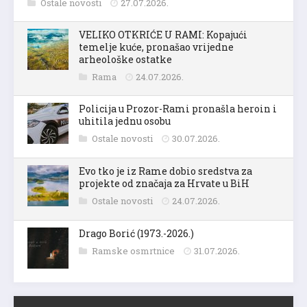
Ostale novosti
27.07.2026.
VELIKO OTKRIĆE U RAMI: Kopajući
temelje kuće, pronašao vrijedne
arheološke ostatke
Rama
24.07.2026.
Policija u Prozor-Rami pronašla heroin i
uhitila jednu osobu
Ostale novosti
30.07.2026.
Evo tko je iz Rame dobio sredstva za
projekte od značaja za Hrvate u BiH
Ostale novosti
24.07.2026.
Drago Borić (1973.-2026.)
Ramske osmrtnice
31.07.2026.