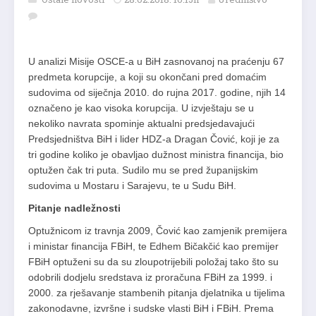
U analizi Misije OSCE-a u BiH zasnovanoj na praćenju 67
predmeta korupcije, a koji su okončani pred domaćim
sudovima od siječnja 2010. do rujna 2017. godine, njih 14
označeno je kao visoka korupcija. U izvještaju se u
nekoliko navrata spominje aktualni predsjedavajući
Predsjedništva BiH i lider HDZ-a Dragan Čović, koji je za
tri godine koliko je obavljao dužnost ministra financija, bio
optužen čak tri puta. Sudilo mu se pred županijskim
sudovima u Mostaru i Sarajevu, te u Sudu BiH.
Pitanje nadležnosti
Optužnicom iz travnja 2009, Čović kao zamjenik premijera
i ministar financija FBiH, te Edhem Bičakčić kao premijer
FBiH optuženi su da su zloupotrijebili položaj tako što su
odobrili dodjelu sredstava iz proračuna FBiH za 1999. i
2000. za rješavanje stambenih pitanja djelatnika u tijelima
zakonodavne, izvršne i sudske vlasti BiH i FBiH. Prema