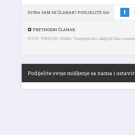
SVIĐA VAM SE ČLANAK? PODIJELITE GA!
PRETHODNI ČLANAK
FOTO: PROZOR- RAMA- Srednjoškolci obilježili Dan volonte
Podijelite svoje mišljenje sa nama i ostav