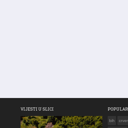
VIJESTI U SLICI
POPULAR
bih
crven