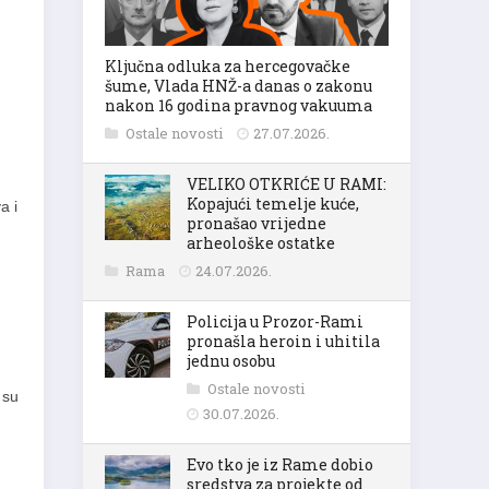
Ključna odluka za hercegovačke
šume, Vlada HNŽ-a danas o zakonu
nakon 16 godina pravnog vakuuma
Ostale novosti
27.07.2026.
VELIKO OTKRIĆE U RAMI:
Kopajući temelje kuće,
a i
pronašao vrijedne
arheološke ostatke
Rama
24.07.2026.
Policija u Prozor-Rami
pronašla heroin i uhitila
jednu osobu
Ostale novosti
 su
30.07.2026.
Evo tko je iz Rame dobio
sredstva za projekte od