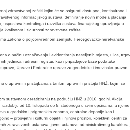
oj zdravstvenoj zaštiti kojim će se osigurati dostupna, kontinuirana i
zdravstvenog informacijskog sustava, definiranje novih modela plaćanja
, uspostava kontrolinga i razvitka sustava financijskog upravljanja u
 kvalitetom i sigurnosti zdravstvene zaštite.
nama Zakona o poljoprivrednom zemljištu Hercegovačko-neretvanske
na o načinu označavanja i evidentiranja naseljenih mjesta, ulica, trgov
nih jedinica i adresni registar, kao i pripadajuće baze podataka
amouprave, Uprave i Federalne uprave za geodetske i imovinsko-pravne
a o upravnim pristojbama s tarifom upravnih pristojbi HNŽ, kojim se
nom sustavnom deratiziranju na području HNŽ u 2016. godini. Akcija
 razdoblju od 10. listopada do 5. studenoga u svim općinama, a njome
ova u gradskim i prigradskim zonama, centralne deponije kao i
 – prosvjetni i kulturni objekti i njihovi prostori, kolektivni centri za
javnih zdravstvenih ustanova, javne ustanove administrativnog karaktera,