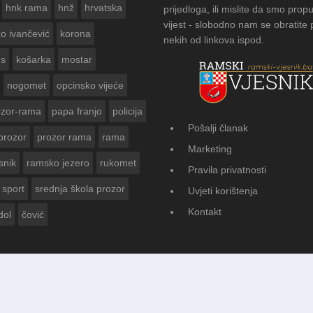
hnk rama
hnž
hrvatska
prijedloga, ili mislite da smo propu
vijest - slobodno nam se obratite
zo ivančević
korona
nekih od linkova ispod.
us
košarka
mostar
nogomet
opcinsko vijeće
ozor-rama
papa franjo
policija
Pošalji članak
prozor
prozor rama
rama
KOG VJESNIKA ZA
Marketing
INE
snik
ramsko jezero
rukomet
Pravila privatnosti
sport
srednja škola prozor
Uvjeti korištenja
Kontakt
dol
čović