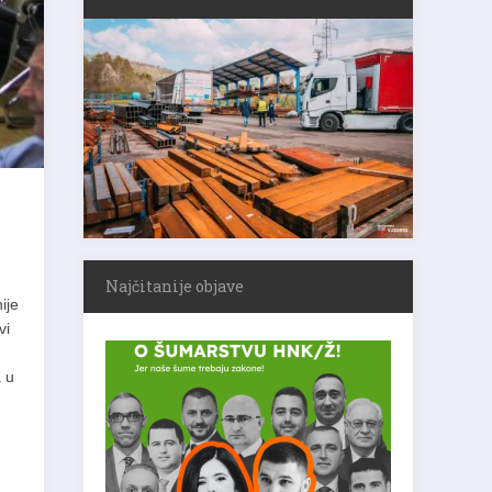
Najčitanije objave
ije
vi
a u