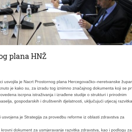
nog plana HNŽ
ci usvojila je Nacrt Prostornog plana Hercegovačko–neretvanske župan
aknuto je kako su, za izradu tog iznimno značajnog dokumenta koji se pr
ovedena iscrpna istraživanja i izrađene studije o strukturi i prirodnim
selja, gospodarskih i društvenih djelatnosti, uključujući utjecaj razvitk
bi usvojena je Strategija za provedbu reforme iz oblasti zdravstva za
vlja krovni dokument za usmjeravanje razvitka zdravstva, kao i podlogu za