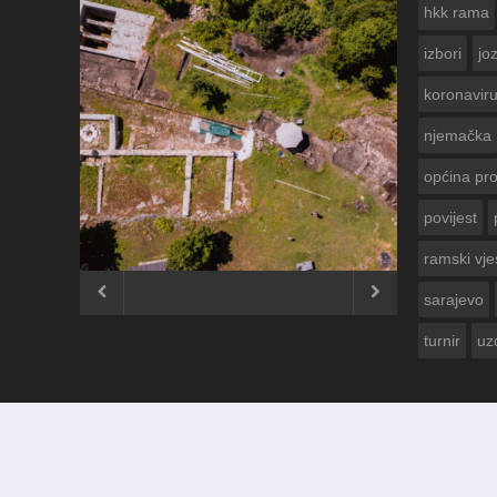
hkk rama
izbori
jo
koronavir
njemačka
općina pr
povijest
ČESTITKA RAMS
USKRS 2023. GOD
ramski vje


sarajevo
turnir
uz
© 2012 - 2026
Ramski Vjesnik
. Sva prava pridržana.
Izrada i održavanje:
KRAFTBIT | studio development