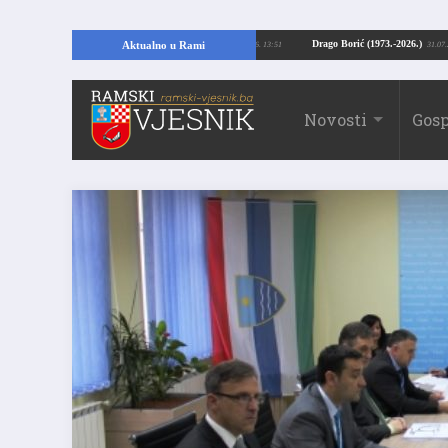
ajući temelje kuće, pronašao vrijedne arheološke ostatke
Drago Borić (1973.
Aktualno u Rami
24.07.2026. 13:51
Novosti
Gosp