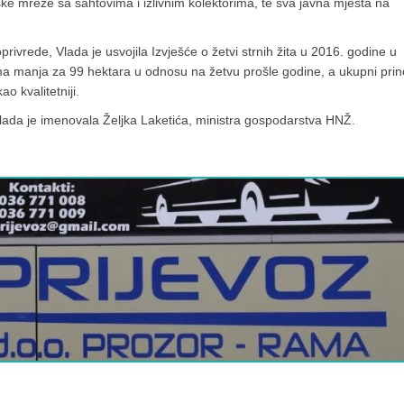
ijske mreže sa šahtovima i izlivnim kolektorima, te sva javna mjesta na
rivrede, Vlada je usvojila Izvješće o žetvi strnih žita u 2016. godine u
ima manja za 99 hektara u odnosu na žetvu prošle godine, a ukupni pri
o kvalitetniji.
Vlada je imenovala Željka Laketića, ministra gospodarstva HNŽ.