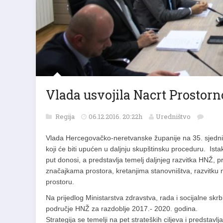
Vlada usvojila Nacrt Prostor
Regija
06.12.2016. 20:22h
Uredništvo
Vlada Hercegovačko-neretvanske županije na 35. sjedni
koji će biti upućen u daljnju skupštinsku proceduru. Ist
put donosi, a predstavlja temelj daljnjeg razvitka HNŽ, pr
značajkama prostora, kretanjima stanovništva, razvitku na
prostoru.
Na prijedlog Ministarstva zdravstva, rada i socijalne skr
područje HNŽ za razdoblje 2017.- 2020. godina.
Strategija se temelji na pet strateških ciljeva i predsta