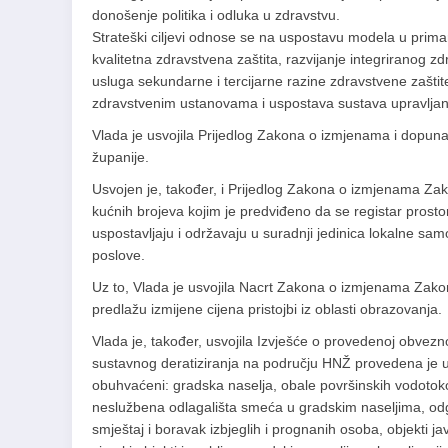
donošenje politika i odluka u zdravstvu.
Strateški ciljevi odnose se na uspostavu modela u primarn
kvalitetna zdravstvena zaštita, razvijanje integriranog 
usluga sekundarne i tercijarne razine zdravstvene zaštite
zdravstvenim ustanovama i uspostava sustava upravljanja
Vlada je usvojila Prijedlog Zakona o izmjenama i dopu
županije.
Usvojen je, također, i Prijedlog Zakona o izmjenama Zako
kućnih brojeva kojim je predviđeno da se registar prostor
uspostavljaju i održavaju u suradnji jedinica lokalne s
poslove.
Uz to, Vlada je usvojila Nacrt Zakona o izmjenama Zakon
predlažu izmijene cijena pristojbi iz oblasti obrazovanja.
Vlada je, također, usvojila Izvješće o provedenoj obvez
sustavnog deratiziranja na području HNŽ provedena je u
obuhvaćeni: gradska naselja, obale površinskih vodotok
neslužbena odlagališta smeća u gradskim naseljima, odgojno
smještaj i boravak izbjeglih i prognanih osoba, objekti 