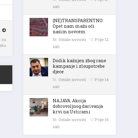
sati
(NE)TRANSPARENTNO:
Opet nam mažu oči
K
našim novcem
 za
Ostale novosti
Prije 12
jaku
sati
Dodik kažnjen zbog rane
kampanje i zloupotrebe
djece
Ostale novosti
Prije 14
sati
NAJAVA: Akcija
dobrovoljnog darivanja
krvi na Ustirami
Ostale novosti
Prije 16
sati