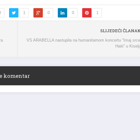
0
1
0
0
1
SLIJEDEĆI ČLANA
ra
VS ARABELLA nastupila na humanitarnom koncertu “Imaj srce
Haiti” u Kisel
ite komentar