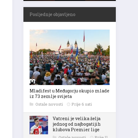
Posljednje objavljeno
Mladifest u Međugorju okupio mlade
iz 73 zemlje svijeta
Ostale novosti
Prije 6 sati
Vatreni je velika želja
jednog od najbogatijih
klubova Premier lige
Ostale novosti
Prije 11