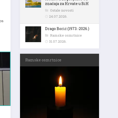
značaja za Hrvate u BiH
Ostale novosti
24.07.2026.
nos
Drago Borić (1973.-2026.)
Ramske osmrtnice
31.07.2026.
Ramske osmrtnice