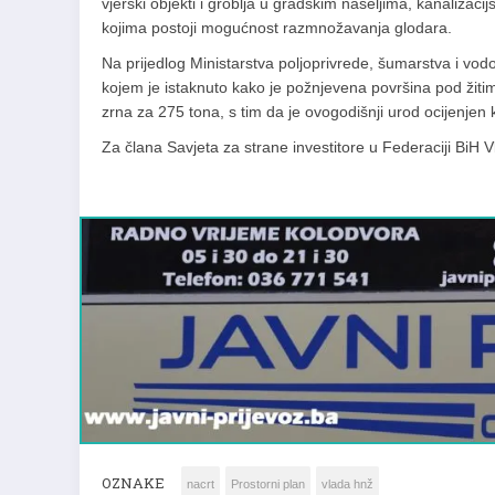
vjerski objekti i groblja u gradskim naseljima, kanalizac
kojima postoji mogućnost razmnožavanja glodara.
Na prijedlog Ministarstva poljoprivrede, šumarstva i vodop
kojem je istaknuto kako je požnjevena površina pod žit
zrna za 275 tona, s tim da je ovogodišnji urod ocijenjen ka
Za člana Savjeta za strane investitore u Federaciji BiH 
OZNAKE
nacrt
Prostorni plan
vlada hnž