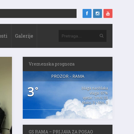
sti
Galerije
Vremenska prognoza
PROZOR - RAMA
3
°
blaga naoblaka
vlaga: 97%
vjetar: 1m/s SSI
Maks. 3 • Min. 3
GS RAMA – PRIJAVA ZA POSAO