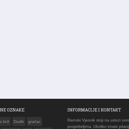
NE OZNAKE
INFORMACIJE I KONTAKT
Ramski Vjesnik stoji na usluzi svi
i križ
Dodik
gračac
posjetiteljima. Ukoliko imate pitanj