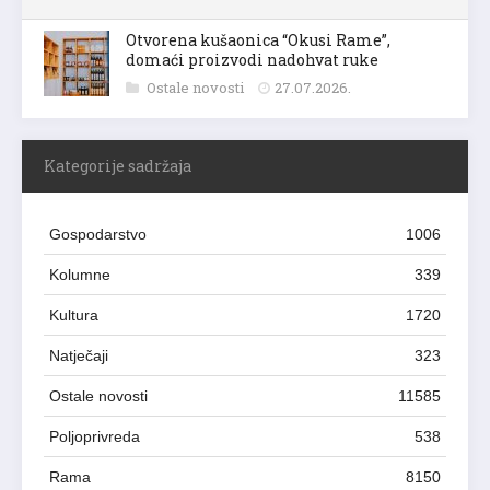
Otvorena kušaonica “Okusi Rame”,
domaći proizvodi nadohvat ruke
Ostale novosti
27.07.2026.
Kategorije sadržaja
Gospodarstvo
1006
Kolumne
339
Kultura
1720
Natječaji
323
Ostale novosti
11585
Poljoprivreda
538
Rama
8150