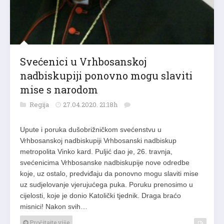
Svećenici u Vrhbosanskoj
nadbiskupiji ponovno mogu slaviti
mise s narodom
Regija
27.04.2020. 21:18h
Upute i poruka dušobrižničkom svećenstvu u
Vrhbosanskoj nadbiskupiji Vrhbosanski nadbiskup
metropolita Vinko kard. Puljić dao je, 26. travnja,
svećenicima Vrhbosanske nadbiskupije nove odredbe
koje, uz ostalo, predviđaju da ponovno mogu slaviti mise
uz sudjelovanje vjerujućega puka. Poruku prenosimo u
cijelosti, koje je donio Katolički tjednik. Draga braćo
misnici! Nakon svih…
Pročitajte više