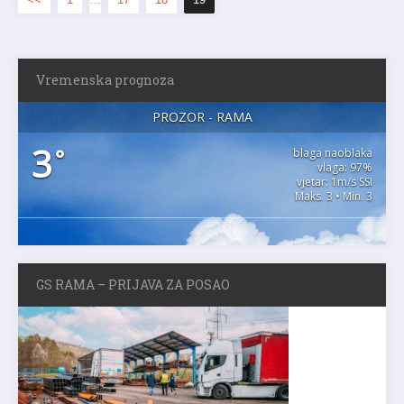
Vremenska prognoza
PROZOR - RAMA
3
°
blaga naoblaka
vlaga: 97%
vjetar: 1m/s SSI
Maks. 3 • Min. 3
GS RAMA – PRIJAVA ZA POSAO