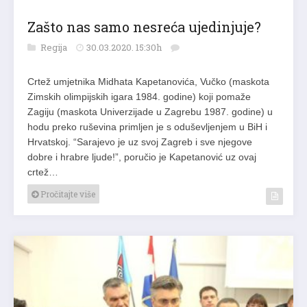
Zašto nas samo nesreća ujedinjuje?
Regija
30.03.2020. 15:30h
Crtež umjetnika Midhata Kapetanovića, Vučko (maskota
Zimskih olimpijskih igara 1984. godine) koji pomaže
Zagiju (maskota Univerzijade u Zagrebu 1987. godine) u
hodu preko ruševina primljen je s oduševljenjem u BiH i
Hrvatskoj. “Sarajevo je uz svoj Zagreb i sve njegove
dobre i hrabre ljude!”, poručio je Kapetanović uz ovaj
crtež…
Pročitajte više