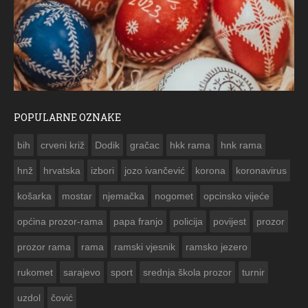
POPULARNE OZNAKE
ČESTITKA RAMSKOG VJESNIKA ZA USKRS 2023. GODINE
bih
crveni križ
Dodik
gračac
hkk rama
hnk rama


hnž
hrvatska
izbori
jozo ivančević
korona
koronavirus
košarka
mostar
njemačka
nogomet
opcinsko vijeće
općina prozor-rama
papa franjo
policija
povijest
prozor
prozor rama
rama
ramski vjesnik
ramsko jezero
rukomet
sarajevo
sport
srednja škola prozor
turnir
uzdol
čović