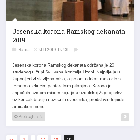
Jesenska korona Ramskog dekanata
2019.
Rama
21.11.2019. 12:43h
Jesenska korona Ramskog dekanata održana je 20.
studenog u župi Sv. Ivana Krstitelja Uzdol. Najprije je u
župnoj crkvi slavljena misa, a potom održan radio dio s
temom o tekućim pastoralnim pitanjima. Korona je
započela svetom misom koju je u uzdolskoj župnoj crkvi,
uz koncelebraciju nazočnih svećenika, predslavio fojnički
arhiđakon mons….
Pročitajte više
<<
1
…
17
18
19