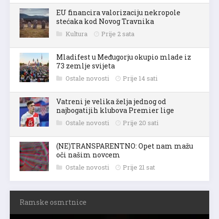
EU financira valorizaciju nekropole
stećaka kod Novog Travnika
Kultura
Prije 2 sata
Mladifest u Međugorju okupio mlade iz
73 zemlje svijeta
Ostale novosti
Prije 14 sati
Vatreni je velika želja jednog od
najbogatijih klubova Premier lige
Ostale novosti
Prije 20 sati
(NE)TRANSPARENTNO: Opet nam mažu
oči našim novcem
Ostale novosti
Prije 21 sat
Ramske osmrtnice