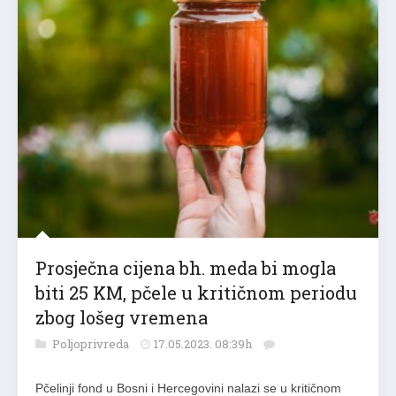
Prosječna cijena bh. meda bi mogla
biti 25 KM, pčele u kritičnom periodu
zbog lošeg vremena
Poljoprivreda
17.05.2023. 08:39h
Pčelinji fond u Bosni i Hercegovini nalazi se u kritičnom