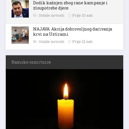
Dodik kažnjen zbog rane kampanje i
zloupotrebe djece
Ostale novosti
Prije 10 sati
NAJAVA: Akcija dobrovoljnog darivanja
krvi na Ustirami
Ostale novosti
Prije 12 sati
Ramske osmrtnice