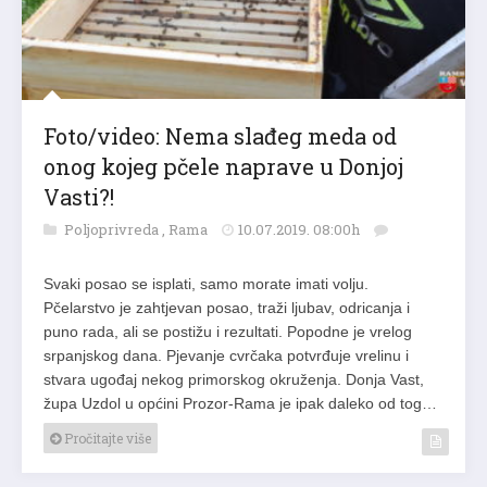
Foto/video: Nema slađeg meda od
onog kojeg pčele naprave u Donjoj
Vasti?!
Poljoprivreda
,
Rama
10.07.2019. 08:00h
Svaki posao se isplati, samo morate imati volju.
Pčelarstvo je zahtjevan posao, traži ljubav, odricanja i
puno rada, ali se postižu i rezultati. Popodne je vrelog
srpanjskog dana. Pjevanje cvrčaka potvrđuje vrelinu i
stvara ugođaj nekog primorskog okruženja. Donja Vast,
župa Uzdol u općini Prozor-Rama je ipak daleko od tog…
Pročitajte više