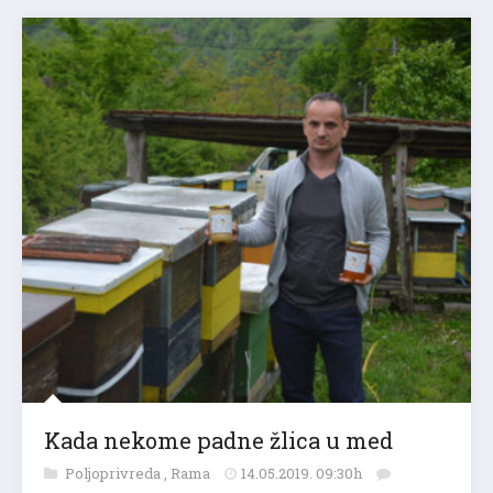
Kada nekome padne žlica u med
Poljoprivreda
,
Rama
14.05.2019. 09:30h