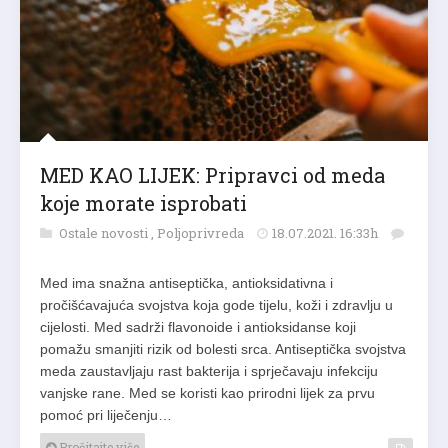
MED KAO LIJEK: Pripravci od meda
koje morate isprobati
Ostale novosti
,
Poljoprivreda
18.07.2021. 16:33h
Med ima snažna antiseptička, antioksidativna i
pročišćavajuća svojstva koja gode tijelu, koži i zdravlju u
cijelosti. Med sadrži flavonoide i antioksidanse koji
pomažu smanjiti rizik od bolesti srca. Antiseptička svojstva
meda zaustavljaju rast bakterija i sprječavaju infekciju
vanjske rane. Med se koristi kao prirodni lijek za prvu
pomoć pri liječenju…
Pročitajte više