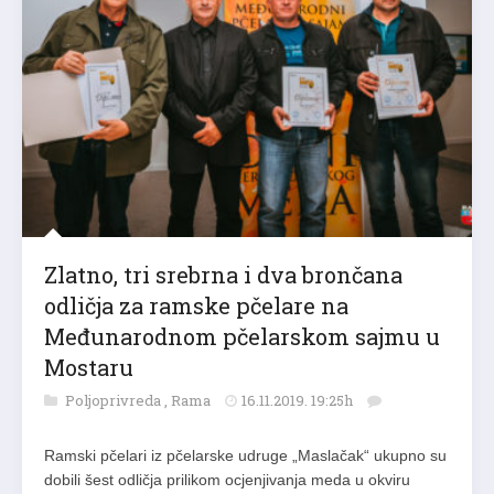
Zlatno, tri srebrna i dva brončana
odličja za ramske pčelare na
Međunarodnom pčelarskom sajmu u
Mostaru
Poljoprivreda
,
Rama
16.11.2019. 19:25h
Ramski pčelari iz pčelarske udruge „Maslačak“ ukupno su
dobili šest odličja prilikom ocjenjivanja meda u okviru