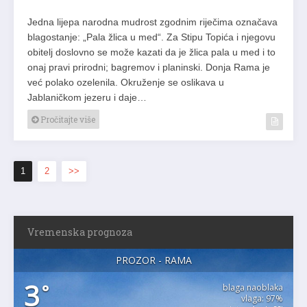
Jedna lijepa narodna mudrost zgodnim riječima označava
blagostanje: „Pala žlica u med“. Za Stipu Topića i njegovu
obitelj doslovno se može kazati da je žlica pala u med i to
onaj pravi prirodni; bagremov i planinski. Donja Rama je
već polako ozelenila. Okruženje se oslikava u
Jablaničkom jezeru i daje…
Pročitajte više
1
2
>>
Vremenska prognoza
PROZOR - RAMA
3
°
blaga naoblaka
vlaga: 97%