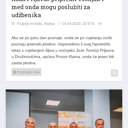
med onda mogu poslužiti za
udžbenika
Poljoprivreda
,
Rama
13.04.2020. 20:57h
Ako se po jutru dan poznaje, onda se po cvjetanju voćki
poznaju jesenski plodovi. Usporedimo li ovaj hipotetički
iskaz s cvjetanjem šljiva u voćnjaku Joze Tomića Prljavca
u Družinovićima, općina Prozor-Rama, onda će jesen biti
zaista plodna.
Pročitajte više