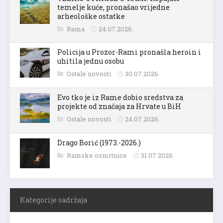
temelje kuće, pronašao vrijedne
arheološke ostatke
Rama
24.07.2026.
Policija u Prozor-Rami pronašla heroin i
uhitila jednu osobu
Ostale novosti
30.07.2026.
Evo tko je iz Rame dobio sredstva za
projekte od značaja za Hrvate u BiH
Ostale novosti
24.07.2026.
Drago Borić (1973.-2026.)
Ramske osmrtnice
31.07.2026.
Kategorije sadržaja