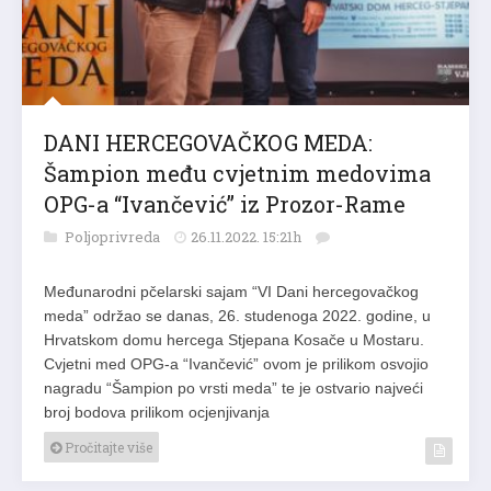
DANI HERCEGOVAČKOG MEDA:
Šampion među cvjetnim medovima
OPG-a “Ivančević” iz Prozor-Rame
Poljoprivreda
26.11.2022. 15:21h
Međunarodni pčelarski sajam “VI Dani hercegovačkog
meda” održao se danas, 26. studenoga 2022. godine, u
Hrvatskom domu hercega Stjepana Kosače u Mostaru.
Cvjetni med OPG-a “Ivančević” ovom je prilikom osvojio
nagradu “Šampion po vrsti meda” te je ostvario najveći
broj bodova prilikom ocjenjivanja
Pročitajte više