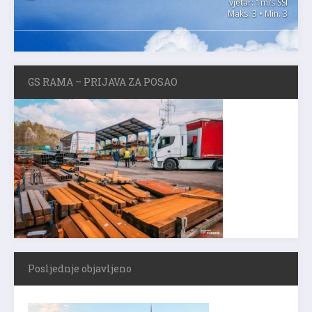
vjetar: 1m/s SSI
Maks. 3 • Min. 3
GS RAMA – PRIJAVA ZA POSAO
Posljednje objavljeno