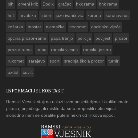
bih
crveni križ
Dodik
gračac
hkk rama
hnk rama


hnž
hrvatska
izbori
jozo ivančević
korona
koronavirus
košarka
mostar
njemačka
nogomet
opcinsko vijeće
općina prozor-rama
papa franjo
policija
povijest
prozor
prozor rama
rama
ramski vjesnik
ramsko jezero
rukomet
sarajevo
sport
srednja škola prozor
turnir
uzdol
čović
INFORMACIJE I KONTAKT
Ramski Vjesnik stoji na usluzi svim posjetiteljima. Ukoliko imate
pitanja, prijedloga, ili mislite da smo propustili neku vijest -
slobodno nam se obratite putem nekih od linkova ispod.