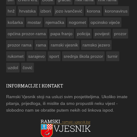


hnž
hrvatska
izbori
jozo ivančević
korona
koronavirus
košarka
mostar
njemačka
nogomet
opcinsko vijeće
općina prozor-rama
papa franjo
policija
povijest
prozor
prozor rama
rama
ramski vjesnik
ramsko jezero
rukomet
sarajevo
sport
srednja škola prozor
turnir
uzdol
čović
INFORMACIJE I KONTAKT
Ramski Vjesnik stoji na usluzi svim posjetiteljima. Ukoliko imate
pitanja, prijedloga, ili mislite da smo propustili neku vijest -
slobodno nam se obratite putem nekih od linkova ispod.