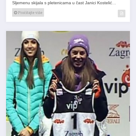
Sljemenu skijala s pletenicama u čast Janici Kostelić…
Pročitajte više