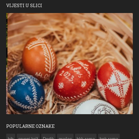
VIJESTI U SLICI
POPULARNE OZNAKE
ČESTITKA RAMSKOG VJESNIKA ZA USKRS 2023. GODINE
bih
crveni križ
Dodik
gračac
hkk rama
hnk rama