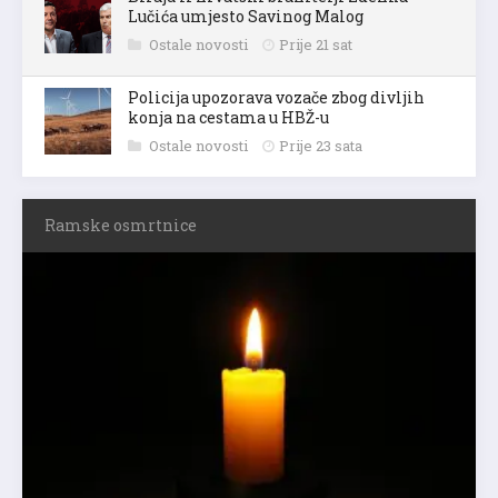
Lučića umjesto Savinog Malog
Ostale novosti
Prije 21 sat
Policija upozorava vozače zbog divljih
konja na cestama u HBŽ-u
Ostale novosti
Prije 23 sata
Ramske osmrtnice