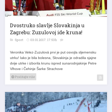
Dvostruko slavlje Slovakinja u
Zagrebu: Zuzulovoj ide kruna!
Sport
03.01.2017. 17:53h
Veronika Velez-Zuzulová prvi je put osvojla sljemensku
utrku! Iako je bila bolesna, Slovakinja je odradila sjajne
dvije utrke i izborila krunu ispred sunarodnjakinje Petre
Vlhove i Čehinje Šarke Strachove
Pročitajte više