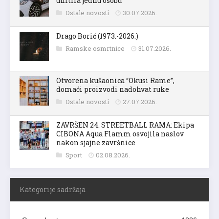
uhitila jednu osobu
Ostale novosti
30.07.2026.
Drago Borić (1973.-2026.)
Ramske osmrtnice
31.07.2026.
Otvorena kušaonica “Okusi Rame”,
domaći proizvodi nadohvat ruke
Ostale novosti
27.07.2026.
ZAVRŠEN 24. STREETBALL RAMA: Ekipa
CIBONA Aqua Flamm osvojila naslov
nakon sjajne završnice
Sport
02.08.2026.
Kategorije sadržaja