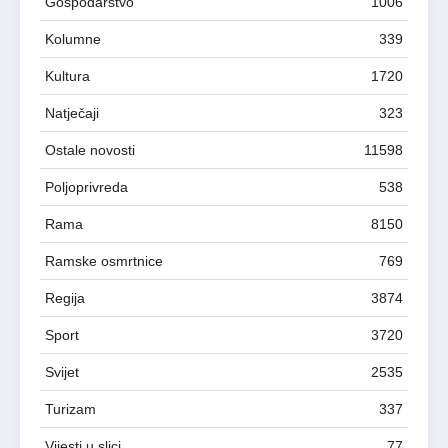
Gospodarstvo
1006
Kolumne
339
Kultura
1720
Natječaji
323
Ostale novosti
11598
Poljoprivreda
538
Rama
8150
Ramske osmrtnice
769
Regija
3874
Sport
3720
Svijet
2535
Turizam
337
Vijesti u slici
77