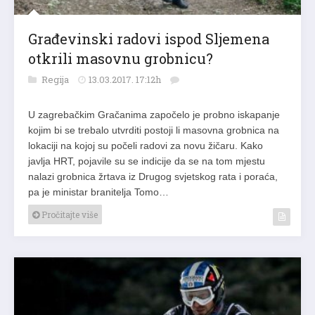
Građevinski radovi ispod Sljemena
otkrili masovnu grobnicu?
Regija
13.03.2017. 17:12h
U zagrebačkim Gračanima započelo je probno iskapanje
kojim bi se trebalo utvrditi postoji li masovna grobnica na
lokaciji na kojoj su počeli radovi za novu žičaru. Kako
javlja HRT, pojavile su se indicije da se na tom mjestu
nalazi grobnica žrtava iz Drugog svjetskog rata i poraća,
pa je ministar branitelja Tomo…
Pročitajte više