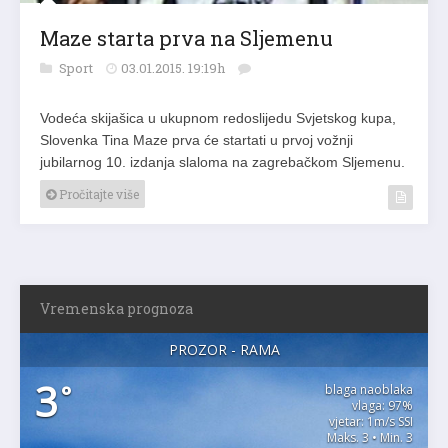
Maze starta prva na Sljemenu
Sport
03.01.2015. 19:19h
Vodeća skijašica u ukupnom redoslijedu Svjetskog kupa,
Slovenka Tina Maze prva će startati u prvoj vožnji
jubilarnog 10. izdanja slaloma na zagrebačkom Sljemenu.
Pročitajte više
Vremenska prognoza
PROZOR - RAMA
3
°
blaga naoblaka
vlaga: 97%
vjetar: 1m/s SSI
Maks. 3 • Min. 3