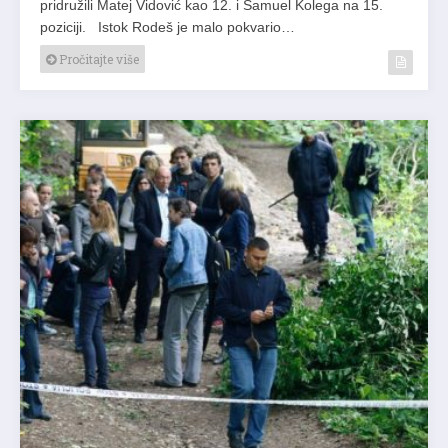
pridružili Matej Vidović kao 12. i Samuel Kolega na 15.
poziciji. Istok Rodeš je malo pokvario…
Pročitajte više