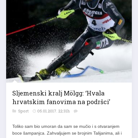
Sljemenski kralj Mölgg: ‘Hvala
hrvatskim fanovima na podršci’
Sport
05.01.2017. 22:31h
Toliko sam bio umoran da sam se mučio i s otvaranjem
boce šampanjca. Zahvaljujem se brojnim Talijanima, ali i