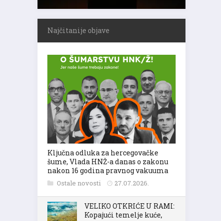
Najčitanije objave
Ključna odluka za hercegovačke
šume, Vlada HNŽ-a danas o zakonu
nakon 16 godina pravnog vakuuma
Ostale novosti
27.07.2026.
VELIKO OTKRIĆE U RAMI:
Kopajući temelje kuće,