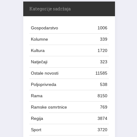
Kategorije sadržaja
Gospodarstvo
1006
Kolumne
339
Kultura
1720
Natječaji
323
Ostale novosti
11585
Poljoprivreda
538
Rama
8150
Ramske osmrtnice
769
Regija
3874
Sport
3720