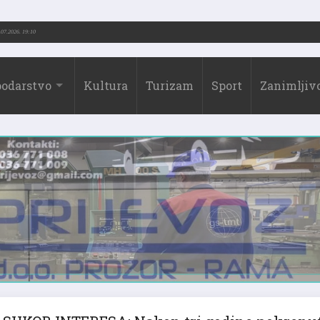
973.-2026.)
31.07.2026. 19:10
odarstvo
Kultura
Turizam
Sport
Zanimljivo