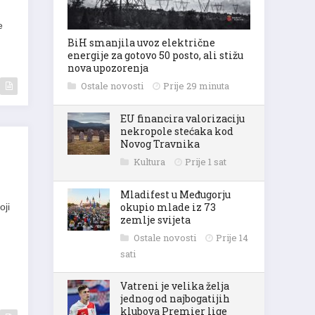
e
BiH smanjila uvoz električne
energije za gotovo 50 posto, ali stižu
nova upozorenja
Ostale novosti
Prije 29 minuta
EU financira valorizaciju
nekropole stećaka kod
Novog Travnika
Kultura
Prije 1 sat
Mladifest u Međugorju
okupio mlade iz 73
oji
zemlje svijeta
Ostale novosti
Prije 14
sati
Vatreni je velika želja
jednog od najbogatijih
klubova Premier lige