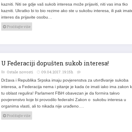
kazniti. Niti se gdje vaš sukob interesa može prijaviti, niti vas ima tko
kazniti. Ukratko bi to bio rezime ako ste u sukobu interesa, ili pak imat
interes da prijavite osobu…
Pročitajte više
U Federaciji dopušten sukob interesa!
Ostale novosti
09.04.2017. 19:15h
Država i Republika Srpska imaju povjerenstva za utvrđivanje sukoba
interesa, a Federacija nema i pitanje je kada će imati iako ima zakon k
tu oblast regulira! Parlament FBiH obavezan je da formira takvo
povjerenstvo koje bi provodilo federalni Zakon o sukobu interesa u
organima vlasti, ali to nikada nije urađeno….
Pročitajte više