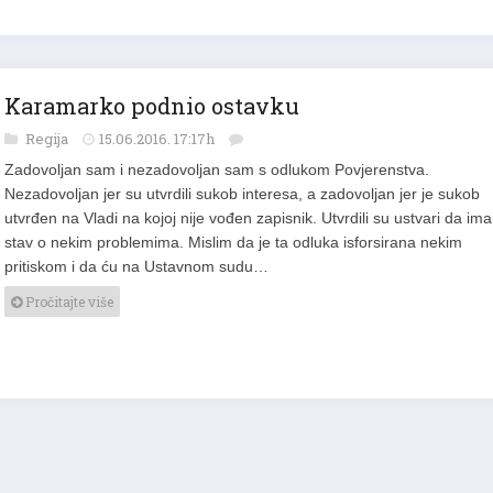
Karamarko podnio ostavku
Regija
15.06.2016. 17:17h
Zadovoljan sam i nezadovoljan sam s odlukom Povjerenstva.
Nezadovoljan jer su utvrdili sukob interesa, a zadovoljan jer je sukob
utvrđen na Vladi na kojoj nije vođen zapisnik. Utvrdili su ustvari da im
stav o nekim problemima. Mislim da je ta odluka isforsirana nekim
pritiskom i da ću na Ustavnom sudu…
Pročitajte više