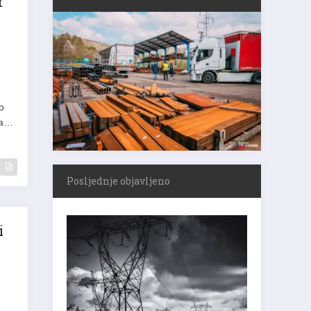
t
o
sa…
Posljednje objavljeno
i