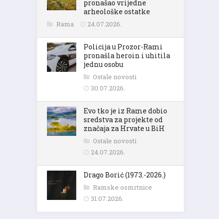
pronašao vrijedne
arheološke ostatke
Rama
24.07.2026.
Policija u Prozor-Rami
pronašla heroin i uhitila
jednu osobu
Ostale novosti
30.07.2026.
Evo tko je iz Rame dobio
sredstva za projekte od
značaja za Hrvate u BiH
Ostale novosti
24.07.2026.
Drago Borić (1973.-2026.)
Ramske osmrtnice
31.07.2026.