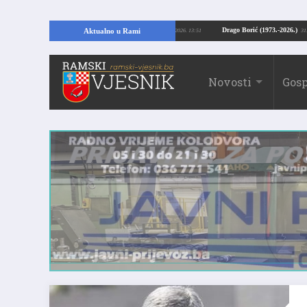
 Kopajući temelje kuće, pronašao vrijedne arheološke ostatke
Drago Borić (1
Aktualno u Rami
24.07.2026. 13:51
Novosti
Gosp