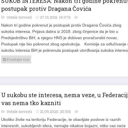
SUKOB INTERESA: Nakon tri godine pokrenu
postupak protiv Dragana Čovića
Ostale novosti
27.01.2021. 16:07h
Nakon tri godine pokrenut je postupak protiv Dragana Čovića zbog
sukoba interesa. Prijava datira iz 2018. zbog činjenice da je bio u
Predsjedništvu BiH, a njegov HNS je dobivao proračunskii novac.
Postupak nije bio pokrenut zbog opstrukcija. Komisije za odlučivanje 
sukobu interesa BiH je pokrenula postupak utvrđivanja sukoba intere
Pročitajte više
U sukobu ste interesa, nema veze, u Federacij
vas nema tko kazniti
Ostale novosti
21.09.2020. 20:31h
Ukoliko živite na teritoriju Federacije, te obavljate poslove iz raznih
interesnih, sukobljenih sfera, nemajte nikakve bojazni, nitko vas neće