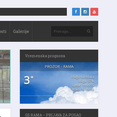
sti
Galerije
Vremenska prognoza
PROZOR - RAMA
3
°
blaga naoblaka
vlaga: 97%
vjetar: 1m/s SSI
Maks. 3 • Min. 3
GS RAMA – PRIJAVA ZA POSAO